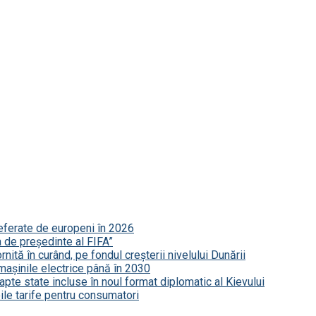
referate de europeni în 2026
a de președinte al FIFA”
nită în curând, pe fondul creșterii nivelului Dunării
mașinile electrice până în 2030
șapte state incluse în noul format diplomatic al Kievului
le tarife pentru consumatori