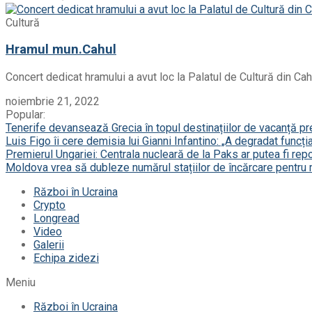
Cultură
Hramul mun.Cahul
Concert dedicat hramului a avut loc la Palatul de Cultură din Cahu
noiembrie 21, 2022
Popular:
Tenerife devansează Grecia în topul destinațiilor de vacanță p
Luis Figo îi cere demisia lui Gianni Infantino: „A degradat funcți
Premierul Ungariei: Centrala nucleară de la Paks ar putea fi repor
Moldova vrea să dubleze numărul stațiilor de încărcare pentru 
Război în Ucraina
Crypto
Longread
Video
Galerii
Echipa zidezi
Meniu
Război în Ucraina