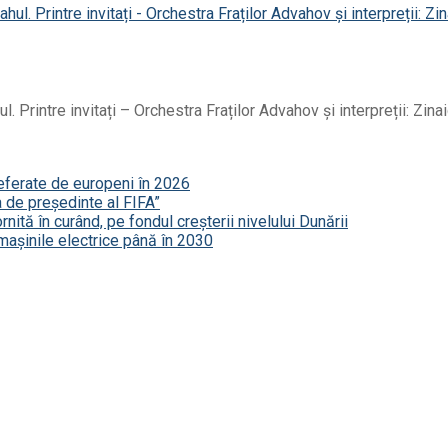
l. Printre invitați – Orchestra Fraților Advahov și interpreții: Zin
referate de europeni în 2026
a de președinte al FIFA”
nită în curând, pe fondul creșterii nivelului Dunării
mașinile electrice până în 2030