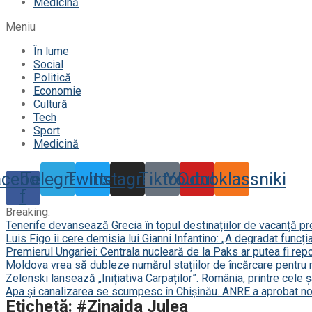
Medicină
Meniu
În lume
Social
Politică
Economie
Cultură
Tech
Sport
Medicină
acebook-
Telegram
Twitter
Instagram
Tiktok
Youtube
Odnoklassniki
f
Breaking:
Tenerife devansează Grecia în topul destinațiilor de vacanță p
Luis Figo îi cere demisia lui Gianni Infantino: „A degradat funcți
Premierul Ungariei: Centrala nucleară de la Paks ar putea fi repor
Moldova vrea să dubleze numărul stațiilor de încărcare pentru 
Zelenski lansează „Inițiativa Carpaților”. România, printre cele 
Apa și canalizarea se scumpesc în Chișinău. ANRE a aprobat noi
Etichetă: #Zinaida Julea