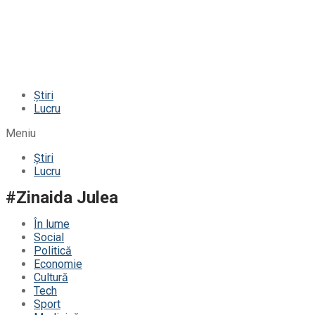
Știri
Lucru
Meniu
Știri
Lucru
#Zinaida Julea
În lume
Social
Politică
Economie
Cultură
Tech
Sport