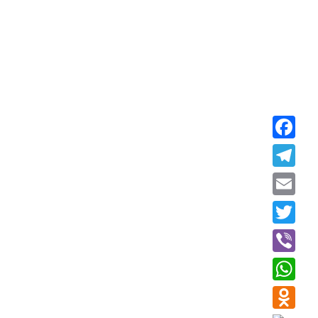
Faceboo
Telegra
Email
Twitter
Viber
WhatsAp