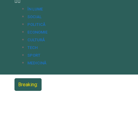
ÎN LUME
SOCIAL
POLITICĂ
ECONOMIE
CULTURĂ
TECH
SPORT
MEDICINĂ
Breaking: