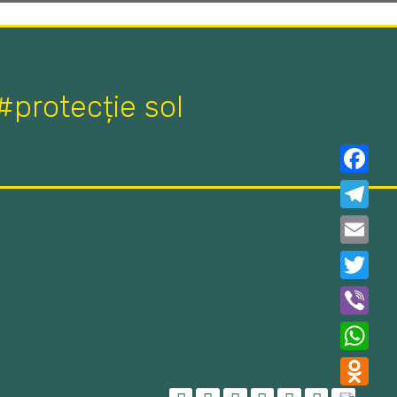
#protecție sol
Faceboo
Telegra
Email
Twitter
Viber
WhatsAp