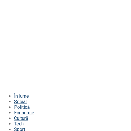
În lume
Social
Politică
Economie
Cultură
Tech
Sport