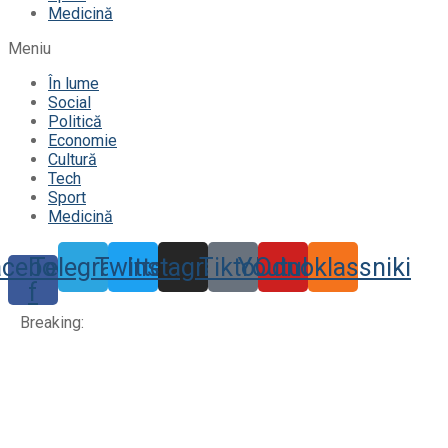
Medicină
Meniu
În lume
Social
Politică
Economie
Cultură
Tech
Sport
Medicină
acebook-
Telegram
Twitter
Instagram
Tiktok
Youtube
Odnoklassniki
f
Breaking: