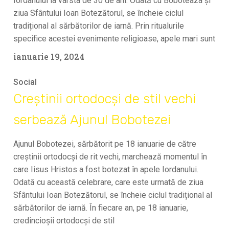
Iordanului la vârsta de 30 de ani. Odată cu Boboteaza și
ziua Sfântului Ioan Botezătorul, se încheie ciclul
tradițional al sărbătorilor de iarnă. Prin ritualurile
specifice acestei evenimente religioase, apele mari sunt
ianuarie 19, 2024
Social
Creștinii ortodocși de stil vechi
serbează Ajunul Bobotezei
Ajunul Bobotezei, sărbătorit pe 18 ianuarie de către
creştinii ortodocşi de rit vechi, marchează momentul în
care Iisus Hristos a fost botezat în apele Iordanului.
Odată cu această celebrare, care este urmată de ziua
Sfântului Ioan Botezătorul, se încheie ciclul tradițional al
sărbătorilor de iarnă. În fiecare an, pe 18 ianuarie,
credincioșii ortodocși de stil