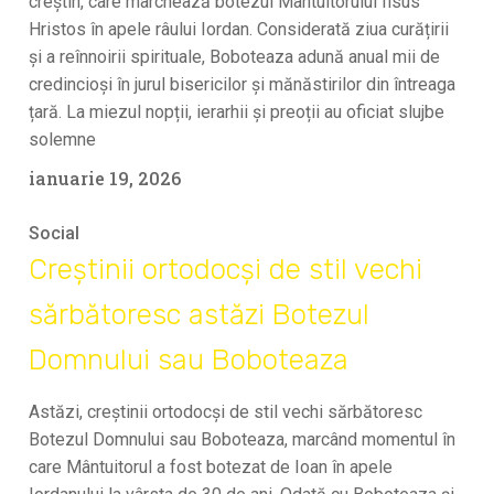
creștin, care marchează botezul Mântuitorului Iisus
Hristos în apele râului Iordan. Considerată ziua curățirii
și a reînnoirii spirituale, Boboteaza adună anual mii de
credincioși în jurul bisericilor și mănăstirilor din întreaga
țară. La miezul nopții, ierarhii și preoții au oficiat slujbe
solemne
ianuarie 19, 2026
Social
Creștinii ortodocși de stil vechi
sărbătoresc astăzi Botezul
Domnului sau Boboteaza
Astăzi, creștinii ortodocși de stil vechi sărbătoresc
Botezul Domnului sau Boboteaza, marcând momentul în
care Mântuitorul a fost botezat de Ioan în apele