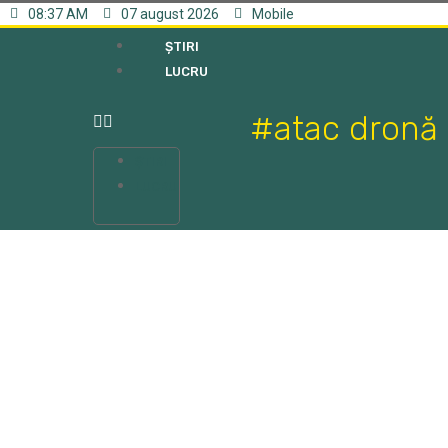
08:37 AM
07 august 2026
Mobile
ȘTIRI
LUCRU
#atac dronă
ȘTIRI
LUCRU