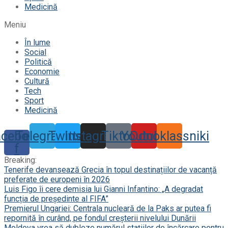
Medicină
Meniu
În lume
Social
Politică
Economie
Cultură
Tech
Sport
Medicină
acebook-
Telegram
Twitter
Instagram
Tiktok
Youtube
Odnoklassniki
f
Breaking:
Tenerife devansează Grecia în topul destinațiilor de vacanță
preferate de europeni în 2026
Luis Figo îi cere demisia lui Gianni Infantino: „A degradat
funcția de președinte al FIFA”
Premierul Ungariei: Centrala nucleară de la Paks ar putea fi
repornită în curând, pe fondul creșterii nivelului Dunării
Moldova vrea să dubleze numărul stațiilor de încărcare pentru