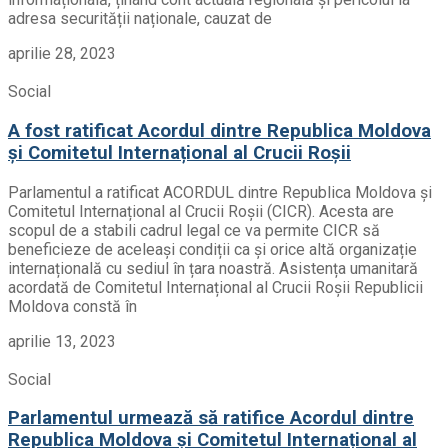
adresa securității naționale, cauzat de
aprilie 28, 2023
Social
A fost ratificat Acordul dintre Republica Moldova
și Comitetul Internațional al Crucii Roșii
Parlamentul a ratificat ACORDUL dintre Republica Moldova și
Comitetul Internațional al Crucii Roșii (CICR). Acesta are
scopul de a stabili cadrul legal ce va permite CICR să
beneficieze de aceleași condiții ca și orice altă organizație
internațională cu sediul în țara noastră. Asistența umanitară
acordată de Comitetul Internațional al Crucii Roșii Republicii
Moldova constă în
aprilie 13, 2023
Social
Parlamentul urmează să ratifice Acordul dintre
Republica Moldova și Comitetul Internațional al