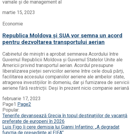
vamale și de management al
martie 15, 2023
Economie
Republica Moldova și SUA vor semna un acord
pentru dezvoltarea transportului aerian
Cabinetul de miniștri a aprobat semnarea Acordului între
Guvernul Republicii Moldova și Guvernul Statelor Unite ale
Americii privind transportul aerian. Acordul presupune
liberalizarea pieței serviciilor aeriene între cele două părți,
facilitarea accesului companiilor aeriene ale ambelor state,
atragerea investițiilor în domeniu, dar și furnizarea de servicii
aeriene fără restricții. Deși în prezent nicio companie aeriană
februarie 17, 2023
Page
1
Page
2
Popular:
Tenerife devansează Grecia în topul destinațiilor de vacanță
preferate de europeni în 2026
Luis Figo îi cere demisia lui Gianni Infantino: „A degradat
funcția de președinte al FIFA”