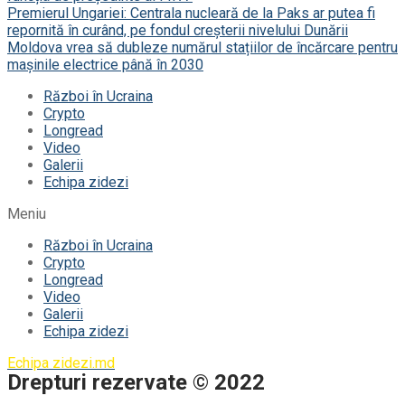
Premierul Ungariei: Centrala nucleară de la Paks ar putea fi
repornită în curând, pe fondul creșterii nivelului Dunării
Moldova vrea să dubleze numărul stațiilor de încărcare pentru
mașinile electrice până în 2030
Război în Ucraina
Crypto
Longread
Video
Galerii
Echipa zidezi
Meniu
Război în Ucraina
Crypto
Longread
Video
Galerii
Echipa zidezi
Echipa zidezi.md
Drepturi rezervate © 2022