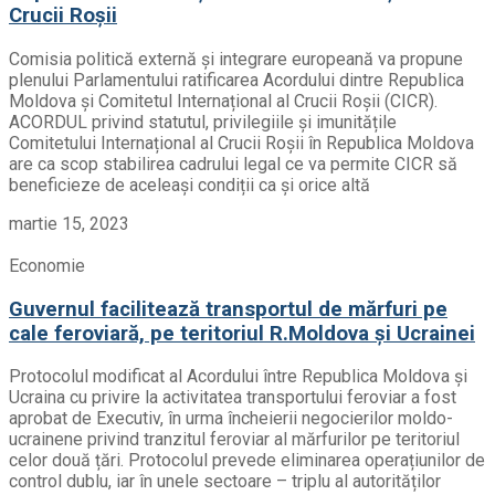
Crucii Roșii
Comisia politică externă și integrare europeană va propune
plenului Parlamentului ratificarea Acordului dintre Republica
Moldova și Comitetul Internațional al Crucii Roșii (CICR).
ACORDUL privind statutul, privilegiile și imunitățile
Comitetului Internațional al Crucii Roșii în Republica Moldova
are ca scop stabilirea cadrului legal ce va permite CICR să
beneficieze de aceleași condiții ca și orice altă
martie 15, 2023
Economie
Guvernul facilitează transportul de mărfuri pe
cale feroviară, pe teritoriul R.Moldova și Ucrainei
Protocolul modificat al Acordului între Republica Moldova și
Ucraina cu privire la activitatea transportului feroviar a fost
aprobat de Executiv, în urma încheierii negocierilor moldo-
ucrainene privind tranzitul feroviar al mărfurilor pe teritoriul
celor două țări. Protocolul prevede eliminarea operațiunilor de
control dublu, iar în unele sectoare – triplu al autorităților