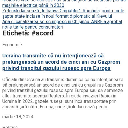
mașinile electrice până în 2030
Zelenski lansează „Inițiativa Carpaților”. România, printre cele
șapte state incluse în noul format diplomatic al Kievului
Apa și canalizarea se scumpesc în Chișinău. ANRE a aprobat
noile tarife pentru consumatori
Etichetă: #acord
Economie
Ucraina transmite că nu intenţionează să
prelungească un acord de cinci ani cu Gazprom
privind tranzitul gazului rusesc spre Europa
Oficialii din Ucraina au transmis duminică că nu intenţionează
să prelungească un acord de cinci ani cu grupul rus Gazprom
privind tranzitul gazului rusesc spre Europa sau să semneze
altul, transmite agenția Reuters. În ciuda invaziei Rusiei în
Ucraina în 2022, gazele ruseşti sunt încă transportate prin
această ţară către Europa, unde ţările lucrează pentru
martie 18, 2024
Politică