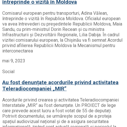
întreprinde o vizită în Moldova
Comisarul european pentru transporturi, Adina Vălean,
întreprinde o vizită în Republica Moldova. Oficialul european
va avea întrevederi cu președintele Republicii Moldova, Maia
Sandu, cu prim-ministrul Dorin Recean și cu ministra
Infrastructurii și Dezvoltării Regionale, Lilia Dabija. În cadrul
vizitei comisarului european, la Chișinău va fi semnat Acordul
privind afilierea Republicii Moldova la Mecanismul pentru
interconectarea
mai 9, 2023
Social
Au fost denunțate acordurile privind activitatea
Teleradiocompaniei „MIR”
Acordurile privind crearea și activitatea Teleradiocompaniei
Interstatale „MIR” au fost denunțate. Un PROIECT de lege
care prevede acest lucru a fost votat de 55 de deputați.
Potrivit documentului, se urmărește scopul de a proteja
spațiul audiovizual național și de a asigura securitatea
informațională, ținând cont actuală regională și pericolul la