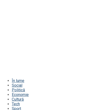
În lume
Social
Politică
Economie
Cultură
Tech
Sport