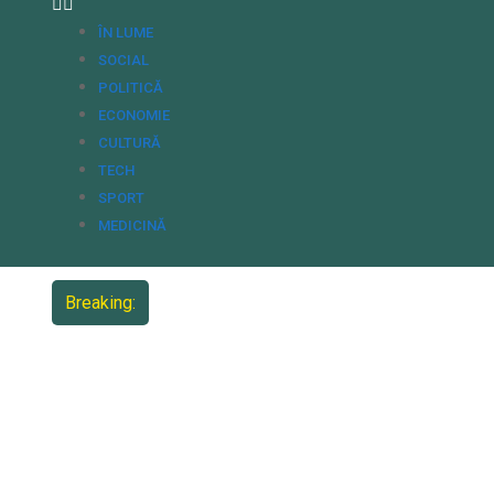
ÎN LUME
SOCIAL
POLITICĂ
ECONOMIE
CULTURĂ
TECH
SPORT
MEDICINĂ
Breaking: