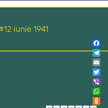
#12 iunie 1941
Faceboo
Telegra
Email
Twitter
Viber
WhatsAp