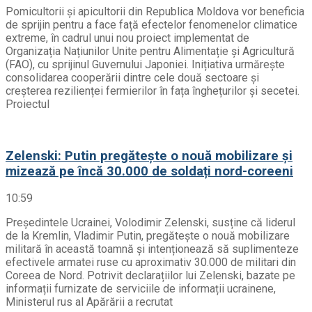
Pomicultorii și apicultorii din Republica Moldova vor beneficia
de sprijin pentru a face față efectelor fenomenelor climatice
extreme, în cadrul unui nou proiect implementat de
Organizația Națiunilor Unite pentru Alimentație și Agricultură
(FAO), cu sprijinul Guvernului Japoniei. Inițiativa urmărește
consolidarea cooperării dintre cele două sectoare și
creșterea rezilienței fermierilor în fața înghețurilor și secetei.
Proiectul
Zelenski: Putin pregătește o nouă mobilizare și
mizează pe încă 30.000 de soldați nord-coreeni
10:59
Președintele Ucrainei, Volodimir Zelenski, susține că liderul
de la Kremlin, Vladimir Putin, pregătește o nouă mobilizare
militară în această toamnă și intenționează să suplimenteze
efectivele armatei ruse cu aproximativ 30.000 de militari din
Coreea de Nord. Potrivit declarațiilor lui Zelenski, bazate pe
informații furnizate de serviciile de informații ucrainene,
Ministerul rus al Apărării a recrutat