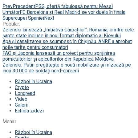
Prev
Precedent
PSG, ofertă fabuloasă pentru Messi
Următor
FC Barcelona și Real Madrid se vor duela în finala
Supercupei Spaniei
Next
Popular:
Zelenski lansează „Inițiativa Carpaților”. România, printre cele
șapte state incluse în noul format diplomatic al Kievului
Apa și canalizarea se scumpesc în Chișinău. ANRE a aprobat
noile tarife pentru consumatori
FAO și Japonia lansează un proiect pentru sprijinirea
pomicultorilor și apicultorilor din Republica Moldova
Zelenski: Putin pregătește o nouă mobilizare și mizează pe
încă 30.000 de soldați nord-coreeni
Război în Ucraina
Crypto
Longread
Video
Galerii
Echipa zidezi
Meniu
Război în Ucraina