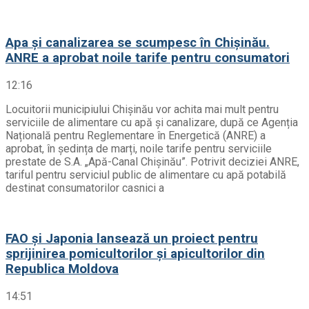
Apa și canalizarea se scumpesc în Chișinău.
ANRE a aprobat noile tarife pentru consumatori
12:16
Locuitorii municipiului Chișinău vor achita mai mult pentru
serviciile de alimentare cu apă și canalizare, după ce Agenția
Națională pentru Reglementare în Energetică (ANRE) a
aprobat, în ședința de marți, noile tarife pentru serviciile
prestate de S.A. „Apă-Canal Chișinău”. Potrivit deciziei ANRE,
tariful pentru serviciul public de alimentare cu apă potabilă
destinat consumatorilor casnici a
FAO și Japonia lansează un proiect pentru
sprijinirea pomicultorilor și apicultorilor din
Republica Moldova
14:51