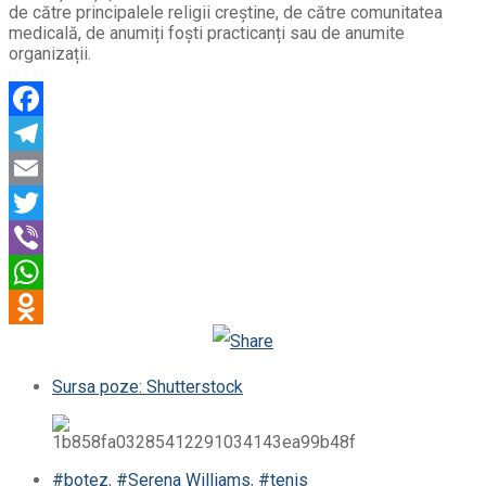
de către principalele religii creștine, de către comunitatea
medicală, de anumiți foști practicanți sau de anumite
organizații.
Facebook
Telegram
Email
Twitter
Viber
WhatsApp
Odnoklassniki
Sursa poze: Shutterstock
#botez
,
#Serena Williams
,
#tenis