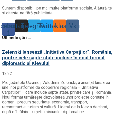
Suntem disponibili pe mai multe platforme sociale. Alătură-te
și citește-ne fără publicitate:
acebook-
Instagram
Telegram
Twitter
Odnoklassniki
Vk
f
Ultimele știri ...
Zelenski lansează „Inițiativa Carpaților”. România,
printre cele șapte state incluse în noul format
diplomatic al Kievului
12:32
Președintele Ucrainei, Volodimir Zelenski, a anunțat lansarea
unei noi platforme de cooperare regională – „Inițiativa
Carpaților” – care include șapte state, printre care și România.
Noul format urmărește dezvoltarea unor proiecte comune în
domenii precum securitate, economie, transport,
reconstrucție, turism și cultură. Liderul de la Kiev a declarat,
după o întâlnire cu șefii misiunilor diplomatice