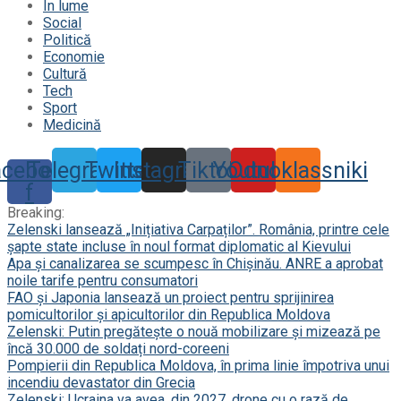
În lume
Social
Politică
Economie
Cultură
Tech
Sport
Medicină
acebook-
Telegram
Twitter
Instagram
Tiktok
Youtube
Odnoklassniki
f
Breaking:
Zelenski lansează „Inițiativa Carpaților”. România, printre cele
șapte state incluse în noul format diplomatic al Kievului
Apa și canalizarea se scumpesc în Chișinău. ANRE a aprobat
noile tarife pentru consumatori
FAO și Japonia lansează un proiect pentru sprijinirea
pomicultorilor și apicultorilor din Republica Moldova
Zelenski: Putin pregătește o nouă mobilizare și mizează pe
încă 30.000 de soldați nord-coreeni
Pompierii din Republica Moldova, în prima linie împotriva unui
incendiu devastator din Grecia
Zelenski: Ucraina va avea, din 2027, drone cu o rază de