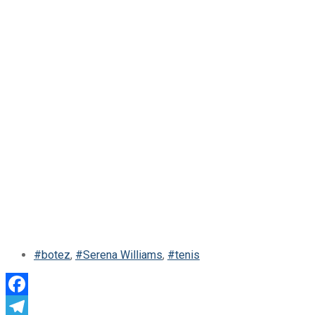
#botez
,
#Serena Williams
,
#tenis
Facebook