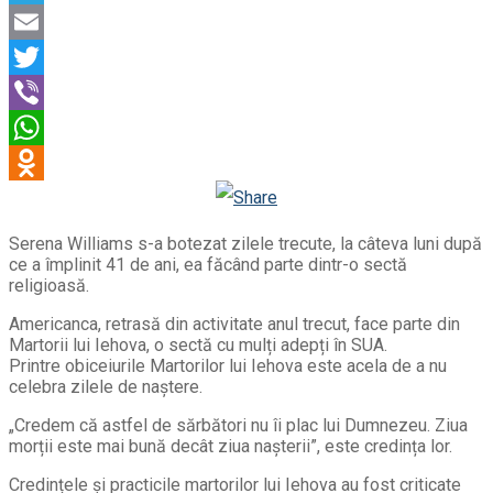
Telegram
Email
Twitter
Viber
WhatsApp
Odnoklassniki
Serena Williams s-a botezat zilele trecute, la câteva luni după
ce a împlinit 41 de ani, ea făcând parte dintr-o sectă
religioasă.
Americanca, retrasă din activitate anul trecut, face parte din
Martorii lui Iehova, o sectă cu mulți adepți în SUA.
Printre obiceiurile Martorilor lui Iehova este acela de a nu
celebra zilele de naștere.
„Credem că astfel de sărbători nu îi plac lui Dumnezeu. Ziua
morții este mai bună decât ziua nașterii”, este credința lor.
Credințele și practicile martorilor lui Iehova au fost criticate