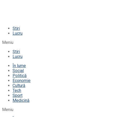
Știri
Lucru
Meniu
Știri
Lucru
În lume
Social
Politică
Economie
Cultură
Tech
Sport
Medicină
Meniu