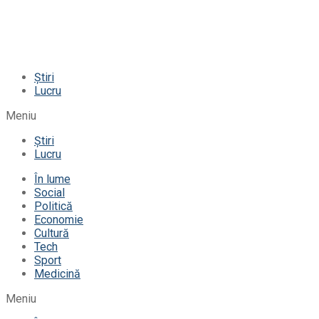
Știri
Lucru
Meniu
Știri
Lucru
În lume
Social
Politică
Economie
Cultură
Tech
Sport
Medicină
Meniu