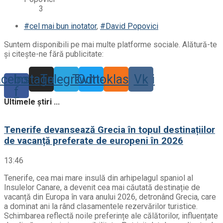
#cel mai bun inotator
,
#David Popovici
Suntem disponibili pe mai multe platforme sociale. Alătură-te
și citește-ne fără publicitate:
acebook-
Instagram
Telegram
Twitter
Odnoklassniki
Vk
f
Ultimele știri ...
Tenerife devansează Grecia în topul destinațiilor
de vacanță preferate de europeni în 2026
13:46
Tenerife, cea mai mare insulă din arhipelagul spaniol al
Insulelor Canare, a devenit cea mai căutată destinație de
vacanță din Europa în vara anului 2026, detronând Grecia, care
a dominat ani la rând clasamentele rezervărilor turistice.
Schimbarea reflectă noile preferințe ale călătorilor, influențate