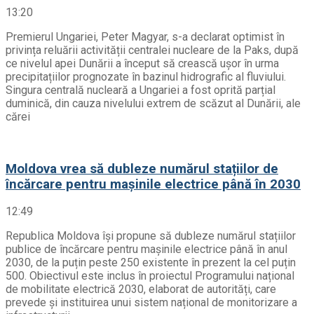
13:20
Premierul Ungariei, Peter Magyar, s-a declarat optimist în
privința reluării activității centralei nucleare de la Paks, după
ce nivelul apei Dunării a început să crească ușor în urma
precipitațiilor prognozate în bazinul hidrografic al fluviului.
Singura centrală nucleară a Ungariei a fost oprită parțial
duminică, din cauza nivelului extrem de scăzut al Dunării, ale
cărei
Moldova vrea să dubleze numărul stațiilor de
încărcare pentru mașinile electrice până în 2030
12:49
Republica Moldova își propune să dubleze numărul stațiilor
publice de încărcare pentru mașinile electrice până în anul
2030, de la puțin peste 250 existente în prezent la cel puțin
500. Obiectivul este inclus în proiectul Programului național
de mobilitate electrică 2030, elaborat de autorități, care
prevede și instituirea unui sistem național de monitorizare a