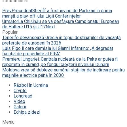
infrastructurii
Prev
Precedent
Sheriff a fost învins de Partizan în prima
manșă a play-off-ului Ligii Conferințelor
Următor
La Chişinău se va desfășura Campionatul European
de Haltere U15 și U17
Next
Popular:
Tenerife devansează Grecia în topul destinațiilor de vacanță
preferate de europeni în 2026
Luis Figo îi cere demisia lui Gianni Infantino: „A degradat
funcția de președinte al FIFA”
Premierul Ungariei: Centrala nucleară de la Paks ar putea fi
repornită în curând, pe fondul creșterii nivelului Dunării
Moldova vrea să dubleze numărul stațiilor de încărcare pentru
mașinile electrice până în 2030
Război în Ucraina
Crypto
Longread
Video
Galerii
Echipa zidezi
Meniu