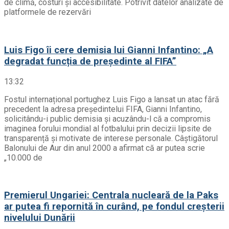
de climă, costuri și accesibilitate. Potrivit datelor analizate de
platformele de rezervări
Luis Figo îi cere demisia lui Gianni Infantino: „A
degradat funcția de președinte al FIFA”
13:32
Fostul internațional portughez Luis Figo a lansat un atac fără
precedent la adresa președintelui FIFA, Gianni Infantino,
solicitându-i public demisia și acuzându-l că a compromis
imaginea forului mondial al fotbalului prin decizii lipsite de
transparență și motivate de interese personale. Câștigătorul
Balonului de Aur din anul 2000 a afirmat că ar putea scrie
„10.000 de
Premierul Ungariei: Centrala nucleară de la Paks
ar putea fi repornită în curând, pe fondul creșterii
nivelului Dunării