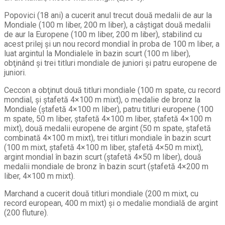
Popovici (18 ani) a cucerit anul trecut două medalii de aur la
Mondiale (100 m liber, 200 m liber), a câştigat două medalii
de aur la Europene (100 m liber, 200 m liber), stabilind cu
acest prilej şi un nou record mondial în proba de 100 m liber, a
luat argintul la Mondialele în bazin scurt (100 m liber),
obţinând şi trei titluri mondiale de juniori şi patru europene de
juniori.
Ceccon a obţinut două titluri mondiale (100 m spate, cu record
mondial, şi ştafetă 4×100 m mixt), o medalie de bronz la
Mondiale (ştafetă 4×100 m liber), patru titluri europene (100
m spate, 50 m liber, ştafetă 4×100 m liber, ştafetă 4×100 m
mixt), două medalii europene de argint (50 m spate, ştafetă
combinată 4×100 m mixt), trei titluri mondiale în bazin scurt
(100 m mixt, ştafetă 4×100 m liber, ştafetă 4×50 m mixt),
argint mondial în bazin scurt (ştafetă 4×50 m liber), două
medalii mondiale de bronz în bazin scurt (ştafetă 4×200 m
liber, 4×100 m mixt).
Marchand a cucerit două titluri mondiale (200 m mixt, cu
record european, 400 m mixt) şi o medalie mondială de argint
(200 fluture).