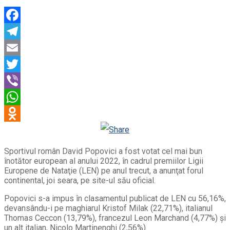
Facebook
Telegram
Email
Twitter
Viber
WhatsApp
Odnoklassniki
Sportivul român David Popovici a fost votat cel mai bun
înotător european al anului 2022, în cadrul premiilor Ligii
Europene de Nataţie (LEN) pe anul trecut, a anunţat forul
continental, joi seara, pe site-ul său oficial.
Popovici s-a impus în clasamentul publicat de LEN cu 56,16%,
devansându-i pe maghiarul Kristof Milak (22,71%), italianul
Thomas Ceccon (13,79%), francezul Leon Marchand (4,77%) şi
un alt italian, Nicolo Martinenghi (2,56%).