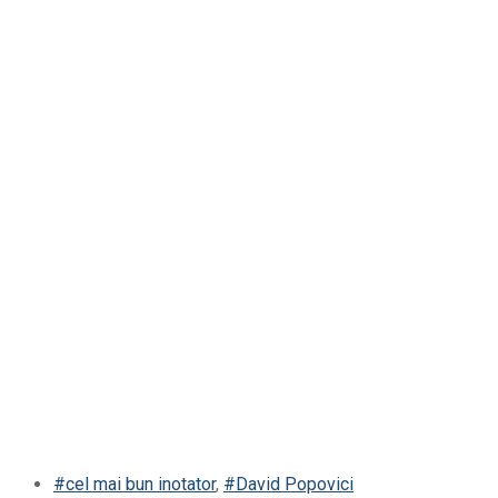
#cel mai bun inotator
,
#David Popovici