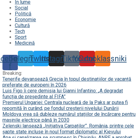
În lume
Social
Politică
Economie
Cultură
Tech
Sport
Medicină
acebook-
Telegram
Twitter
Instagram
Tiktok
Youtube
Odnoklassniki
f
Breaking:
Tenerife devansează Grecia în topul destinațiilor de vacanță
preferate de europeni în 2026
Luis Figo îi cere demisia lui Gianni Infantino: „A degradat
funcția de președinte al FIFA”
Premierul Ungariei: Centrala nucleară de la Paks ar putea fi
repornită în curând, pe fondul creșterii nivelului Dunării
Moldova vrea să dubleze numărul stațiilor de încărcare pentru
mașinile electrice până în 2030
Zelenski lansează „Inițiativa Carpaților”. România, printre cele
șapte state incluse în noul format diplomatic al Kievului
Apa și canalizarea se scumpesc în Chișinău. ANRE a aprobat