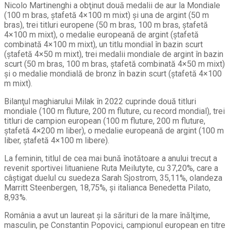
Nicolo Martinenghi a obţinut două medalii de aur la Mondiale
(100 m bras, ştafetă 4×100 m mixt) şi una de argint (50 m
bras), trei titluri europene (50 m bras, 100 m bras, ştafetă
4×100 m mixt), o medalie europeană de argint (ştafetă
combinată 4×100 m mixt), un titlu mondial în bazin scurt
(ştafetă 4×50 m mixt), trei medalii mondiale de argint în bazin
scurt (50 m bras, 100 m bras, ştafetă combinată 4×50 m mixt)
şi o medalie mondială de bronz în bazin scurt (ştafetă 4×100
m mixt).
Bilanţul maghiarului Milak în 2022 cuprinde două titluri
mondiale (100 m fluture, 200 m fluture, cu record mondial), trei
titluri de campion european (100 m fluture, 200 m fluture,
ştafetă 4×200 m liber), o medalie europeană de argint (100 m
liber, ştafetă 4×100 m libere).
La feminin, titlul de cea mai bună înotătoare a anului trecut a
revenit sportivei lituaniene Ruta Meilutyte, cu 37,20%, care a
câştigat duelul cu suedeza Sarah Sjostrom, 35,11%, olandeza
Marritt Steenbergen, 18,75%, şi italianca Benedetta Pilato,
8,93%.
România a avut un laureat şi la sărituri de la mare înălţime,
masculin, pe Constantin Popovici, campionul european en titre