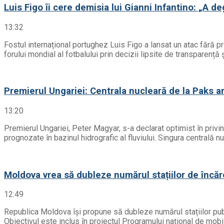
Luis Figo îi cere demisia lui Gianni Infantino: „A d
13:32
Fostul internațional portughez Luis Figo a lansat un atac fără 
forului mondial al fotbalului prin decizii lipsite de transparenț
Premierul Ungariei: Centrala nucleară de la Paks ar 
13:20
Premierul Ungariei, Peter Magyar, s-a declarat optimist în privinț
prognozate în bazinul hidrografic al fluviului. Singura centrală n
Moldova vrea să dubleze numărul stațiilor de încăr
12:49
Republica Moldova își propune să dubleze numărul stațiilor publ
Obiectivul este inclus în proiectul Programului național de mobili