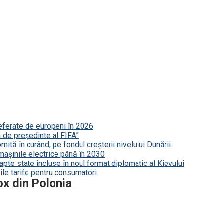
referate de europeni în 2026
a de președinte al FIFA”
nită în curând, pe fondul creșterii nivelului Dunării
mașinile electrice până în 2030
șapte state incluse în noul format diplomatic al Kievului
le tarife pentru consumatori
ox din Polonia