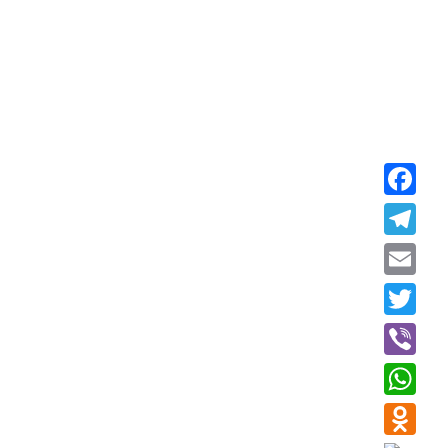
Faceboo
Telegra
Email
Twitter
Viber
WhatsAp