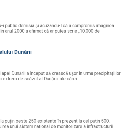
ndu-i public demisia și acuzându-l că a compromis imaginea
din anul 2000 a afirmat că ar putea scrie „10.000 de
elului Dunării
l apei Dunării a început să crească ușor în urma precipitațiilor
ui extrem de scăzut al Dunării, ale cărei
a puțin peste 250 existente în prezent la cel puțin 500.
uirea unui sistem național de monitorizare a infrastructurii