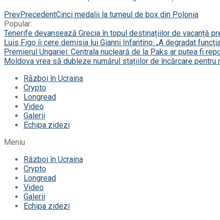
Prev
Precedent
Cinci medalii la turneul de box din Polonia
Popular:
Tenerife devansează Grecia în topul destinațiilor de vacanță p
Luis Figo îi cere demisia lui Gianni Infantino: „A degradat funcți
Premierul Ungariei: Centrala nucleară de la Paks ar putea fi repor
Moldova vrea să dubleze numărul stațiilor de încărcare pentru 
Război în Ucraina
Crypto
Longread
Video
Galerii
Echipa zidezi
Meniu
Război în Ucraina
Crypto
Longread
Video
Galerii
Echipa zidezi