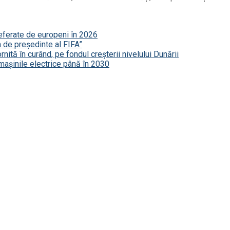
referate de europeni în 2026
a de președinte al FIFA”
nită în curând, pe fondul creșterii nivelului Dunării
mașinile electrice până în 2030