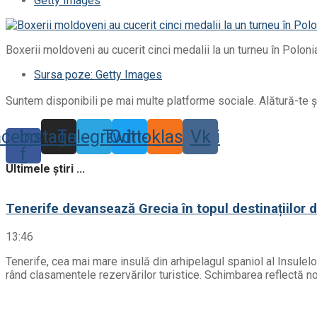
Getty Images
Boxerii moldoveni au cucerit cinci medalii la un turneu în Poloni
Sursa poze: Getty Images
Suntem disponibili pe mai multe platforme sociale. Alătură-te și
acebook-
Instagram
Telegram
Twitter
Odnoklassniki
Vk
f
Ultimele știri ...
Tenerife devansează Grecia în topul destinațiilor 
13:46
Tenerife, cea mai mare insulă din arhipelagul spaniol al Insulel
rând clasamentele rezervărilor turistice. Schimbarea reflectă noil