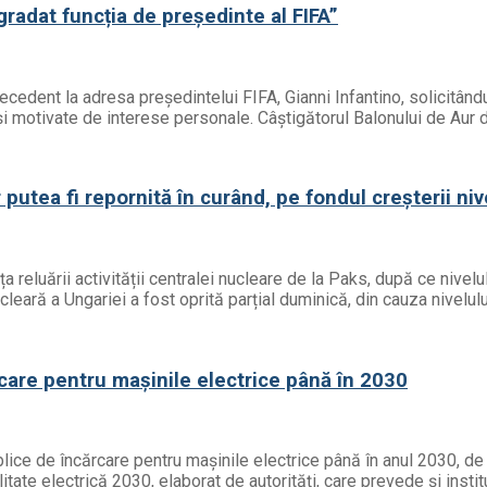
egradat funcția de președinte al FIFA”
precedent la adresa președintelui FIFA, Gianni Infantino, solicitâ
ă și motivate de interese personale. Câștigătorul Balonului de Aur 
putea fi repornită în curând, pe fondul creșterii niv
a reluării activității centralei nucleare de la Paks, după ce nivelu
ucleară a Ungariei a fost oprită parțial duminică, din cauza nivelul
care pentru mașinile electrice până în 2030
ice de încărcare pentru mașinile electrice până în anul 2030, de l
tate electrică 2030, elaborat de autorități, care prevede și instit