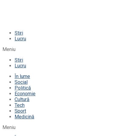
Știri
Lucru
Meniu
Știri
Lucru
În lume
Social
Politică
Economie
Cultură
Tech
Sport
Medicină
Meniu