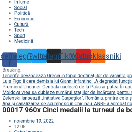
În lume
Social
Politică
Economie
Cultură
Tech
Sport
Medicină
acebook-
Telegram
Twitter
Instagram
Tiktok
Youtube
Odnoklassniki
f
Breaking:
Tenerife devansează Grecia în topul destinațiilor de vacanță p
Luis Figo îi cere demisia lui Gianni Infantino: „A degradat funcți
Premierul Ungariei: Centrala nucleară de la Paks ar putea fi repor
Moldova vrea să dubleze numărul stațiilor de încărcare pentru 
Zelenski lansează „Inițiativa Carpaților”. România, printre cele 
Apa și canalizarea se scumpesc în Chișinău. ANRE a aprobat noi
00017 960x Cinci medalii la turneul de b
noiembrie 19, 2022
12:08