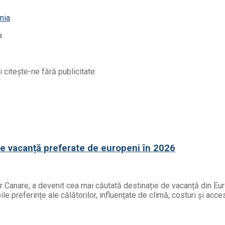
a
 citește-ne fără publicitate:
de vacanță preferate de europeni în 2026
or Canare, a devenit cea mai căutată destinație de vacanță din Eur
e preferințe ale călătorilor, influențate de climă, costuri și acces