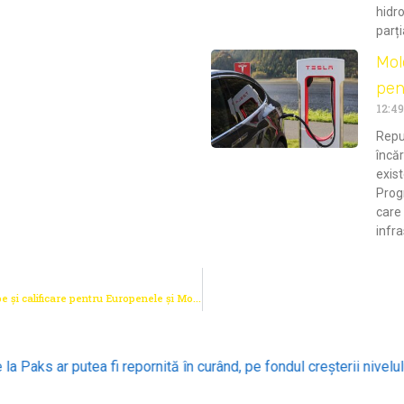
hidro
parți
Mol
pen
12:49
Repu
încăr
exist
Progr
care 
infra
Campionatul Moldovei la Hand to Hand Fighting: 90 de sportivi, 10 echipe și calificare pentru Europenele și Mondialele 2026
putea fi repornită în curând, pe fondul creșterii nivelului Dunării