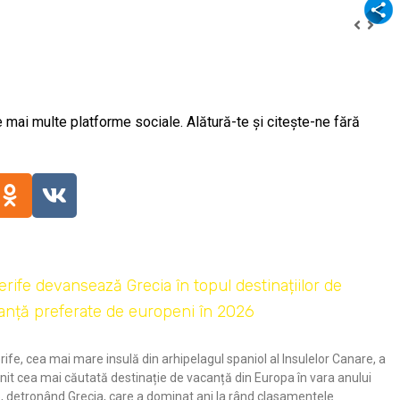
Odnok
 mai multe platforme sociale. Alătură-te și citește-ne fără
erife devansează Grecia în topul destinațiilor de
anță preferate de europeni în 2026
ife, cea mai mare insulă din arhipelagul spaniol al Insulelor Canare, a
nit cea mai căutată destinație de vacanță din Europa în vara anului
, detronând Grecia, care a dominat ani la rând clasamentele