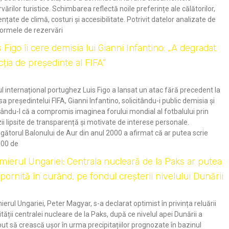
vărilor turistice. Schimbarea reflectă noile preferințe ale călătorilor,
ențate de climă, costuri și accesibilitate. Potrivit datelor analizate de
formele de rezervări
 Figo îi cere demisia lui Gianni Infantino: „A degradat
cția de președinte al FIFA”
l internațional portughez Luis Figo a lansat un atac fără precedent la
a președintelui FIFA, Gianni Infantino, solicitându-i public demisia și
ându-l că a compromis imaginea forului mondial al fotbalului prin
ii lipsite de transparență și motivate de interese personale.
gătorul Balonului de Aur din anul 2000 a afirmat că ar putea scrie
000 de
mierul Ungariei: Centrala nucleară de la Paks ar putea
epornită în curând, pe fondul creșterii nivelului Dunării
erul Ungariei, Peter Magyar, s-a declarat optimist în privința reluării
ității centralei nucleare de la Paks, după ce nivelul apei Dunării a
ut să crească ușor în urma precipitațiilor prognozate în bazinul