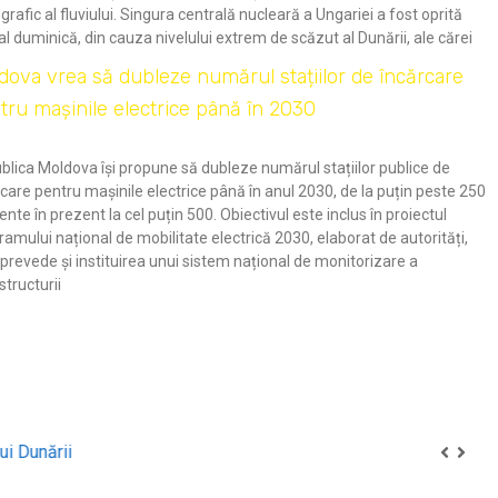
grafic al fluviului. Singura centrală nucleară a Ungariei a fost oprită
al duminică, din cauza nivelului extrem de scăzut al Dunării, ale cărei
dova vrea să dubleze numărul stațiilor de încărcare
tru mașinile electrice până în 2030
blica Moldova își propune să dubleze numărul stațiilor publice de
care pentru mașinile electrice până în anul 2030, de la puțin peste 250
ente în prezent la cel puțin 500. Obiectivul este inclus în proiectul
amului național de mobilitate electrică 2030, elaborat de autorități,
prevede și instituirea unui sistem național de monitorizare a
structurii