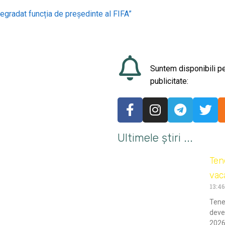
 degradat funcția de președinte al FIFA”
Suntem disponibili pe
publicitate:
Ultimele știri ...
Ten
vac
13:46
Tener
deve
2026