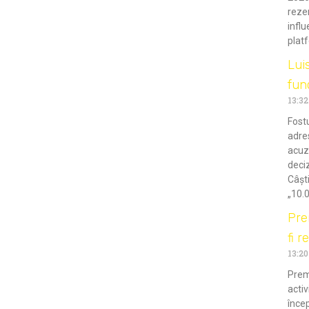
rezer
influ
plat
Luis
fun
13:32
Fostu
adres
acuz
deciz
Câști
„10.
Pre
fi r
13:20
Premi
activ
încep