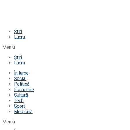
Știri
Lucru
Meniu
Știri
Lucru
În lume
Social
Politică
Economie
Cultură
Tech
Sport
Medicină
Meniu