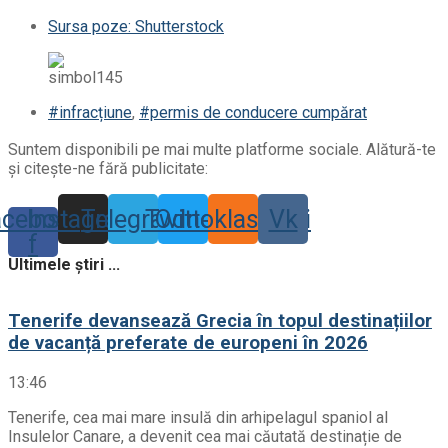
Sursa poze: Shutterstock
#infracțiune
,
#permis de conducere cumpărat
Suntem disponibili pe mai multe platforme sociale. Alătură-te
și citește-ne fără publicitate:
acebook-
Instagram
Telegram
Twitter
Odnoklassniki
Vk
f
Ultimele știri ...
Tenerife devansează Grecia în topul destinațiilor
de vacanță preferate de europeni în 2026
13:46
Tenerife, cea mai mare insulă din arhipelagul spaniol al
Insulelor Canare, a devenit cea mai căutată destinație de