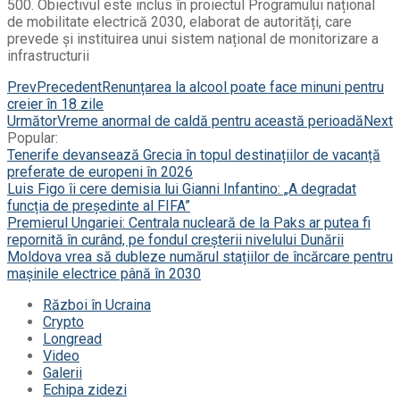
500. Obiectivul este inclus în proiectul Programului național
de mobilitate electrică 2030, elaborat de autorități, care
prevede și instituirea unui sistem național de monitorizare a
infrastructurii
Prev
Precedent
Renunțarea la alcool poate face minuni pentru
creier în 18 zile
Următor
Vreme anormal de caldă pentru această perioadă
Next
Popular:
Tenerife devansează Grecia în topul destinațiilor de vacanță
preferate de europeni în 2026
Luis Figo îi cere demisia lui Gianni Infantino: „A degradat
funcția de președinte al FIFA”
Premierul Ungariei: Centrala nucleară de la Paks ar putea fi
repornită în curând, pe fondul creșterii nivelului Dunării
Moldova vrea să dubleze numărul stațiilor de încărcare pentru
mașinile electrice până în 2030
Război în Ucraina
Crypto
Longread
Video
Galerii
Echipa zidezi