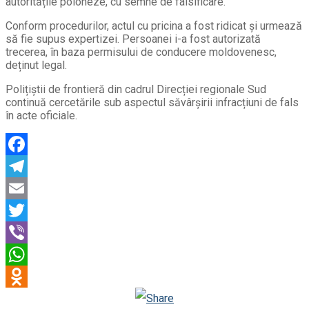
autoritățile poloneze, cu semne de falsificare.
Conform procedurilor, actul cu pricina a fost ridicat și urmează
să fie supus expertizei. Persoanei i-a fost autorizată
trecerea, în baza permisului de conducere moldovenesc,
deținut legal.
Polițiștii de frontieră din cadrul Direcției regionale Sud
continuă cercetările sub aspectul săvârșirii infracțiuni de fals
în acte oficiale.
Facebook
Telegram
Email
Twitter
Viber
WhatsApp
Odnoklassniki