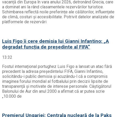
vacanță din Europa în vara anului 2026, detronând Grecia, care
a dominat ani la rând clasamentele rezervărilor turistice.
Schimbarea reflectă noile preferințe ale călătorilor, influențate
de climă, costuri și accesibilitate. Potrivit datelor analizate de
platformele de rezervări
Luis Figo îi cere demisia lui Gianni Infantino: „A
degradat funcția de președinte al FIFA”
13:32
Fostul internațional portughez Luis Figo a lansat un atac fără
precedent la adresa președintelui FIFA, Gianni Infantino,
solicitându-i public demisia și acuzându-l că a compromis
imaginea forului mondial al fotbalului prin decizii lipsite de
transparență și motivate de interese personale. Câștigătorul
Balonului de Aur din anul 2000 a afirmat că ar putea scrie
„10.000 de
Premierul Ungariei: Centrala nucleară de la Paks