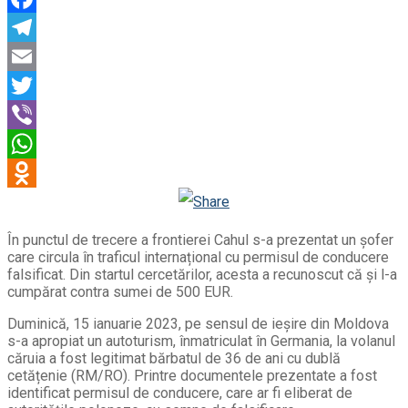
Facebook
Telegram
Email
Twitter
Viber
WhatsApp
Odnoklassniki
În punctul de trecere a frontierei Cahul s-a prezentat un șofer
care circula în traficul internațional cu permisul de conducere
falsificat. Din startul cercetărilor, acesta a recunoscut că și l-a
cumpărat contra sumei de 500 EUR.
Duminică, 15 ianuarie 2023, pe sensul de ieșire din Moldova
s-a apropiat un autoturism, înmatriculat în Germania, la volanul
căruia a fost legitimat bărbatul de 36 de ani cu dublă
cetățenie (RM/RO). Printre documentele prezentate a fost
identificat permisul de conducere, care ar fi eliberat de