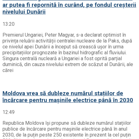
ar putea fi repornită în curând, pe fondul creșterii
nivelului Dunării
13:20
Premierul Ungariei, Peter Magyar, s-a declarat optimist în
privința reluării activității centralei nucleare de la Paks, după
ce nivelul apei Dunării a început să crească ușor în urma
precipitațiilor prognozate în bazinul hidrografic al fluviului.
Singura centrală nucleară a Ungariei a fost oprită parțial
duminică, din cauza nivelului extrem de scăzut al Dunării, ale
cărei
Moldova vrea să dubleze numărul stațiilor de
încărcare pentru mașinile electrice până în 2030
12:49
Republica Moldova își propune să dubleze numărul stațiilor
publice de încărcare pentru mașinile electrice până în anul
2030, de la puțin peste 250 existente în prezent la cel puțin