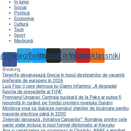
În lume
Social
Politică
Economie
Cultură
Tech
Sport
Medicină
acebook-
Telegram
Twitter
Instagram
Tiktok
Youtube
Odnoklassniki
f
Breaking:
Tenerife devansează Grecia în topul destinațiilor de vacanță
preferate de europeni în 2026
Luis Figo îi cere demisia lui Gianni Infantino: „A degradat
funcția de președinte al FIFA”
Premierul Ungariei: Centrala nucleară de la Paks ar putea fi
repornită în curând, pe fondul creșterii nivelului Dunării
Moldova vrea să dubleze numărul stațiilor de încărcare pentru
mașinile electrice până în 2030
Zelenski lansează „Inițiativa Carpaților”. România, printre cele
șapte state incluse în noul format diplomatic al Kievului
Apa și canalizarea se scumpesc în Chișinău. ANRE a aprobat