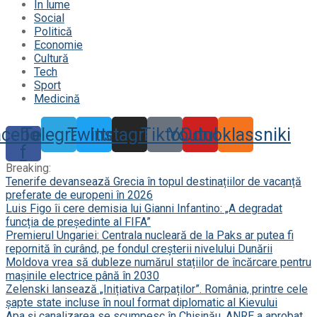
În lume
Social
Politică
Economie
Cultură
Tech
Sport
Medicină
acebook-
Telegram
Twitter
Instagram
Tiktok
Youtube
Odnoklassniki
f
Breaking:
Tenerife devansează Grecia în topul destinațiilor de vacanță
preferate de europeni în 2026
Luis Figo îi cere demisia lui Gianni Infantino: „A degradat
funcția de președinte al FIFA”
Premierul Ungariei: Centrala nucleară de la Paks ar putea fi
repornită în curând, pe fondul creșterii nivelului Dunării
Moldova vrea să dubleze numărul stațiilor de încărcare pentru
mașinile electrice până în 2030
Zelenski lansează „Inițiativa Carpaților”. România, printre cele
șapte state incluse în noul format diplomatic al Kievului
Apa și canalizarea se scumpesc în Chișinău. ANRE a aprobat