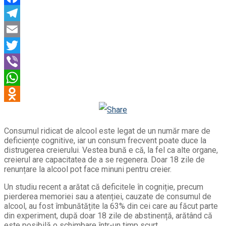
Facebook
Telegram
Email
Twitter
Viber
WhatsApp
Odnoklassniki
Consumul ridicat de alcool este legat de un număr mare de
deficiențe cognitive, iar un consum frecvent poate duce la
distrugerea creierului. Vestea bună e că, la fel ca alte organe,
creierul are capacitatea de a se regenera. Doar 18 zile de
renunțare la alcool pot face minuni pentru creier.
Un studiu recent a arătat că deficitele în cogniție, precum
pierderea memoriei sau a atenției, cauzate de consumul de
alcool, au fost îmbunătățite la 63% din cei care au făcut parte
din experiment, după doar 18 zile de abstinență, arătând că
este posibilă o schimbare într-un timp scurt.