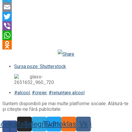
Telegram
Email
Twitter
Viber
WhatsApp
Odnoklassniki
Sursa poze: Shutterstock
#alcool
,
#creier
,
#renunțare alcool
Suntem disponibili pe mai multe platforme sociale. Alătură-te
și citește-ne fără publicitate:
acebook-
Instagram
Telegram
Twitter
Odnoklassniki
Vk
f