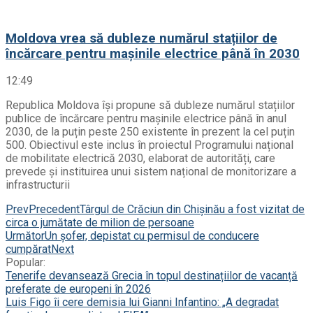
Moldova vrea să dubleze numărul stațiilor de
încărcare pentru mașinile electrice până în 2030
12:49
Republica Moldova își propune să dubleze numărul stațiilor
publice de încărcare pentru mașinile electrice până în anul
2030, de la puțin peste 250 existente în prezent la cel puțin
500. Obiectivul este inclus în proiectul Programului național
de mobilitate electrică 2030, elaborat de autorități, care
prevede și instituirea unui sistem național de monitorizare a
infrastructurii
Prev
Precedent
Târgul de Crăciun din Chișinău a fost vizitat de
circa o jumătate de milion de persoane
Următor
Un șofer, depistat cu permisul de conducere
cumpărat
Next
Popular:
Tenerife devansează Grecia în topul destinațiilor de vacanță
preferate de europeni în 2026
Luis Figo îi cere demisia lui Gianni Infantino: „A degradat