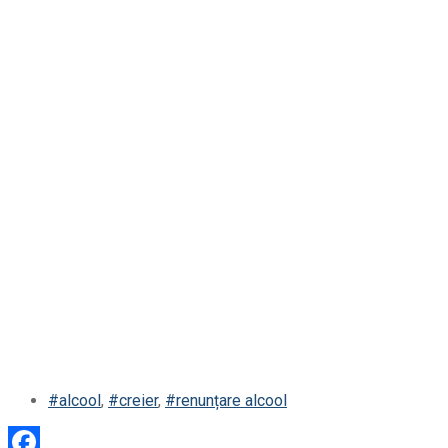
#alcool
,
#creier
,
#renunțare alcool