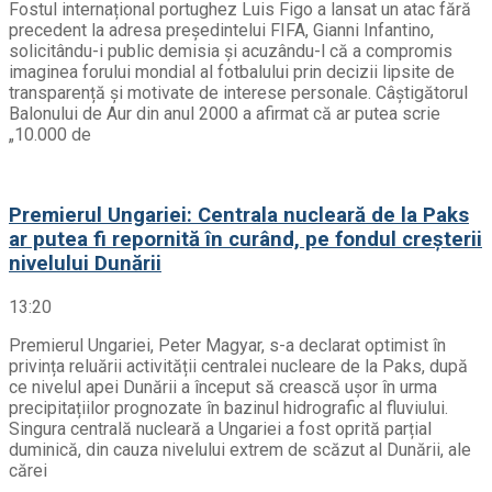
Fostul internațional portughez Luis Figo a lansat un atac fără
precedent la adresa președintelui FIFA, Gianni Infantino,
solicitându-i public demisia și acuzându-l că a compromis
imaginea forului mondial al fotbalului prin decizii lipsite de
transparență și motivate de interese personale. Câștigătorul
Balonului de Aur din anul 2000 a afirmat că ar putea scrie
„10.000 de
Premierul Ungariei: Centrala nucleară de la Paks
ar putea fi repornită în curând, pe fondul creșterii
nivelului Dunării
13:20
Premierul Ungariei, Peter Magyar, s-a declarat optimist în
privința reluării activității centralei nucleare de la Paks, după
ce nivelul apei Dunării a început să crească ușor în urma
precipitațiilor prognozate în bazinul hidrografic al fluviului.
Singura centrală nucleară a Ungariei a fost oprită parțial
duminică, din cauza nivelului extrem de scăzut al Dunării, ale
cărei