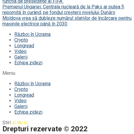
funcția de președinte al FIFA”
Premierul Ungariei: Centrala nucleară de la Paks ar putea fi
repornită în curând, pe fondul creșterii nivelului Dunării
Moldova vrea să dubleze numărul stațiilor de încărcare pentru
mașinile electrice până în 2030
Război în Ucraina
Crypto
Longread
Video
Galerii
Echipa zidezi
Meniu
Război în Ucraina
Crypto
Longread
Video
Galerii
Echipa zidezi
Știri
zi de zi
.
Drepturi rezervate © 2022