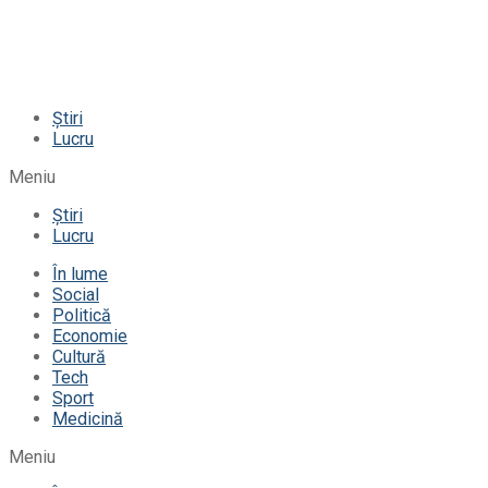
Știri
Lucru
Meniu
Știri
Lucru
În lume
Social
Politică
Economie
Cultură
Tech
Sport
Medicină
Meniu