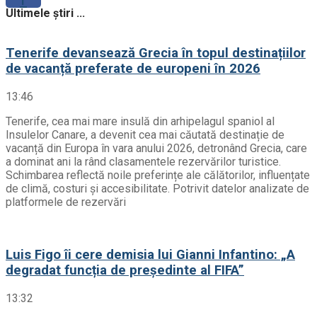
Ultimele știri ...
Tenerife devansează Grecia în topul destinațiilor
de vacanță preferate de europeni în 2026
13:46
Tenerife, cea mai mare insulă din arhipelagul spaniol al
Insulelor Canare, a devenit cea mai căutată destinație de
vacanță din Europa în vara anului 2026, detronând Grecia, care
a dominat ani la rând clasamentele rezervărilor turistice.
Schimbarea reflectă noile preferințe ale călătorilor, influențate
de climă, costuri și accesibilitate. Potrivit datelor analizate de
platformele de rezervări
Luis Figo îi cere demisia lui Gianni Infantino: „A
degradat funcția de președinte al FIFA”
13:32