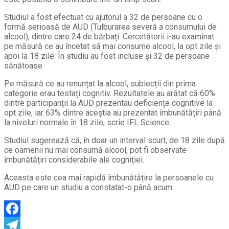
Studiul a fost efectuat cu ajutorul a 32 de persoane cu o
formă serioasă de AUD (Tulburarea severă a consumului de
alcool), dintre care 24 de bărbați. Cercetătorii i-au examinat
pe măsură ce au încetat să mai consume alcool, la opt zile și
apoi la 18 zile. În studiu au fost incluse și 32 de persoane
sănătoase.
Pe măsură ce au renunțat la alcool, subiecții din prima
categorie erau testați cognitiv. Rezultatele au arătat că 60%
dintre participanții la AUD prezentau deficiențe cognitive la
opt zile, iar 63% dintre aceștia au prezentat îmbunătățiri până
la niveluri normale în 18 zile, scrie IFL Science.
Studiul sugerează că, în doar un interval scurt, de 18 zile după
ce oamenii nu mai consumă alcool, pot fi observate
îmbunătățiri considerabile ale cogniției.
Aceasta este cea mai rapidă îmbunătățire la persoanele cu
AUD pe care un studiu a constatat-o până acum.
Facebook