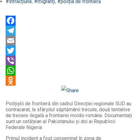
#infracțiune
,
#migranți
,
#poliția de frontieră
Facebook
Telegram
Email
Twitter
Viber
WhatsApp
Odnoklassniki
Polițiștii de frontieră din cadrul Direcției regionale SUD au
contracarat, la sfârșitul săptămânii trecute, două tentative
de trecere ilegală a frontierei moldo-române. Documentați
sunt un cetățean al Pakistanului și doi ai Republicii
Federale Nigeria.
Primul incident a fost consemnat în zona de