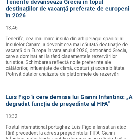
Tenerife devansează Grecia în topul
destinațiilor de vacanță preferate de europeni
în 2026
13:46
Tenerife, cea mai mare insulă din arhipelagul spaniol al
Insulelor Canare, a devenit cea mai căutată destinație de
vacanță din Europa în vara anului 2026, detronând Grecia,
care a dominat ani la rând clasamentele rezervărilor
turistice. Schimbarea reflectă noile preferințe ale
călătorilor, influențate de climă, costuri și accesibilitate.
Potrivit datelor analizate de platformele de rezervări
Luis Figo îi cere demisia lui Gianni Infantino: „A
degradat funcția de președinte al FIFA”
13:32
Fostul internațional portughez Luis Figo a lansat un atac
fără precedent la adresa președintelui FIFA, Gianni
Infantino, solicitându-i public demisia și acuzându-l că a