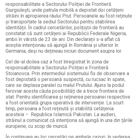
responsabilitate a Sectorului Poliției de Frontieră
Giurgiulești, unde patrula mobilă a depistat doi cetățeni
străini în apropierea râului Prut. Persoanele au fost reținute
și transportate la sediul Sectorului pentru stabilirea
identității. În cadrul cercetărilor, polițiștii de frontieră au
constatat că sunt cetățeni ai Republicii Federale Nigeria,
ambii în vârstă de 23 de ani. Din declarații s-a aflat că
aceștia intenționau să ajungă în România și ulterior în
Germania, deși nu dețineau niciun document asupra lor.
Cel de-al doilea caz a fost înregistrat în zona de
responsabilitate a Sectorului Poliției e Frontieră
Stoianovca. Prin intermediul sistemului fix de observare a
fost depistată o persoană suspectă, cu rucsac în spate,
care se deplasa paralel cu malul Prutului. Ajuns la podul
feroviar acesta căuta posibilități de a trece frontiera de
stat. Pentru identificarea și reținerea persoanei respective
a fost orientată grupa operativă de intervenție. La scurt
timp, persoana a fost reținută și stabilită cetățenia
acesteia – Republica Islamică Pakistan. La audieri,
străinul a comunicat că intenționa să ajungă în una din țările
europene, cu scop de muncă.
În continuare au loc cercetări pe ambele cazuri, în vederea