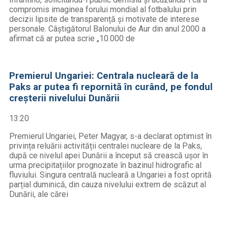
compromis imaginea forului mondial al fotbalului prin
decizii lipsite de transparență și motivate de interese
personale. Câștigătorul Balonului de Aur din anul 2000 a
afirmat că ar putea scrie „10.000 de
Premierul Ungariei: Centrala nucleară de la
Paks ar putea fi repornită în curând, pe fondul
creșterii nivelului Dunării
13:20
Premierul Ungariei, Peter Magyar, s-a declarat optimist în
privința reluării activității centralei nucleare de la Paks,
după ce nivelul apei Dunării a început să crească ușor în
urma precipitațiilor prognozate în bazinul hidrografic al
fluviului. Singura centrală nucleară a Ungariei a fost oprită
parțial duminică, din cauza nivelului extrem de scăzut al
Dunării, ale cărei