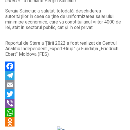
subiect
”, a declarat Sergiu Sainciuc.
Sergiu Sainciuc a salutat, totodată, deschiderea
autorităților în ceea ce ține de uniformizarea salariului
minim pe economice, care va constitui anul viitor 4000 de
lei, atât în sectorul public, cât și în cel privat.
Raportul de Stare a Țării 2022 a fost realizat de Centrul
Analitic Independent „Expert-Grup” și Fundația „Friedrich
Ebert” Moldova (FES).
Facebook
Telegram
Email
Twitter
Viber
WhatsApp