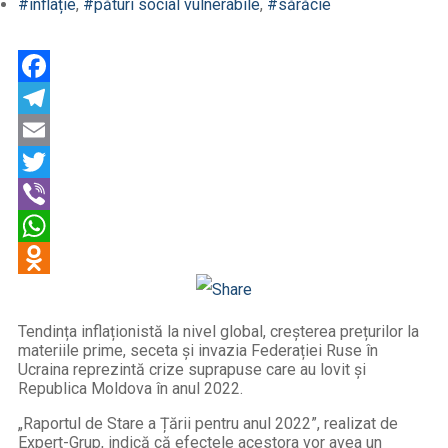
#inflație
,
#pături social vulnerabile
,
#sărăcie
Facebook
Telegram
Email
Twitter
Viber
WhatsApp
Odnoklassniki
Tendința inflaționistă la nivel global, creșterea prețurilor la
materiile prime, seceta și invazia Federației Ruse în
Ucraina reprezintă crize suprapuse care au lovit și
Republica Moldova în anul 2022.
„Raportul de Stare a Țării pentru anul 2022”, realizat de
Expert-Grup, indică că efectele acestora vor avea un