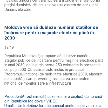
fluviului. Singura centrală nucleară a Ungariei a fost oprită
parțial duminică, din cauza nivelului extrem de scăzut al
Dunării, ale cărei
Moldova vrea să dubleze numărul stațiilor de
încărcare pentru mașinile electrice până în
2030
12:49
Republica Moldova își propune să dubleze numărul
stațiilor publice de încărcare pentru mașinile electrice până
în anul 2030, de la puțin peste 250 existente în prezent la
cel puțin 500. Obiectivul este inclus în proiectul
Programului național de mobilitate electrică 2030, elaborat
de autorități, care prevede și instituirea unui sistem
național de monitorizare a infrastructurii
Precedent
A fost nimicită cea mai mare captură de heroină
din Republica Moldova / VIDEO
Următor
Un troleibuz turistic special pentru copii va circula