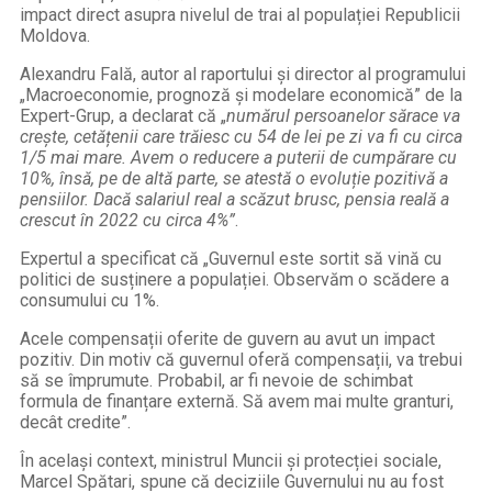
impact direct asupra nivelul de trai al populației Republicii
Moldova.
Alexandru Fală, autor al raportului și director al programului
„Macroeconomie, prognoză și modelare economică” de la
Expert-Grup, a declarat că „
numărul persoanelor sărace va
crește, cetățenii care trăiesc cu 54 de lei pe zi va fi cu circa
1/5 mai mare. Avem o reducere a puterii de cumpărare cu
10%, însă, pe de altă parte, se atestă o evoluție pozitivă a
pensiilor. Dacă salariul real a scăzut brusc, pensia reală a
crescut în 2022 cu circa 4%”
.
Expertul a specificat că „Guvernul este sortit să vină cu
politici de susținere a populației. Observăm o scădere a
consumului cu 1%.
Acele compensații oferite de guvern au avut un impact
pozitiv. Din motiv că guvernul oferă compensații, va trebui
să se împrumute. Probabil, ar fi nevoie de schimbat
formula de finanțare externă. Să avem mai multe granturi,
decât credite”.
În același context, ministrul Muncii și protecției sociale,
Marcel Spătari, spune că deciziile Guvernului nu au fost