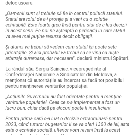
deloc ușoare.
„
Oamenii sunt și trebuie să fie în centrul politicii statului.
Statul are rolul de a-i proteja și a veni cu o soluție
echitabilă. Este foarte greu însă pentru stat de a lua decizii
în acest sens. Pe noi ne așteaptă o perioadă în care statul
va avea mai puține resurse decât obligații
.
Și atunci va trebui să vedem cum statul își poate seta
prioritățile. Și aici probabil va trebui să se vină cu niște
arbitraje dureroase, dar necesare
”, declară ministrul Spătari.
La rândul său, Sergiu Sainciuc, vicepreședinte al
Confederației Naționale a Sindicatelor din Moldova, a
menționat că autoritățile au încercat să facă tot posibilul
pentru menținerea veniturilor populației.
„
Acțiunile Guvernului au fost orientate pentru a menține
veniturile populației. Ceea ce s-a implementat a fost un
lucru bun, chiar dacă pe alocuri poate fi insuficient
.
Pentru prima oară s-a luat o decizie extraordinară pentru
2023, când tuturor bugetarilor li se va oferi 1300 de lei, asta
este o echitate socială, ulterior vom reveni însă la acest