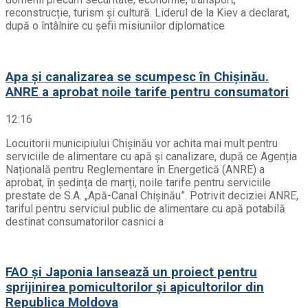
reconstrucție, turism și cultură. Liderul de la Kiev a declarat,
după o întâlnire cu șefii misiunilor diplomatice
Apa și canalizarea se scumpesc în Chișinău.
ANRE a aprobat noile tarife pentru consumatori
12:16
Locuitorii municipiului Chișinău vor achita mai mult pentru
serviciile de alimentare cu apă și canalizare, după ce Agenția
Națională pentru Reglementare în Energetică (ANRE) a
aprobat, în ședința de marți, noile tarife pentru serviciile
prestate de S.A. „Apă-Canal Chișinău”. Potrivit deciziei ANRE,
tariful pentru serviciul public de alimentare cu apă potabilă
destinat consumatorilor casnici a
FAO și Japonia lansează un proiect pentru
sprijinirea pomicultorilor și apicultorilor din
Republica Moldova