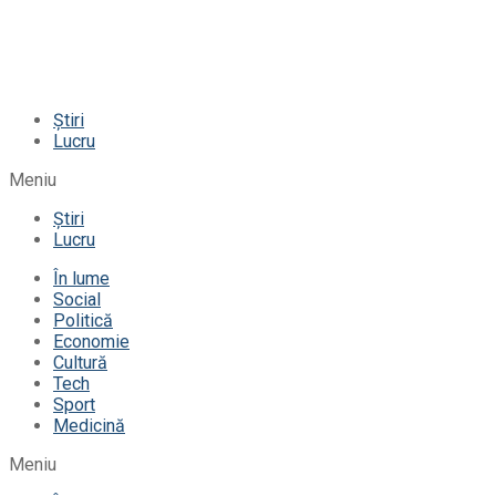
Știri
Lucru
Meniu
Știri
Lucru
În lume
Social
Politică
Economie
Cultură
Tech
Sport
Medicină
Meniu