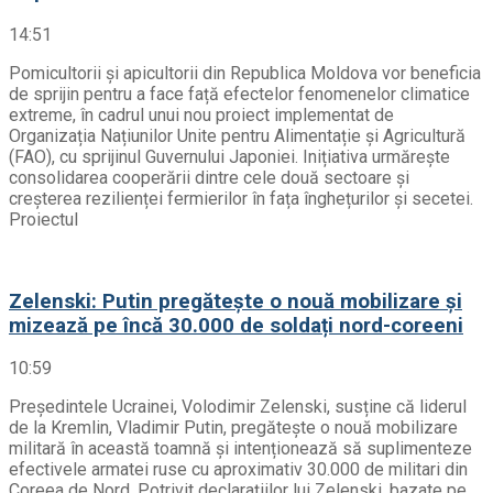
14:51
Pomicultorii și apicultorii din Republica Moldova vor beneficia
de sprijin pentru a face față efectelor fenomenelor climatice
extreme, în cadrul unui nou proiect implementat de
Organizația Națiunilor Unite pentru Alimentație și Agricultură
(FAO), cu sprijinul Guvernului Japoniei. Inițiativa urmărește
consolidarea cooperării dintre cele două sectoare și
creșterea rezilienței fermierilor în fața înghețurilor și secetei.
Proiectul
Zelenski: Putin pregătește o nouă mobilizare și
mizează pe încă 30.000 de soldați nord-coreeni
10:59
Președintele Ucrainei, Volodimir Zelenski, susține că liderul
de la Kremlin, Vladimir Putin, pregătește o nouă mobilizare
militară în această toamnă și intenționează să suplimenteze
efectivele armatei ruse cu aproximativ 30.000 de militari din
Coreea de Nord. Potrivit declarațiilor lui Zelenski, bazate pe