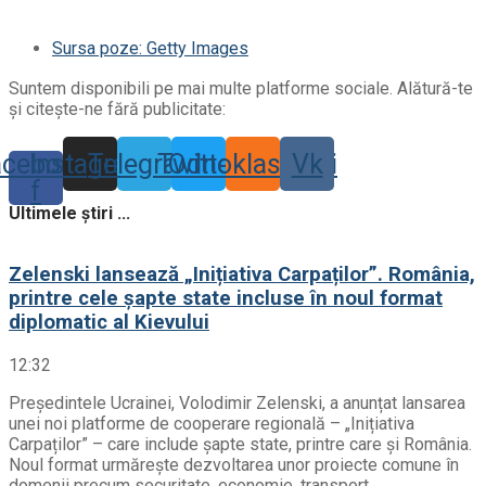
Sursa poze: Getty Images
Suntem disponibili pe mai multe platforme sociale. Alătură-te
și citește-ne fără publicitate:
acebook-
Instagram
Telegram
Twitter
Odnoklassniki
Vk
f
Ultimele știri ...
Zelenski lansează „Inițiativa Carpaților”. România,
printre cele șapte state incluse în noul format
diplomatic al Kievului
12:32
Președintele Ucrainei, Volodimir Zelenski, a anunțat lansarea
unei noi platforme de cooperare regională – „Inițiativa
Carpaților” – care include șapte state, printre care și România.
Noul format urmărește dezvoltarea unor proiecte comune în
domenii precum securitate, economie, transport,