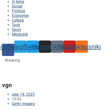
În lume
Social
Politică
Economie
Cultură
Tech
Sport
Medicină
acebook-
Telegram
Twitter
Instagram
Tiktok
Youtube
Odnoklassniki
f
Breaking:
vgn
iulie 14, 2025
10:04
Getty Images