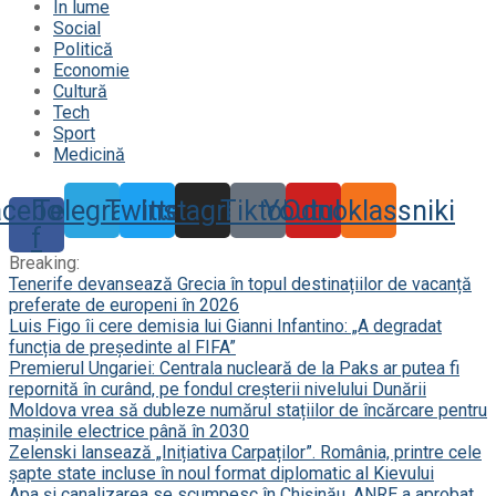
În lume
Social
Politică
Economie
Cultură
Tech
Sport
Medicină
acebook-
Telegram
Twitter
Instagram
Tiktok
Youtube
Odnoklassniki
f
Breaking:
Tenerife devansează Grecia în topul destinațiilor de vacanță
preferate de europeni în 2026
Luis Figo îi cere demisia lui Gianni Infantino: „A degradat
funcția de președinte al FIFA”
Premierul Ungariei: Centrala nucleară de la Paks ar putea fi
repornită în curând, pe fondul creșterii nivelului Dunării
Moldova vrea să dubleze numărul stațiilor de încărcare pentru
mașinile electrice până în 2030
Zelenski lansează „Inițiativa Carpaților”. România, printre cele
șapte state incluse în noul format diplomatic al Kievului
Apa și canalizarea se scumpesc în Chișinău. ANRE a aprobat