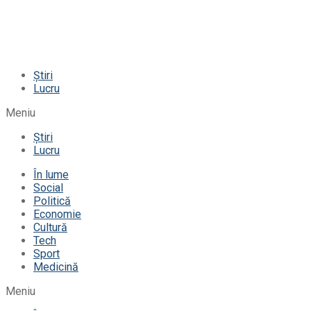
Știri
Lucru
Meniu
Știri
Lucru
În lume
Social
Politică
Economie
Cultură
Tech
Sport
Medicină
Meniu