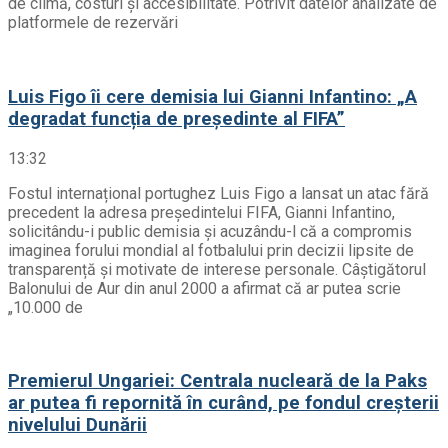
de climă, costuri și accesibilitate. Potrivit datelor analizate de
platformele de rezervări
Luis Figo îi cere demisia lui Gianni Infantino: „A
degradat funcția de președinte al FIFA”
13:32
Fostul internațional portughez Luis Figo a lansat un atac fără
precedent la adresa președintelui FIFA, Gianni Infantino,
solicitându-i public demisia și acuzându-l că a compromis
imaginea forului mondial al fotbalului prin decizii lipsite de
transparență și motivate de interese personale. Câștigătorul
Balonului de Aur din anul 2000 a afirmat că ar putea scrie
„10.000 de
Premierul Ungariei: Centrala nucleară de la Paks
ar putea fi repornită în curând, pe fondul creșterii
nivelului Dunării