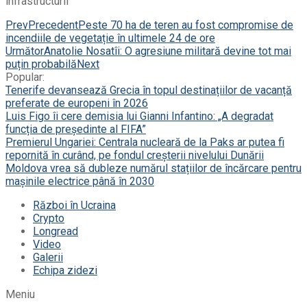
infrastructurii
Prev
Precedent
Peste 70 ha de teren au fost compromise de
incendiile de vegetație în ultimele 24 de ore
Următor
Anatolie Nosatîi: O agresiune militară devine tot mai
puțin probabilă
Next
Popular:
Tenerife devansează Grecia în topul destinațiilor de vacanță
preferate de europeni în 2026
Luis Figo îi cere demisia lui Gianni Infantino: „A degradat
funcția de președinte al FIFA”
Premierul Ungariei: Centrala nucleară de la Paks ar putea fi
repornită în curând, pe fondul creșterii nivelului Dunării
Moldova vrea să dubleze numărul stațiilor de încărcare pentru
mașinile electrice până în 2030
Război în Ucraina
Crypto
Longread
Video
Galerii
Echipa zidezi
Meniu