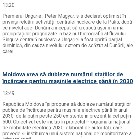
13:20
Premierul Ungariei, Peter Magyar, s-a declarat optimist în
privința reluării activității centralei nucleare de la Paks, după
ce nivelul apei Dunării a început să crească ușor în urma
precipitațiilor prognozate în bazinul hidrografic al fluviului.
Singura centrală nucleară a Ungariei a fost oprită parțial
duminică, din cauza nivelului extrem de scăzut al Dunării, ale
cărei
Moldova vrea să dubleze numărul stațiilor de
încărcare pentru mașinile electrice până în 2030
12:49
Republica Moldova își propune să dubleze numărul stațiilor
publice de încărcare pentru mașinile electrice până în anul
2030, de la puțin peste 250 existente în prezent la cel puțin
500. Obiectivul este inclus în proiectul Programului național
de mobilitate electrică 2030, elaborat de autorități, care
prevede și instituirea unui sistem național de monitorizare a