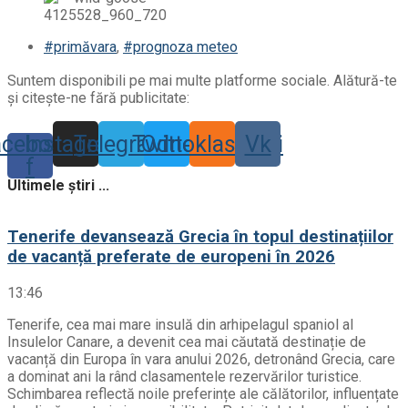
#primăvara
,
#prognoza meteo
Suntem disponibili pe mai multe platforme sociale. Alătură-te
și citește-ne fără publicitate:
acebook-
Instagram
Telegram
Twitter
Odnoklassniki
Vk
f
Ultimele știri ...
Tenerife devansează Grecia în topul destinațiilor
de vacanță preferate de europeni în 2026
13:46
Tenerife, cea mai mare insulă din arhipelagul spaniol al
Insulelor Canare, a devenit cea mai căutată destinație de
vacanță din Europa în vara anului 2026, detronând Grecia, care
a dominat ani la rând clasamentele rezervărilor turistice.
Schimbarea reflectă noile preferințe ale călătorilor, influențate