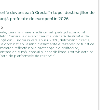
erife devansează Grecia în topul destinațiilor de
anță preferate de europeni în 2026
46
rife, cea mai mare insulă din arhipelagul spaniol al
lelor Canare, a devenit cea mai căutată destinație de
nță din Europa în vara anului 2026, detronând Grecia,
 a dominat ani la rând clasamentele rezervărilor turistice.
mbarea reflectă noile preferințe ale călătorilor,
uențate de climă, costuri și accesibilitate. Potrivit datelor
izate de platformele de rezervări