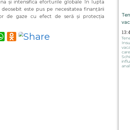
 și intensifica eforturile globale în lupta
t deosebit este pus pe necesitatea finanțării
Ten
lor de gaze cu efect de seră și protecția
vac
13:
m
tter
iber
WhatsApp
Odnoklassniki
Tene
Insu
vaca
care
Schi
infl
anal