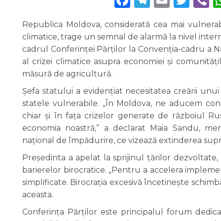
Republica Moldova, considerată cea mai vulnerabi
climatice, trage un semnal de alarmă la nivel inter
cadrul Conferinței Părților la Convenția-cadru a 
al crizei climatice asupra economiei și comunităț
măsură de agricultură.
Șefa statului a evidențiat necesitatea creării unui
statele vulnerabile. „În Moldova, ne aducem cont
chiar și în fața crizelor generate de războiul Rus
economia noastră,” a declarat Maia Sandu, m
național de împădurire, ce vizează extinderea sup
Președinta a apelat la sprijinul țărilor dezvoltate,
barierelor birocratice. „Pentru a accelera impleme
simplificate. Birocrația excesivă încetinește schi
aceasta.
Conferința Părților este principalul forum dedica