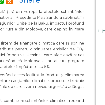
lă țară din Europa la efectele schimbărilor
național. Președinta Maia Sandu a subliniat, în
Națiunilor Unite de la Baku, impactul profund
ilor rurale din Moldova, care depind în mare
Ult
 sistem de finanțare climatică care să sprijine
ribuția pentru diminuarea emisiilor de CO₂,
iei împotriva Ucrainei, care afectează serios
enționând că Moldova a lansat un program
rafețelor împădurite cu 5%.
 cerând acces facilitat la fonduri și eliminarea
ntarea acțiunilor climatice, procesele trebuie
mbările de care avem nevoie urgent,” a adăugat
t combaterii schimbărilor climatice, reunind