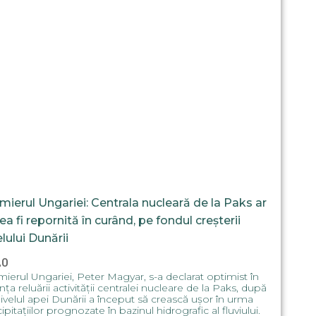
mierul Ungariei: Centrala nucleară de la Paks ar
ea fi repornită în curând, pe fondul creșterii
elului Dunării
20
ierul Ungariei, Peter Magyar, s-a declarat optimist în
ința reluării activității centralei nucleare de la Paks, după
ivelul apei Dunării a început să crească ușor în urma
ipitațiilor prognozate în bazinul hidrografic al fluviului.