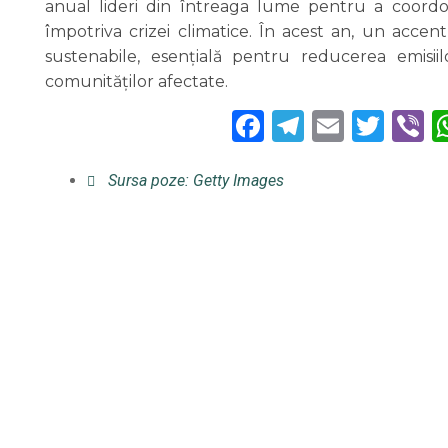
anual lideri din întreaga lume pentru a coordona
împotriva crizei climatice. În acest an, un accen
sustenabile, esențială pentru reducerea emisii
comunităților afectate.
Facebook
Telegra
Email
Twi
V
Sursa poze: Getty Images