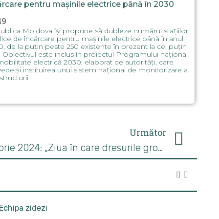
ărcare pentru mașinile electrice până în 2030
49
blica Moldova își propune să dubleze numărul stațiilor
ice de încărcare pentru mașinile electrice până în anul
, de la puțin peste 250 existente în prezent la cel puțin
 Obiectivul este inclus în proiectul Programului național
obilitate electrică 2030, elaborat de autorități, care
ede și instituirea unui sistem național de monitorizare a
structurii
Următor
Buletin meteo 13 noiembrie 2024: „Ziua în care dresurile groase au devenit obligatorii”
Echipa zidezi