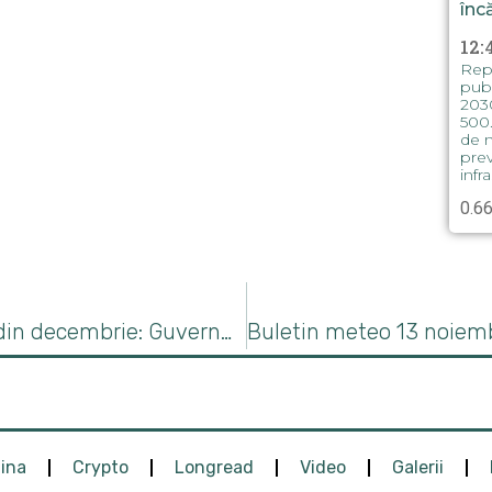
înc
12:
Repu
publ
2030
500.
de m
prev
infra
Telefoanele mobile, interzise în școli din decembrie: Guvernul pregătește aprobarea noilor reglementări
aina
Crypto
Longread
Video
Galerii