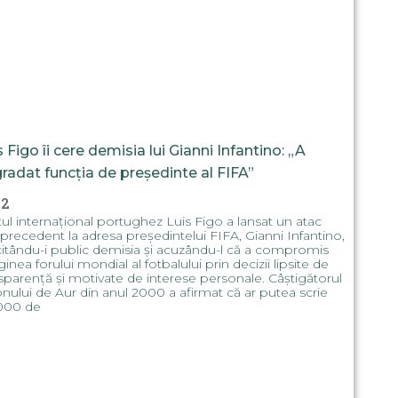
s Figo îi cere demisia lui Gianni Infantino: „A
radat funcția de președinte al FIFA”
32
ul internațional portughez Luis Figo a lansat un atac
 precedent la adresa președintelui FIFA, Gianni Infantino,
citându-i public demisia și acuzându-l că a compromis
inea forului mondial al fotbalului prin decizii lipsite de
sparență și motivate de interese personale. Câștigătorul
nului de Aur din anul 2000 a afirmat că ar putea scrie
.000 de