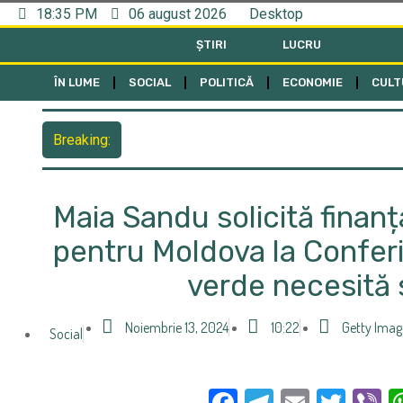
18:35 PM
06 august 2026
Desktop
ȘTIRI
LUCRU
ÎN LUME
SOCIAL
POLITICĂ
ECONOMIE
CULT
Breaking:
Maia Sandu solicită finanț
pentru Moldova la Conferi
verde necesită s
Noiembrie 13, 2024
10:22
Getty Imag
Social
Facebook
Telegra
Email
Twi
V