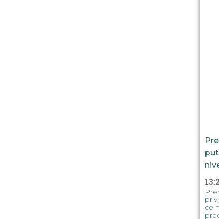
Pre
put
niv
13:
Prem
priv
ce n
prec