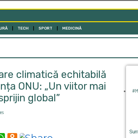
URĂ
TECH
SPORT
MEDICINĂ
are climatică echitabilă
nța ONU: „Un viitor mai
#M
prijin global”
es
Sun
m
tter
iber
WhatsApp
Odnoklassniki