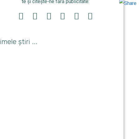
Odnoklas
te și citește-ne fără publicitate:
imele știri ...