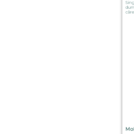
Sing
dumi
căre
Mol