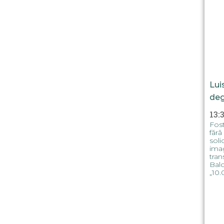
Lui
deg
13:
Fost
fără
soli
imag
tran
Balo
„10