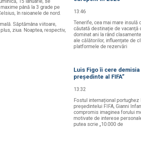
uminică, 15 ianuarie, se
ca maxime până la 3 grade pe
13:46
lsius, în raioanele de nord.
Tenerife, cea mai mare insulă d
ormală. Săptămâna viitoare,
căutată destinație de vacanță d
plus, ziua. Noaptea, respectiv,
dominat ani la rând clasamentel
ale călătorilor, influențate de c
platformele de rezervări
Luis Figo îi cere demisia
președinte al FIFA”
13:32
Fostul internațional portughez 
președintelui FIFA, Gianni Infa
compromis imaginea forului mond
motivate de interese personale.
putea scrie „10.000 de