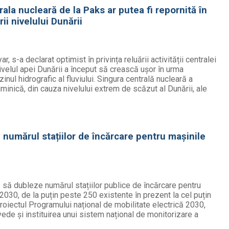
ala nucleară de la Paks ar putea fi repornită în
ii nivelului Dunării
, s-a declarat optimist în privința reluării activității centralei
ivelul apei Dunării a început să crească ușor în urma
zinul hidrografic al fluviului. Singura centrală nucleară a
uminică, din cauza nivelului extrem de scăzut al Dunării, ale
numărul stațiilor de încărcare pentru mașinile
să dubleze numărul stațiilor publice de încărcare pentru
 2030, de la puțin peste 250 existente în prezent la cel puțin
proiectul Programului național de mobilitate electrică 2030,
evede și instituirea unui sistem național de monitorizare a