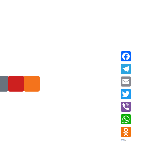
Faceboo
Telegra
Email
Twitter
Viber
WhatsAp