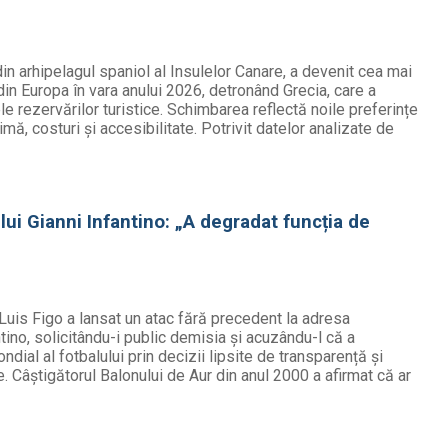
in arhipelagul spaniol al Insulelor Canare, a devenit cea mai
in Europa în vara anului 2026, detronând Grecia, care a
e rezervărilor turistice. Schimbarea reflectă noile preferințe
limă, costuri și accesibilitate. Potrivit datelor analizate de
 lui Gianni Infantino: „A degradat funcția de
Luis Figo a lansat un atac fără precedent la adresa
ntino, solicitându-i public demisia și acuzându-l că a
ial al fotbalului prin decizii lipsite de transparență și
 Câștigătorul Balonului de Aur din anul 2000 a afirmat că ar