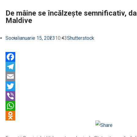
De mâine se încălzește semnificativ, d
Maldive
Social
ianuarie 15, 2023
10:43
Shutterstock
Facebook
Telegram
Email
Twitter
Viber
WhatsApp
Odnoklassniki