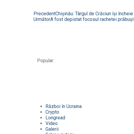
Precedent
Chișinău: Târgul de Crăciun își încheie
Următor
A fost depistat focosul rachetei prăbușite
Popular:
Război în Ucraina
Crypto
Longread
Video
Galerii