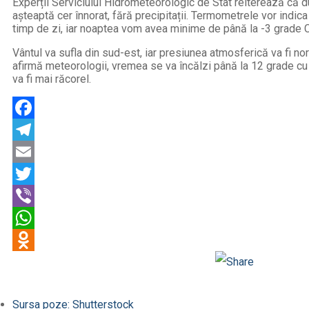
Experții Serviciului Hidrometeorologic de Stat reiterează că d
așteaptă cer înnorat, fără precipitații. Termometrele vor indi
timp de zi, iar noaptea vom avea minime de până la -3 grade Ce
Vântul va sufla din sud-est, iar presiunea atmosferică va fi n
afirmă meteorologii, vremea se va încălzi până la 12 grade cu 
va fi mai răcorel.
Facebook
Telegram
Email
Twitter
Viber
WhatsApp
Odnoklassniki
Sursa poze: Shutterstock