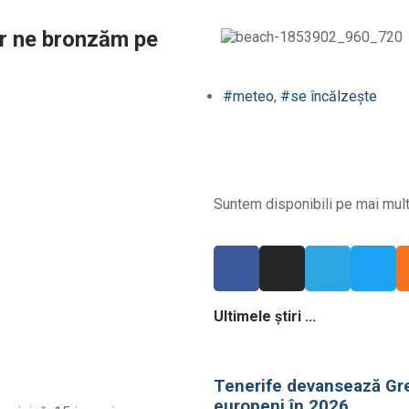
ar ne bronzăm pe
#meteo
,
#se încălzește
Suntem disponibili pe mai multe
Ultimele știri ...
Tenerife devansează Grec
europeni în 2026