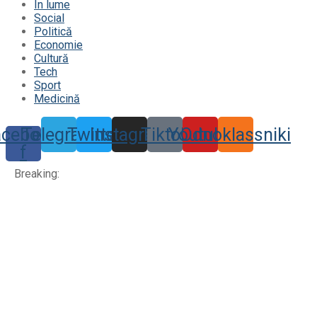
În lume
Social
Politică
Economie
Cultură
Tech
Sport
Medicină
acebook-
Telegram
Twitter
Instagram
Tiktok
Youtube
Odnoklassniki
f
Breaking: