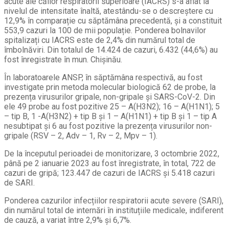
acute ale căilor respiratorii superioare (IACRS) s-a aflat la
nivelul de intensitate înaltă, atestându-se o descreștere cu
12,9% în comparație cu săptămâna precedentă, și a constituit
553,9 cazuri la 100 de mii populație. Ponderea bolnavilor
spitalizați cu IACRS este de 2,4% din numărul total de
îmbolnăviri. Din totalul de 14.424 de cazuri, 6.432 (44,6%) au
fost înregistrate în mun. Chișinău.
În laboratoarele ANSP, în săptămâna respectivă, au fost
investigate prin metoda molecular biologică 62 de probe, la
prezența virusurilor gripale, non-gripale și SARS-CoV-2. Din
ele 49 probe au fost pozitive 25 – A(H3N2); 16 – A(H1N1); 5
– tip B, 1 -A(H3N2) + tip B și 1 – A(H1N1) + tip B și 1 – tip A
nesubtipat și 6 au fost pozitive la prezența virusurilor non-
gripale (RSV – 2, Adv – 1, Rv – 2, Mpv – 1).
De la începutul perioadei de monitorizare, 3 octombrie 2022,
până pe 2 ianuarie 2023 au fost înregistrate, în total, 722 de
cazuri de gripă; 123.447 de cazuri de IACRS și 5.418 cazuri
de SARI.
Ponderea cazurilor infecțiilor respiratorii acute severe (SARI),
din numărul total de internări în instituțiile medicale, indiferent
de cauză, a variat între 2,9% și 6,7%.