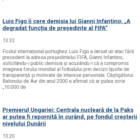
Luis Figo îi cere demisia lui Gianni Infantino: „A
degradat funcția de președinte al FIFA”
13:32
Fostul internațional portughez Luis Figo a lansat un atac fără
precedent la adresa președintelui FIFA, Gianni Infantino,
solicitându-i public demisia și acuzându-l că a compromis
imaginea forului mondial al fotbalului prin decizii lipsite de
transparență și motivate de interese personale. Câștigătorul
Balonului de Aur din anul 2000 a afirmat că ar putea scrie
„10.000 de
Premierul Ungariei: Centrala nucleară de la Paks
ar putea fi repornită în curând, pe fondul creșterii
nivelului Dunării
13:20