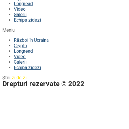
Longread
Video
Galerii
Echipa zidezi
Meniu
Război în Ucraina
Crypto
Longread
Video
Galerii
Echipa zidezi
Știri
zi de zi
.
Drepturi rezervate © 2022