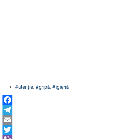
#atenție
,
#gripă
,
#igienă
Facebook
Telegram
Email