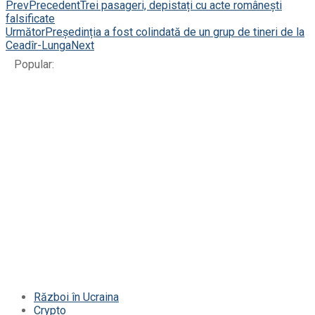
Prev
Precedent
Trei pasageri, depistați cu acte românești
falsificate
Următor
Președinția a fost colindată de un grup de tineri de la
Ceadîr-Lunga
Next
Popular:
Război în Ucraina
Crypto