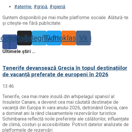
#atenție
,
#gripă
,
#igienă
Suntem disponibili pe mai multe platforme sociale. Alătură-te
și citește-ne fără publicitate:
acebook-
Instagram
Telegram
Twitter
Odnoklassniki
Vk
f
Ultimele știri ...
Tenerife devansează Grecia în topul destinațiilor
de vacanță preferate de europeni în 2026
13:46
Tenerife, cea mai mare insulă din arhipelagul spaniol al
Insulelor Canare, a devenit cea mai căutată destinație de
vacanță din Europa în vara anului 2026, detronând Grecia, care
a dominat ani la rând clasamentele rezervărilor turistice.
Schimbarea reflectă noile preferințe ale călătorilor, influențate
de climă, costuri și accesibilitate. Potrivit datelor analizate de
platformele de rezervări