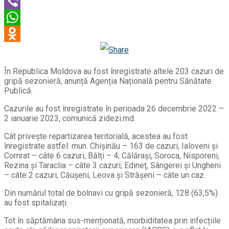
Twitter
Viber
WhatsApp
Odnoklassniki
În Republica Moldova au fost înregistrate altele 203 cazuri de
gripă sezonieră, anunță Agenția Națională pentru Sănătate
Publică.
Cazurile au fost înregistrate în perioada 26 decembrie 2022 –
2 ianuarie 2023, comunică zidezi.md.
Cât privește repartizarea teritorială, acestea au fost
înregistrate astfel: mun. Chișinău – 163 de cazuri, Ialoveni și
Comrat – câte 6 cazuri; Bălți – 4; Călărași, Soroca, Nisporeni,
Rezina și Taraclia – câte 3 cazuri; Edineț, Sângerei și Ungheni
– câte 2 cazuri; Căușeni, Leova și Strășeni – câte un caz.
Din numărul total de bolnavi cu gripă sezonieră, 128 (63,5%)
au fost spitalizați.
Tot în săptămâna sus-menționată, morbiditatea prin infecțiile