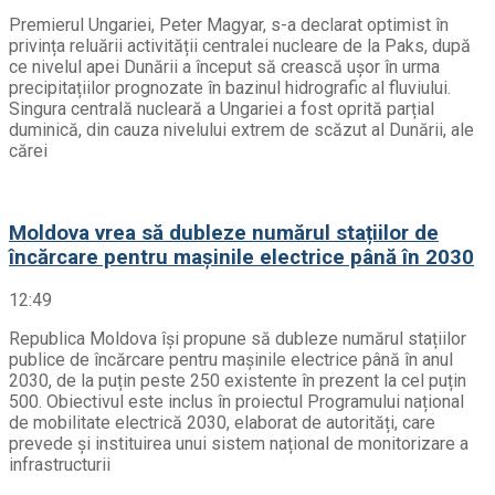
Premierul Ungariei, Peter Magyar, s-a declarat optimist în
privința reluării activității centralei nucleare de la Paks, după
ce nivelul apei Dunării a început să crească ușor în urma
precipitațiilor prognozate în bazinul hidrografic al fluviului.
Singura centrală nucleară a Ungariei a fost oprită parțial
duminică, din cauza nivelului extrem de scăzut al Dunării, ale
cărei
Moldova vrea să dubleze numărul stațiilor de
încărcare pentru mașinile electrice până în 2030
12:49
Republica Moldova își propune să dubleze numărul stațiilor
publice de încărcare pentru mașinile electrice până în anul
2030, de la puțin peste 250 existente în prezent la cel puțin
500. Obiectivul este inclus în proiectul Programului național
de mobilitate electrică 2030, elaborat de autorități, care
prevede și instituirea unui sistem național de monitorizare a
infrastructurii