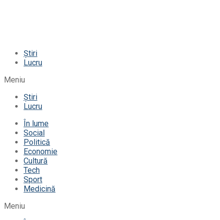
Știri
Lucru
Meniu
Știri
Lucru
În lume
Social
Politică
Economie
Cultură
Tech
Sport
Medicină
Meniu