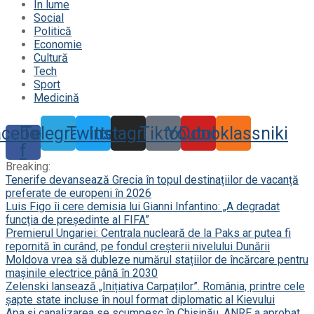
În lume
Social
Politică
Economie
Cultură
Tech
Sport
Medicină
acebook-
Telegram
Twitter
Instagram
Tiktok
Youtube
Odnoklassniki
f
Breaking:
Tenerife devansează Grecia în topul destinațiilor de vacanță
preferate de europeni în 2026
Luis Figo îi cere demisia lui Gianni Infantino: „A degradat
funcția de președinte al FIFA”
Premierul Ungariei: Centrala nucleară de la Paks ar putea fi
repornită în curând, pe fondul creșterii nivelului Dunării
Moldova vrea să dubleze numărul stațiilor de încărcare pentru
mașinile electrice până în 2030
Zelenski lansează „Inițiativa Carpaților”. România, printre cele
șapte state incluse în noul format diplomatic al Kievului
Apa și canalizarea se scumpesc în Chișinău. ANRE a aprobat