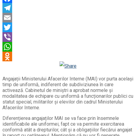
Facebook
Telegram
Email
Twitter
Viber
WhatsApp
Odnoklassniki
Angajații Ministerului Afacerilor Interne (MAI) vor purta același
timp de uniformă, indiferent de subdiviziunea în care
activează. Cabinetul de miniștri a aprobat normele și
modalitatea de echipare cu uniformă a funcționarilor publici cu
statut special, militarilor și elevilor din cadrul Ministerului
Afacerilor Interne.
Diferențierea angajaților MAI se va face prin însemnele
identificabile ale uniformei, fapt ce va permite exercitarea
conformă atât a drepturilor, cât și a obligațiilor fiecărui angajat
în raport cu cetățeanul. Menționăm că nu vor fi generate