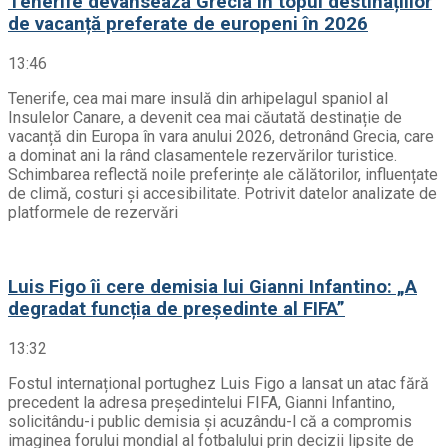
Tenerife devansează Grecia în topul destinațiilor
de vacanță preferate de europeni în 2026
13:46
Tenerife, cea mai mare insulă din arhipelagul spaniol al
Insulelor Canare, a devenit cea mai căutată destinație de
vacanță din Europa în vara anului 2026, detronând Grecia, care
a dominat ani la rând clasamentele rezervărilor turistice.
Schimbarea reflectă noile preferințe ale călătorilor, influențate
de climă, costuri și accesibilitate. Potrivit datelor analizate de
platformele de rezervări
Luis Figo îi cere demisia lui Gianni Infantino: „A
degradat funcția de președinte al FIFA”
13:32
Fostul internațional portughez Luis Figo a lansat un atac fără
precedent la adresa președintelui FIFA, Gianni Infantino,
solicitându-i public demisia și acuzându-l că a compromis
imaginea forului mondial al fotbalului prin decizii lipsite de