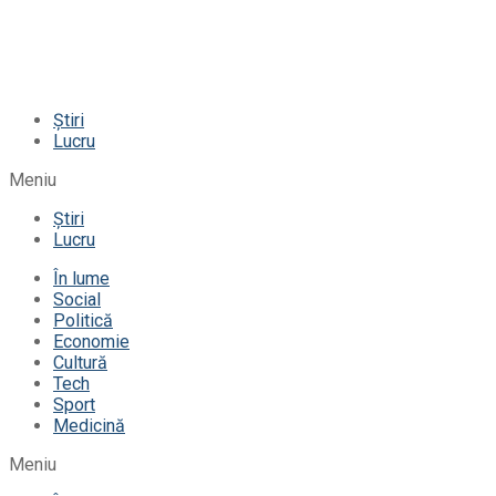
Știri
Lucru
Meniu
Știri
Lucru
În lume
Social
Politică
Economie
Cultură
Tech
Sport
Medicină
Meniu