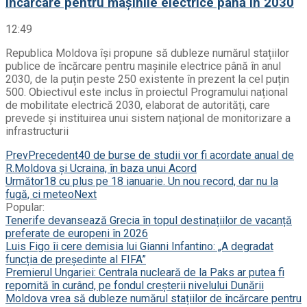
încărcare pentru mașinile electrice până în 2030
12:49
Republica Moldova își propune să dubleze numărul stațiilor
publice de încărcare pentru mașinile electrice până în anul
2030, de la puțin peste 250 existente în prezent la cel puțin
500. Obiectivul este inclus în proiectul Programului național
de mobilitate electrică 2030, elaborat de autorități, care
prevede și instituirea unui sistem național de monitorizare a
infrastructurii
Prev
Precedent
40 de burse de studii vor fi acordate anual de
R.Moldova și Ucraina, în baza unui Acord
Următor
18 cu plus pe 18 ianuarie. Un nou record, dar nu la
fugă, ci meteo
Next
Popular:
Tenerife devansează Grecia în topul destinațiilor de vacanță
preferate de europeni în 2026
Luis Figo îi cere demisia lui Gianni Infantino: „A degradat
funcția de președinte al FIFA”
Premierul Ungariei: Centrala nucleară de la Paks ar putea fi
repornită în curând, pe fondul creșterii nivelului Dunării
Moldova vrea să dubleze numărul stațiilor de încărcare pentru