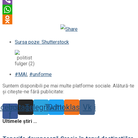
Viber
WhatsApp
Odnoklassniki
Sursa poze: Shutterstock
#MAI
,
#uniforme
Suntem disponibili pe mai multe platforme sociale. Alătură-te
și citește-ne fără publicitate:
acebook-
Instagram
Telegram
Twitter
Odnoklassniki
Vk
f
Ultimele știri ...