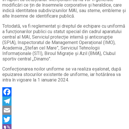
modificări ce țin de însemnele corporative și heraldice, care
indică identitatea subdiviziunilor MAI, sau steme, embleme şi
alte însemne de identificare publică.
Totodată, va fi reglementat și dreptul de echipare cu uniformă
a funcționarilor publici cu statut special din cadrul aparatului
central al MAI, Serviciul protecție internă și anticorupție
(SPIA), Inspectoratul de Management Operațional (IMO),
Academia „Ștefan cel Mare”, Serviciul Tehnologii
Informaționale (STI), Biroul Migrație și Azil (BMA), Clubul
sportiv central „Dinamo”.
Confecționarea noilor uniforme se va realiza eșalonat, după
epuizarea stocurilor existente de uniforme, iar hotărârea va
intra în vigoare la 1 ianuarie 2024.
Facebook
Telegram
Email
Twitter