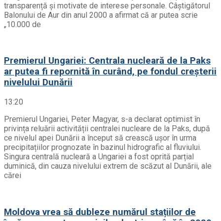
transparență și motivate de interese personale. Câștigătorul
Balonului de Aur din anul 2000 a afirmat că ar putea scrie
„10.000 de
Premierul Ungariei: Centrala nucleară de la Paks
ar putea fi repornită în curând, pe fondul creșterii
nivelului Dunării
13:20
Premierul Ungariei, Peter Magyar, s-a declarat optimist în
privința reluării activității centralei nucleare de la Paks, după
ce nivelul apei Dunării a început să crească ușor în urma
precipitațiilor prognozate în bazinul hidrografic al fluviului.
Singura centrală nucleară a Ungariei a fost oprită parțial
duminică, din cauza nivelului extrem de scăzut al Dunării, ale
cărei
Moldova vrea să dubleze numărul stațiilor de