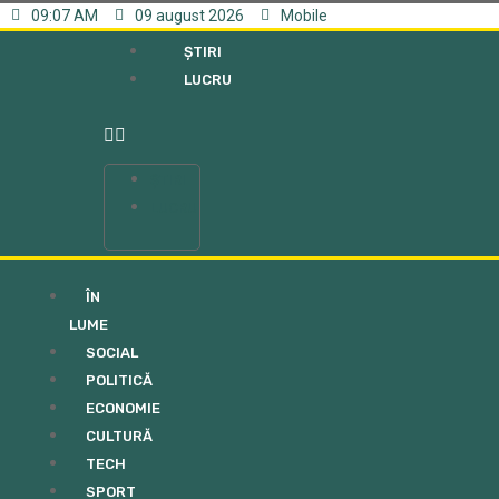
09:07 AM
09 august 2026
Mobile
ȘTIRI
LUCRU
ȘTIRI
LUCRU
ÎN
LUME
SOCIAL
POLITICĂ
ECONOMIE
CULTURĂ
TECH
SPORT