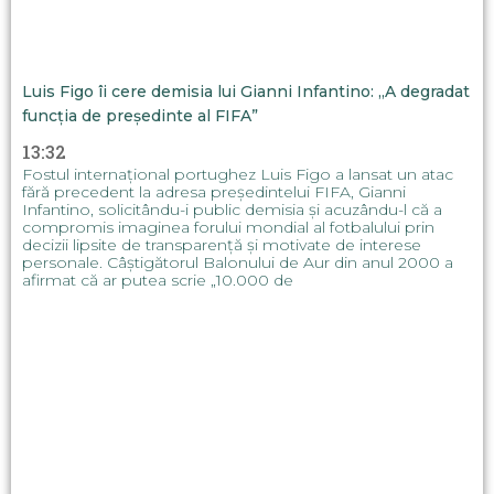
Luis Figo îi cere demisia lui Gianni Infantino: „A degradat
funcția de președinte al FIFA”
13:32
Fostul internațional portughez Luis Figo a lansat un atac
fără precedent la adresa președintelui FIFA, Gianni
Infantino, solicitându-i public demisia și acuzându-l că a
compromis imaginea forului mondial al fotbalului prin
decizii lipsite de transparență și motivate de interese
personale. Câștigătorul Balonului de Aur din anul 2000 a
afirmat că ar putea scrie „10.000 de