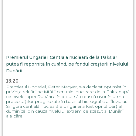
Premierul Ungariei: Centrala nucleară de la Paks ar
putea fi repornită în curând, pe fondul creșterii nivelului
Dunării
13:20
Premierul Ungariei, Peter Magyar, s-a declarat optimist în
privința reluării activității centralei nucleare de la Paks, după
ce nivelul apei Dunării a început să crească ușor în urma
precipitațiilor prognozate în bazinul hidrografic al fluviului.
Singura centrală nucleară a Ungariei a fost oprită parțial
duminică, din cauza nivelului extrem de scăzut al Dunării,
ale cărei