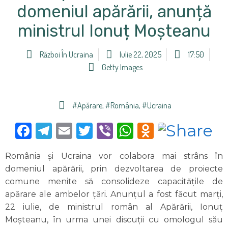
domeniul apărării, anunță
ministrul Ionuț Moșteanu
Război În Ucraina
Iulie 22, 2025
17:50
Getty Images
#apărare
,
#România
,
#Ucraina
Facebook
Telegram
Email
Twitter
Viber
WhatsApp
Odnoklas
România și Ucraina vor colabora mai strâns în
domeniul apărării, prin dezvoltarea de proiecte
comune menite să consolideze capacitățile de
apărare ale ambelor țări. Anunțul a fost făcut marți,
22 iulie, de ministrul român al Apărării, Ionuț
Moșteanu, în urma unei discuții cu omologul său