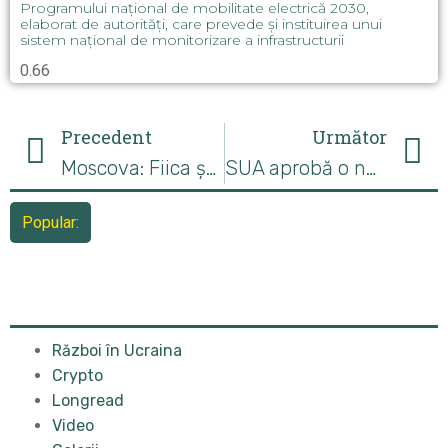
Programului național de mobilitate electrică 2030,
elaborat de autorități, care prevede și instituirea unui
sistem național de monitorizare a infrastructurii
Precedent
Următor
Moscova: Fiica șefului Sberbank a renunțat la steagul Rusiei
SUA aprobă o nouă vânzare de armament către Ucraina, în valoare de 322 de milioane de dolari
Popular:
Război în Ucraina
Crypto
Longread
Video