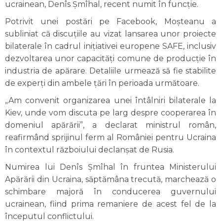
ucrainean, Denîs Șmîhal, recent numit în funcție.
Potrivit unei postări pe Facebook, Moșteanu a
subliniat că discuțiile au vizat lansarea unor proiecte
bilaterale în cadrul inițiativei europene SAFE, inclusiv
dezvoltarea unor capacități comune de producție în
industria de apărare. Detaliile urmează să fie stabilite
de experți din ambele țări în perioada următoare.
„Am convenit organizarea unei întâlniri bilaterale la
Kiev, unde vom discuta pe larg despre cooperarea în
domeniul apărării”, a declarat ministrul român,
reafirmând sprijinul ferm al României pentru Ucraina
în contextul războiului declanșat de Rusia.
Numirea lui Denîs Șmîhal în fruntea Ministerului
Apărării din Ucraina, săptămâna trecută, marchează o
schimbare majoră în conducerea guvernului
ucrainean, fiind prima remaniere de acest fel de la
începutul conflictului.