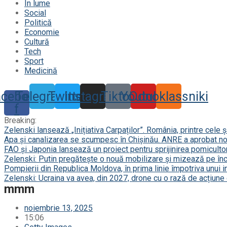
În lume
Social
Politică
Economie
Cultură
Tech
Sport
Medicină
acebook-
Telegram
Twitter
Instagram
Tiktok
Youtube
Odnoklassniki
f
Breaking:
Zelenski lansează „Inițiativa Carpaților”. România, printre cele 
Apa și canalizarea se scumpesc în Chișinău. ANRE a aprobat noi
FAO și Japonia lansează un proiect pentru sprijinirea pomicultor
Zelenski: Putin pregătește o nouă mobilizare și mizează pe în
Pompierii din Republica Moldova, în prima linie împotriva unui 
Zelenski: Ucraina va avea, din 2027, drone cu o rază de acțiun
mmm
noiembrie 13, 2025
15:06