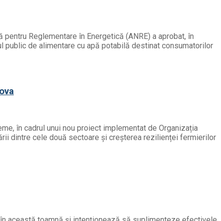
ală pentru Reglementare în Energetică (ANRE) a aprobat, în
ciul public de alimentare cu apă potabilă destinat consumatorilor
dova
reme, în cadrul unui nou proiect implementat de Organizația
rii dintre cele două sectoare și creșterea rezilienței fermierilor
ră în această toamnă și intenționează să suplimenteze efectivele