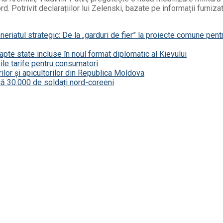
 Potrivit declarațiilor lui Zelenski, bazate pe informații furnizat
riatul strategic: De la „garduri de fier” la proiecte comune pent
șapte state incluse în noul format diplomatic al Kievului
le tarife pentru consumatori
ilor și apicultorilor din Republica Moldova
că 30.000 de soldați nord-coreeni