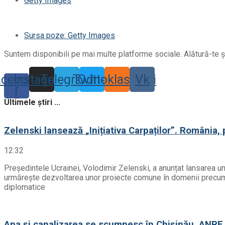
Getty Images
Sursa poze: Getty Images
Suntem disponibili pe mai multe platforme sociale. Alătură-te și
acebook-
Instagram
Telegram
Twitter
Odnoklassniki
Vk
f
Ultimele știri ...
Zelenski lansează „Inițiativa Carpaților”. România, 
12:32
Președintele Ucrainei, Volodimir Zelenski, a anunțat lansarea un
urmărește dezvoltarea unor proiecte comune în domenii precum sec
diplomatice
Apa și canalizarea se scumpesc în Chișinău. ANRE 