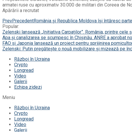
armatei ruse cu aproximativ 30.000 de militari din Coreea de Nord.
Apărării a recrutat
Prev
Precedent
România și Republica Moldova își întăresc partene
Popular:
Zelenski lansează „Inițiativa Carpaților”. România, printre cele 
Apa și canalizarea se scumpesc în Chișinău. ANRE a aprobat noi
FAO și Japonia lansează un proiect pentru sprijinirea pomicultor
Zelenski: Putin pregătește o nouă mobilizare și mizează pe în
Război în Ucraina
Crypto
Longread
Video
Galerii
Echipa zidezi
Meniu
Război în Ucraina
Crypto
Longread
Video
Galerii