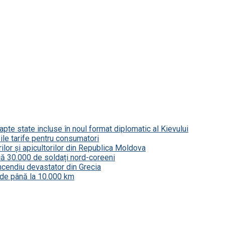
șapte state incluse în noul format diplomatic al Kievului
le tarife pentru consumatori
ilor și apicultorilor din Republica Moldova
că 30.000 de soldați nord-coreeni
incendiu devastator din Grecia
e de până la 10.000 km