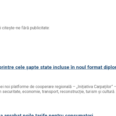
 citește-ne fără publicitate:
printre cele șapte state incluse în noul format diplo
ei noi platforme de cooperare regională – „Inițiativa Carpaților” 
uritate, economie, transport, reconstrucție, turism și cultură. Li
a aprobat noile tarife pentru consumatori