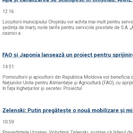
12:16
Locuitorii municipiului Chișinău vor achita mai mult pentru serv
ședința de marți, noile tarife pentru serviciile prestate de S.A.
casnici a
FAO și Japonia lansează un proiect pentru sprijinir
14:51
Pomicultorii și apicultorii din Republica Moldova vor beneficia 
Națiunilor Unite pentru Alimentație și Agricultură (FAO), cu sprij
în fața înghețurilor și secetei. Proiectul
Zelenski: Putin pregătește o nouă mobilizare și m
10:59
Președintele Ucrainei, Volodimir Zelenski, susține că liderul d