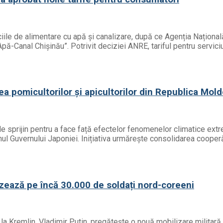
iciile de alimentare cu apă și canalizare, după ce Agenția Națion
 „Apă-Canal Chișinău”. Potrivit deciziei ANRE, tariful pentru servi
ea pomicultorilor și apicultorilor din Republica Mol
de sprijin pentru a face față efectelor fenomenelor climatice ext
inul Guvernului Japoniei. Inițiativa urmărește consolidarea cooperă
izează pe încă 30.000 de soldați nord-coreeni
e la Kremlin, Vladimir Putin, pregătește o nouă mobilizare milita