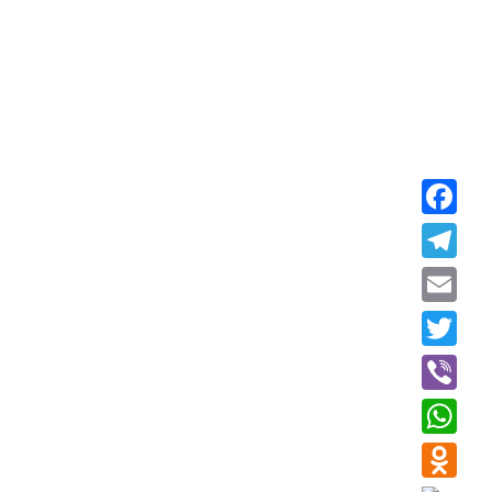
Faceboo
Telegra
Email
Twitter
Viber
WhatsAp