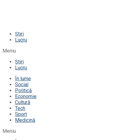
Știri
Lucru
Meniu
Știri
Lucru
În lume
Social
Politică
Economie
Cultură
Tech
Sport
Medicină
Meniu