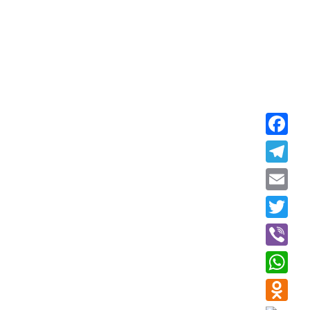
Faceboo
Telegra
Email
Twitter
Viber
WhatsAp