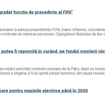
egradat funcția de președinte al FIFA”
precedent la adresa președintelui FIFA, Gianni Infantino, solicitâ
ă și motivate de interese personale. Câștigătorul Balonului de Aur 
putea fi repornită în curând, pe fondul creșterii niv
a reluării activității centralei nucleare de la Paks, după ce nivelu
ucleară a Ungariei a fost oprită parțial duminică, din cauza nivelul
care pentru mașinile electrice până în 2030