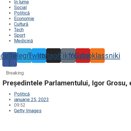
În lume
Social
Politică
Economie
Cultură
Tech
Sport
Medicină
acebook-
Telegram
Twitter
Instagram
Tiktok
Youtube
Odnoklassniki
f
Breaking:
Președintele Parlamentului, Igor Grosu, e
Politică
ianuarie 25, 2023
09:52
Getty Images