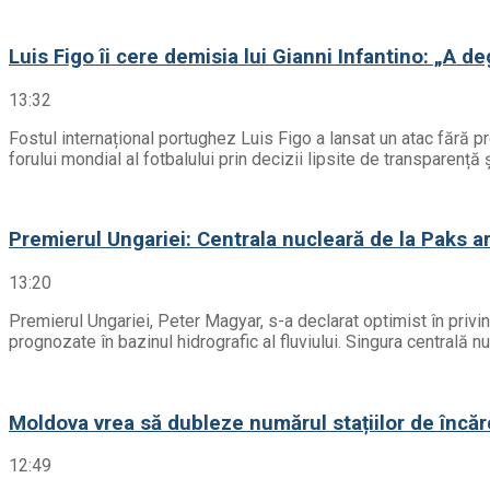
Luis Figo îi cere demisia lui Gianni Infantino: „A d
13:32
Fostul internațional portughez Luis Figo a lansat un atac fără 
forului mondial al fotbalului prin decizii lipsite de transparenț
Premierul Ungariei: Centrala nucleară de la Paks ar 
13:20
Premierul Ungariei, Peter Magyar, s-a declarat optimist în privinț
prognozate în bazinul hidrografic al fluviului. Singura centrală n
Moldova vrea să dubleze numărul stațiilor de încăr
12:49