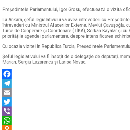
Președintele Parlamentului, Igor Grosu, efectuează o vizită ofici
La Ankara, șeful legislativului va avea întrevederi cu Președint
întrevederi cu Ministrul Afacerilor Externe, Mevlüt Çavușoğlu, 
Turce de Cooperare și Coordonare (TİKA), Serkan Kayalar și cu Pr
prioritățile agendei parlamentare, despre intensificarea schimbu
Cu ocazia vizitei în Republica Turcia, Președintele Parlamentului
Șeful legislativului va fi însoțit de o delegație de deputați, m
Marian, Sergiu Lazarencu și Larisa Novac.