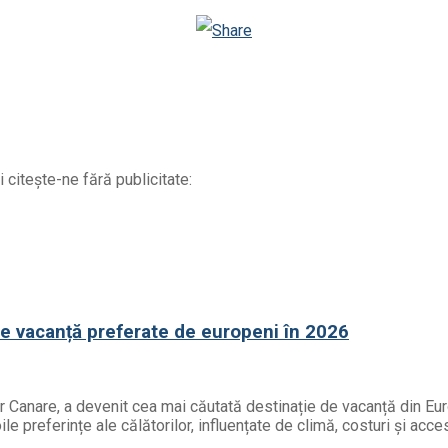
Odnoklassniki
 citește-ne fără publicitate:
de vacanță preferate de europeni în 2026
or Canare, a devenit cea mai căutată destinație de vacanță din Eur
e preferințe ale călătorilor, influențate de climă, costuri și acces