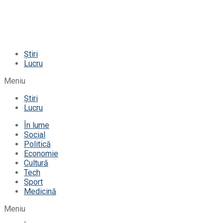
Știri
Lucru
Meniu
Știri
Lucru
În lume
Social
Politică
Economie
Cultură
Tech
Sport
Medicină
Meniu