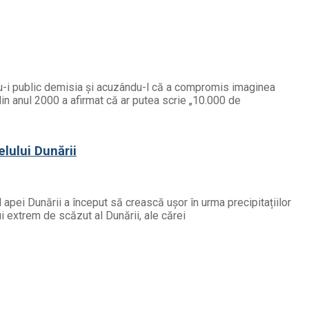
ndu-i public demisia și acuzându-l că a compromis imaginea
din anul 2000 a afirmat că ar putea scrie „10.000 de
elului Dunării
l apei Dunării a început să crească ușor în urma precipitațiilor
ui extrem de scăzut al Dunării, ale cărei