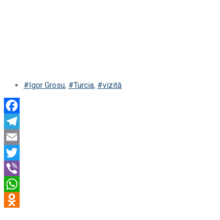
#Igor Grosu
,
#Turcia
,
#vizită