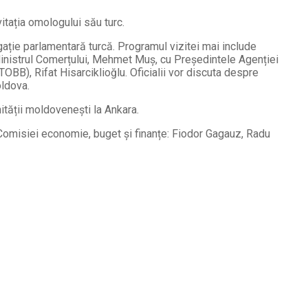
vitația omologului său turc.
gație parlamentară turcă. Programul vizitei mai include
 Ministrul Comerțului, Mehmet Muș, cu Președintele Agenției
OBB), Rifat Hisarciklioğlu. Oficialii vor discuta despre
oldova.
nității moldovenești la Ankara.
i Comisiei economie, buget și finanțe: Fiodor Gagauz, Radu