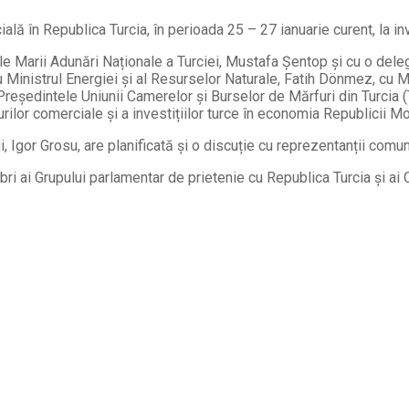
ală în Republica Turcia, în perioada 25 – 27 ianuarie curent, la in
ele Marii Adunări Naționale a Turciei, Mustafa Şentop și cu o dele
cu Ministrul Energiei și al Resurselor Naturale, Fatih Dönmez, cu
eședintele Uniunii Camerelor și Burselor de Mărfuri din Turcia (T
rilor comerciale și a investițiilor turce în economia Republicii M
, Igor Grosu, are planificată și o discuție cu reprezentanții comu
embri ai Grupului parlamentar de prietenie cu Republica Turcia și a
Facebook
Telegram
Email
Twitter
Viber
WhatsApp