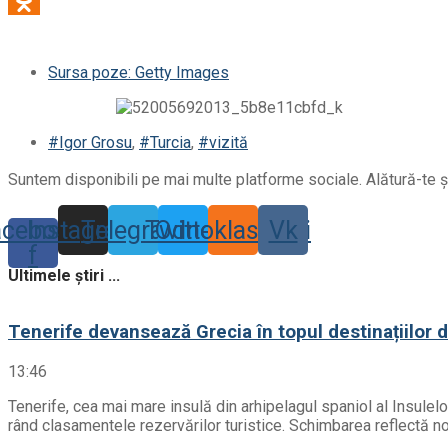
Sursa poze: Getty Images
#Igor Grosu
,
#Turcia
,
#vizită
Suntem disponibili pe mai multe platforme sociale. Alătură-te și
acebook-
Instagram
Telegram
Twitter
Odnoklassniki
Vk
f
Ultimele știri ...
Tenerife devansează Grecia în topul destinațiilor 
13:46
Tenerife, cea mai mare insulă din arhipelagul spaniol al Insulel
rând clasamentele rezervărilor turistice. Schimbarea reflectă noil