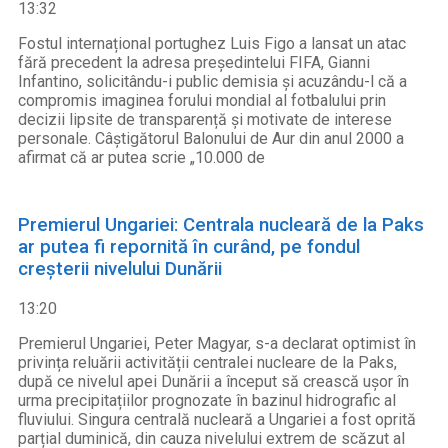
13:32
Fostul internațional portughez Luis Figo a lansat un atac
fără precedent la adresa președintelui FIFA, Gianni
Infantino, solicitându-i public demisia și acuzându-l că a
compromis imaginea forului mondial al fotbalului prin
decizii lipsite de transparență și motivate de interese
personale. Câștigătorul Balonului de Aur din anul 2000 a
afirmat că ar putea scrie „10.000 de
Premierul Ungariei: Centrala nucleară de la Paks
ar putea fi repornită în curând, pe fondul
creșterii nivelului Dunării
13:20
Premierul Ungariei, Peter Magyar, s-a declarat optimist în
privința reluării activității centralei nucleare de la Paks,
după ce nivelul apei Dunării a început să crească ușor în
urma precipitațiilor prognozate în bazinul hidrografic al
fluviului. Singura centrală nucleară a Ungariei a fost oprită
parțial duminică, din cauza nivelului extrem de scăzut al