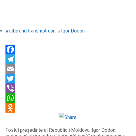
#diferend transnistrean
,
#Igor Dodon
Facebook
Telegram
Email
Twitter
Viber
WhatsApp
Odnoklassniki
Fostul președinte al Republicii Moldova, Igor Dodon,
susține că acum este o „perioadă bună” pentru negocieri