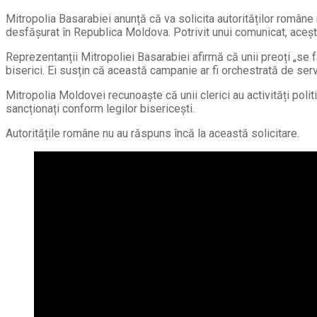
Mitropolia Basarabiei anunță că va solicita autorităților române r
desfășurat în Republica Moldova. Potrivit unui comunicat, acești
Reprezentanții Mitropoliei Basarabiei afirmă că unii preoți „se fa
biserici. Ei susțin că această campanie ar fi orchestrată de servi
Mitropolia Moldovei recunoaște că unii clerici au activități politi
sancționați conform legilor bisericești.
Autoritățile române nu au răspuns încă la această solicitare.