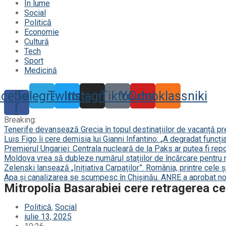
În lume
Social
Politică
Economie
Cultură
Tech
Sport
Medicină
acebook-
Telegram
Twitter
Instagram
Tiktok
Youtube
Odnoklassniki
f
Breaking:
Tenerife devansează Grecia în topul destinațiilor de vacanță p
Luis Figo îi cere demisia lui Gianni Infantino: „A degradat funcți
Premierul Ungariei: Centrala nucleară de la Paks ar putea fi repor
Moldova vrea să dubleze numărul stațiilor de încărcare pentru 
Zelenski lansează „Inițiativa Carpaților”. România, printre cele 
Apa și canalizarea se scumpesc în Chișinău. ANRE a aprobat noi
Mitropolia Basarabiei cere retragerea ce
Politică
,
Social
iulie 13, 2025