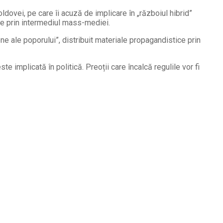
oldovei, pe care îi acuză de implicare în „războiul hibrid”
ive prin intermediul mass-mediei.
ene ale poporului”, distribuit materiale propagandistice prin
te implicată în politică. Preoții care încalcă regulile vor fi