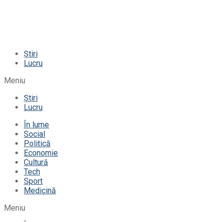
Știri
Lucru
Meniu
Știri
Lucru
În lume
Social
Politică
Economie
Cultură
Tech
Sport
Medicină
Meniu