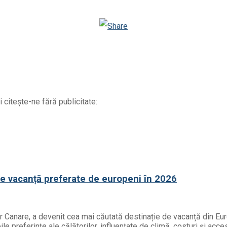
WhatsApp
Odnoklassniki
 citește-ne fără publicitate:
de vacanță preferate de europeni în 2026
or Canare, a devenit cea mai căutată destinație de vacanță din Eur
e preferințe ale călătorilor, influențate de climă, costuri și acces