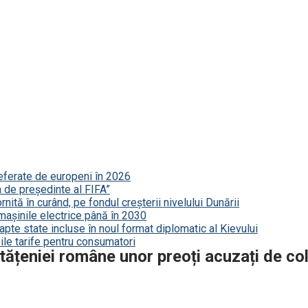
referate de europeni în 2026
a de președinte al FIFA”
nită în curând, pe fondul creșterii nivelului Dunării
mașinile electrice până în 2030
șapte state incluse în noul format diplomatic al Kievului
le tarife pentru consumatori
tățeniei române unor preoți acuzați de co