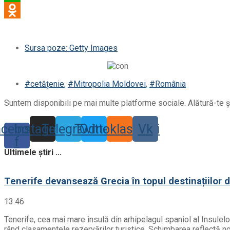
Sursa poze: Getty Images
#cetățenie
,
#Mitropolia Moldovei
,
#România
Suntem disponibili pe mai multe platforme sociale. Alătură-te și
acebook-
Instagram
Telegram
Twitter
Odnoklassniki
Vk
f
Ultimele știri ...
Tenerife devansează Grecia în topul destinațiilor 
13:46
Tenerife, cea mai mare insulă din arhipelagul spaniol al Insulel
rând clasamentele rezervărilor turistice. Schimbarea reflectă noil