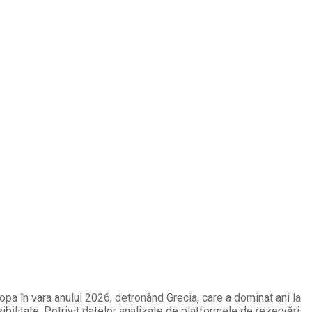
opa în vara anului 2026, detronând Grecia, care a dominat ani la
ibilitate. Potrivit datelor analizate de platformele de rezervări