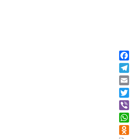
Faceboo
Telegra
Email
Twitter
Viber
WhatsAp