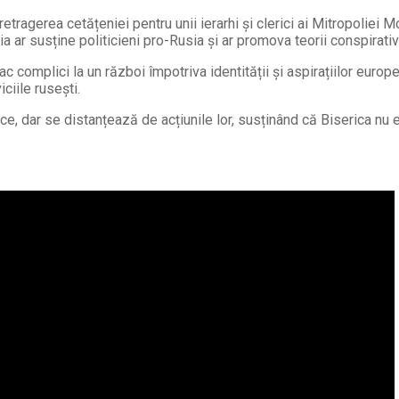
etragerea cetățeniei pentru unii ierarhi și clerici ai Mitropoliei M
a ar susține politicieni pro-Rusia și ar promova teorii conspirat
c complici la un război împotriva identității și aspirațiilor europ
ciile rusești.
ce, dar se distanțează de acțiunile lor, susținând că Biserica nu es