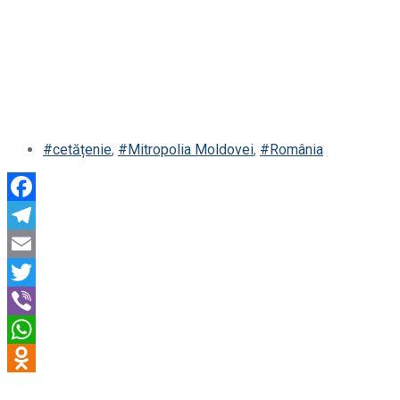
#cetățenie
,
#Mitropolia Moldovei
,
#România