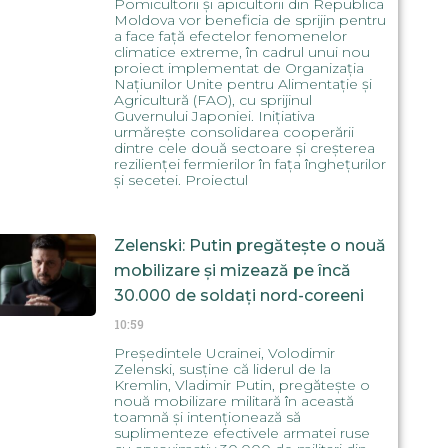
Pomicultorii și apicultorii din Republica
Moldova vor beneficia de sprijin pentru
a face față efectelor fenomenelor
climatice extreme, în cadrul unui nou
proiect implementat de Organizația
Națiunilor Unite pentru Alimentație și
Agricultură (FAO), cu sprijinul
Guvernului Japoniei. Inițiativa
urmărește consolidarea cooperării
dintre cele două sectoare și creșterea
rezilienței fermierilor în fața înghețurilor
și secetei. Proiectul
Zelenski: Putin pregătește o nouă
mobilizare și mizează pe încă
30.000 de soldați nord-coreeni
10:59
Președintele Ucrainei, Volodimir
Zelenski, susține că liderul de la
Kremlin, Vladimir Putin, pregătește o
nouă mobilizare militară în această
toamnă și intenționează să
suplimenteze efectivele armatei ruse