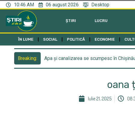
10:46 AM
06 august 2026
Desktop
ȘTIRI
LUCRU
ÎN LUME
SOCIAL
POLITICĂ
ECONOMIE
CULT
Apa și canalizarea se scumpesc în Chișinău
Breaking:
oana 
Iulie 21, 2025
08: