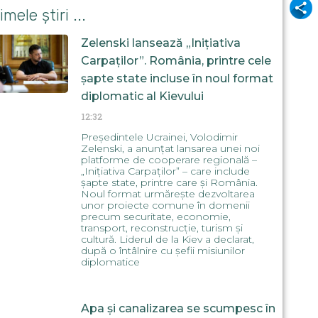
Odnok
imele știri ...
Zelenski lansează „Inițiativa
Carpaților”. România, printre cele
șapte state incluse în noul format
diplomatic al Kievului
12:32
Președintele Ucrainei, Volodimir
Zelenski, a anunțat lansarea unei noi
platforme de cooperare regională –
„Inițiativa Carpaților” – care include
șapte state, printre care și România.
Noul format urmărește dezvoltarea
unor proiecte comune în domenii
precum securitate, economie,
transport, reconstrucție, turism și
cultură. Liderul de la Kiev a declarat,
după o întâlnire cu șefii misiunilor
diplomatice
Apa și canalizarea se scumpesc în