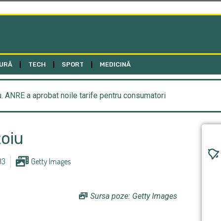
URĂ
TECH
SPORT
MEDICINĂ
. ANRE a aprobat noile tarife pentru consumatori
țoiu
33
Getty Images
Sursa poze: Getty Images