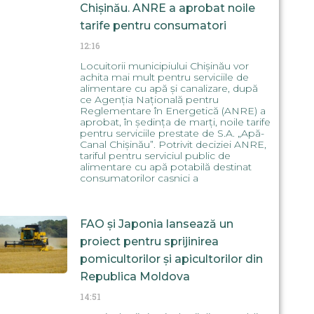
Chișinău. ANRE a aprobat noile
tarife pentru consumatori
12:16
Locuitorii municipiului Chișinău vor
achita mai mult pentru serviciile de
alimentare cu apă și canalizare, după
ce Agenția Națională pentru
Reglementare în Energetică (ANRE) a
aprobat, în ședința de marți, noile tarife
pentru serviciile prestate de S.A. „Apă-
Canal Chișinău”. Potrivit deciziei ANRE,
tariful pentru serviciul public de
alimentare cu apă potabilă destinat
consumatorilor casnici a
FAO și Japonia lansează un
proiect pentru sprijinirea
pomicultorilor și apicultorilor din
Republica Moldova
14:51