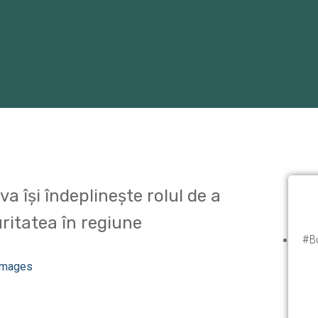
 îşi îndeplineşte rolul de a
ritatea în regiune
#Bu
Images