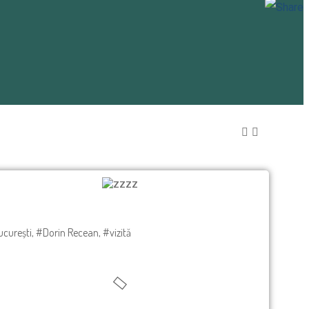
Odnoklas
curești
,
#Dorin Recean
,
#vizită