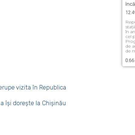
înc
12:4
Repu
staț
în a
cel 
Prog
de a
de m
rerupe vizita în Republica
a își dorește la Chișinău