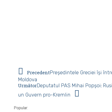
Precedent
Președintele Greciei își înt
Moldova
Următor
Deputatul PAS Mihai Popșoi: Rusi
un Guvern pro-Kremlin
Popular: