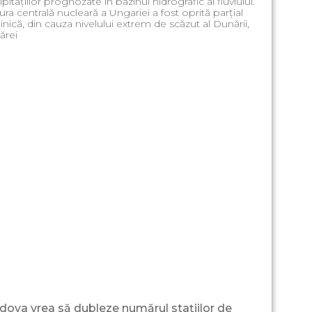
ipitațiilor prognozate în bazinul hidrografic al fluviului.
ura centrală nucleară a Ungariei a fost oprită parțial
nică, din cauza nivelului extrem de scăzut al Dunării,
cărei
dova vrea să dubleze numărul stațiilor de