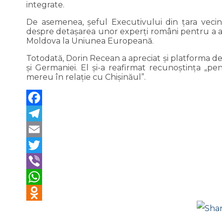
integrate.
De asemenea, şeful Executivului din ţara veci
despre detaşarea unor experţi români pentru a asi
Moldova la Uniunea Europeană.
Totodată, Dorin Recean a apreciat şi platforma dedic
şi Germaniei. El şi-a reafirmat recunoştinţa „p
mereu în relaţie cu Chişinăul”.
F
Te
Em
Tw
Vi
W
Odnok