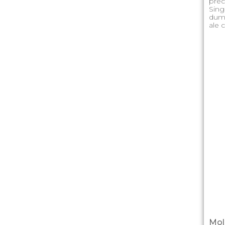
prec
Sing
dumi
ale 
Mol