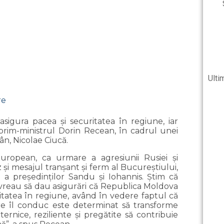
acebook
legram
ail
itter
ber
Ultim
hatsApp
lassniki
sigura pacea şi securitatea în regiune, iar
, prim-ministrul Dorin Recean, în cadrul unei
n, Nicolae Ciucă.
european, ca urmare a agresiunii Rusiei şi
z şi mesajul tranşant şi ferm al Bucureştiului,
a preşedinţilor Sandu şi Iohannis. Ştim că
ci vreau să dau asigurări că Republica Moldova
ritatea în regiune, având în vedere faptul că
e îl conduc este determinat să transforme
uternice, reziliente şi pregătite să contribuie