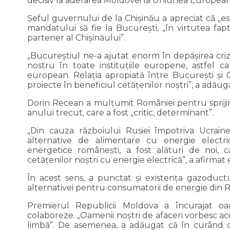
decisiv la aderarea Moldovei la Uniunea European
Şeful guvernului de la Chişinău a apreciat că „es
mandatului să fie la Bucureşti, „în virtutea fa
partener al Chişinăului”.
„Bucureştiul ne-a ajutat enorm în depăşirea cri
nostru în toate instituţiile europene, astfel 
european. Relaţia apropiată între Bucureşti şi 
proiecte în beneficiul cetăţenilor noştri”, a adău
Dorin Recean a mulţumit României pentru spriji
anului trecut, care a fost „critic, determinant”.
„Din cauza războiului Rusiei împotriva Ucrain
alternative de alimentare cu energie electr
energetice româneşti, a fost alături de noi, 
cetăţenilor noştri cu energie electrică”, a afirmat e
În acest sens, a punctat şi existenţa gazoductu
alternativei pentru consumatorii de energie din 
Premierul Republicii Moldova a încurajat oa
colaboreze. „Oamenii noştri de afaceri vorbesc ac
limbă”. De asemenea, a adăugat că în curând ce