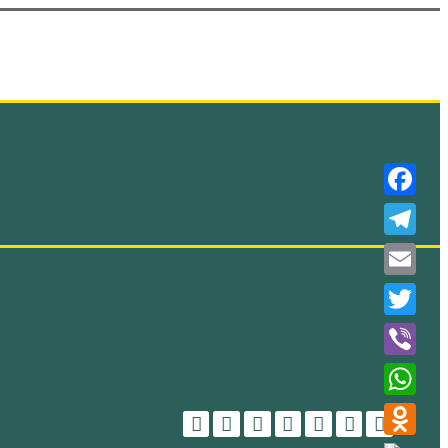
Faceboo
Telegra
Email
Twitter
Viber
WhatsAp