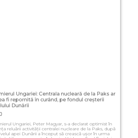
mierul Ungariei: Centrala nucleară de la Paks ar
a fi repornită în curând, pe fondul creșterii
lului Dunării
0
ierul Ungariei, Peter Magyar, s-a declarat optimist în
nța reluării activității centralei nucleare de la Paks, după
ivelul apei Dunării a început să crească ușor în urma