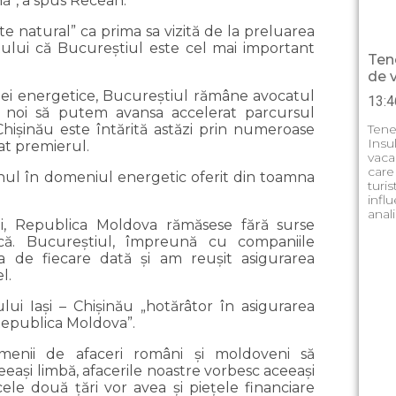
ă”, a spus Recean.
te natural” ca prima sa vizită de la preluarea
ptului că Bucureştiul este cel mai important
Ten
de 
zei energetice, Bucureştiul rămâne avocatul
13:4
ca noi să putem avansa accelerat parcursul
Tene
Chişinău este întărită astăzi prin numeroase
Insu
gat premierul.
vaca
care
nul în domeniul energetic oferit din toamna
turi
influ
anal
ei, Republica Moldova rămăsese fără surse
ică. Bucureştiul, împreună cu companiile
ca de fiecare dată şi am reuşit asigurarea
l.
lui Iaşi – Chişinău „hotărâtor în asigurarea
Republica Moldova”.
menii de afaceri români şi moldoveni să
eeaşi limbă, afacerile noastre vorbesc aceeaşi
le două ţări vor avea şi pieţele financiare