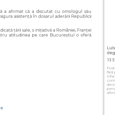
nă a afirmat că a discutat cu omologul său
gura asistenţă în dosarul aderării Republicii
ată ţării sale, o iniţiativă a României, Franţei
entru atitudinea pe care Bucureştiul o oferă
Luis
deg
acebook
13:3
legram
Fost
fără
ail
Infa
comp
itter
deci
pers
ber
afir
hatsApp
lassniki