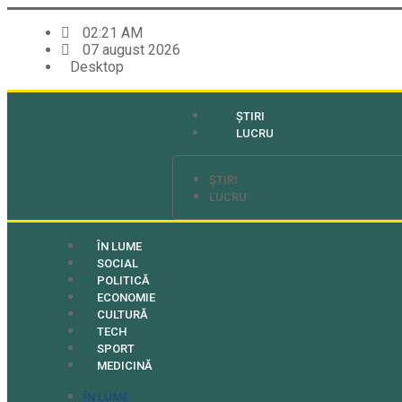
02:21 AM
07 august 2026
Desktop
ȘTIRI
LUCRU
ȘTIRI
LUCRU
ÎN LUME
SOCIAL
POLITICĂ
ECONOMIE
CULTURĂ
TECH
SPORT
MEDICINĂ
ÎN LUME