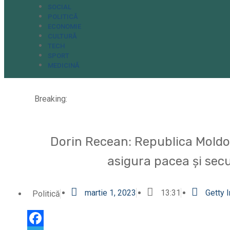
SOCIAL
POLITICĂ
ECONOMIE
CULTURĂ
TECH
SPORT
MEDICINĂ
Breaking:
Dorin Recean: Republica Moldova
asigura pacea şi secu
martie 1, 2023
13:31
Getty 
Politică