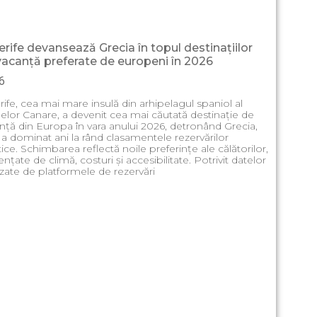
erife devansează Grecia în topul destinațiilor
vacanță preferate de europeni în 2026
6
rife, cea mai mare insulă din arhipelagul spaniol al
lelor Canare, a devenit cea mai căutată destinație de
nță din Europa în vara anului 2026, detronând Grecia,
 a dominat ani la rând clasamentele rezervărilor
stice. Schimbarea reflectă noile preferințe ale călătorilor,
ențate de climă, costuri și accesibilitate. Potrivit datelor
izate de platformele de rezervări