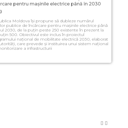
ărcare pentru mașinile electrice până în 2030
9
blica Moldova își propune să dubleze numărul
iilor publice de încărcare pentru mașinile electrice până
nul 2030, de la puțin peste 250 existente în prezent la
puțin 500. Obiectivul este inclus în proiectul
ramului național de mobilitate electrică 2030, elaborat
utorități, care prevede și instituirea unui sistem național
onitorizare a infrastructurii