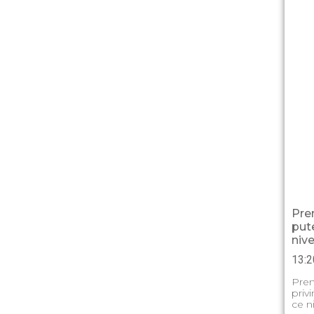
Pre
pute
nive
13:2
Prem
privi
ce n