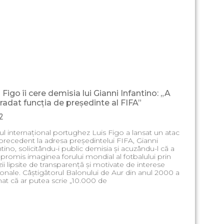
 Figo îi cere demisia lui Gianni Infantino: „A
radat funcția de președinte al FIFA”
2
ul internațional portughez Luis Figo a lansat un atac
 precedent la adresa președintelui FIFA, Gianni
ntino, solicitându-i public demisia și acuzându-l că a
romis imaginea forului mondial al fotbalului prin
zii lipsite de transparență și motivate de interese
onale. Câștigătorul Balonului de Aur din anul 2000 a
mat că ar putea scrie „10.000 de