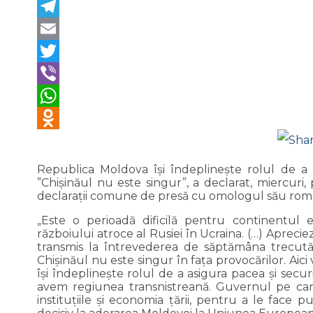
F
Te
Em
Tw
Vi
W
Odnok
Republica Moldova îşi îndeplineşte rolul de a a
”Chişinăul nu este singur”, a declarat, miercuri
declaraţii comune de presă cu omologul său româ
„Este o perioadă dificilă pentru continentul 
războiului atroce al Rusiei în Ucraina. (…) Aprecie
transmis la întrevederea de săptămâna trecută 
Chişinăul nu este singur în faţa provocărilor. Ai
îşi îndeplineşte rolul de a asigura pacea şi secu
avem regiunea transnistreană. Guvernul pe car
instituţiile şi economia ţării, pentru a le face p