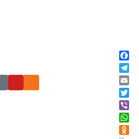
Faceboo
Telegra
Email
Twitter
Viber
WhatsAp