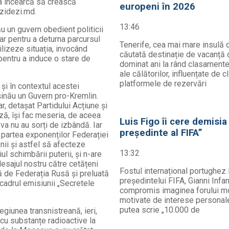
a încearcă să crească
europeni în 2026
 zidezi.md.
13:46
ău un guvern obedient politicii
 Iar pentru a deturna parcursul
Tenerife, cea mai mare insulă d
lizeze situația, invocând
căutată destinație de vacanță d
 pentru a induce o stare de
dominat ani la rând clasamentel
ale călătorilor, influențate de c
platformele de rezervări
și în contextul acestei
ișinău un Guvern pro-Kremlin.
ar, detașat Partidului Acțiune și
ază, își fac meseria, de aceea
Luis Figo îi cere demisia
va nu au sorți de izbândă. Iar
președinte al FIFA”
n partea exponenților Federației
nii și astfel să afecteze
13:32
 schimbării puterii, și n-are
esajul nostru către cetățeni
Fostul internațional portughez 
tă de Federația Rusă și preluată
președintelui FIFA, Gianni Infa
cadrul emisiunii „Secretele
compromis imaginea forului mond
motivate de interese personale.
putea scrie „10.000 de
egiunea transnistreană, ieri,
cu substanțe radioactive la