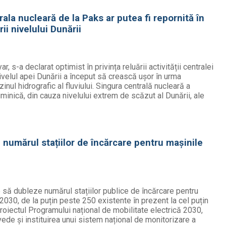
ala nucleară de la Paks ar putea fi repornită în
ii nivelului Dunării
, s-a declarat optimist în privința reluării activității centralei
ivelul apei Dunării a început să crească ușor în urma
zinul hidrografic al fluviului. Singura centrală nucleară a
uminică, din cauza nivelului extrem de scăzut al Dunării, ale
numărul stațiilor de încărcare pentru mașinile
să dubleze numărul stațiilor publice de încărcare pentru
 2030, de la puțin peste 250 existente în prezent la cel puțin
proiectul Programului național de mobilitate electrică 2030,
evede și instituirea unui sistem național de monitorizare a