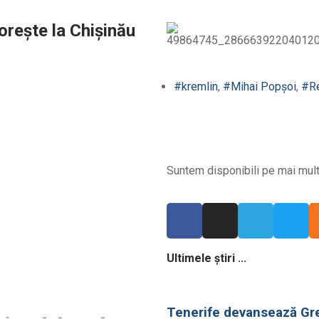
orește la Chișinău
#kremlin
,
#Mihai Popșoi
,
#Re
Suntem disponibili pe mai multe
Ultimele știri ...
Tenerife devansează Grec