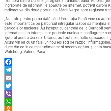
frontiera dintre Ucraina și regiunea transnistreană. Autorități
îngrijorate de informațiile apărute pe internet, potrivit cărora 
radioactive din două porturi ale Mării Negre spre regiunea tra
„Nu este pentru prima dată când Federația Rusă vine cu astfel
este important ca pe parcursul întregului război să mențină în 
pericolelor nucleare. Au început cu centrala de la Cernobîl pent
internațional existența unor pericole nucleare, conflagrație nu
ajutorul pentru Ucraina. Ulterior, au fost mai multe episoade în j
Acum vin iar cu un fals, un nou episod de război informațional, 
duce din ce în ce mai rudimentar și neconvingător și asta bucu
Watchdog, Valeriu Pașa.
Facebook
Telegram
Email
Twitter
Viber
WhatsApp