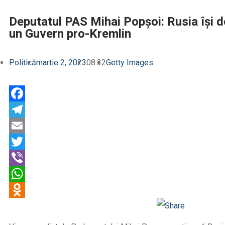
Deputatul PAS Mihai Popșoi: Rusia își d
un Guvern pro-Kremlin
Politică
martie 2, 2023
08:32
Getty Images
Facebook
Telegram
Email
Twitter
Viber
WhatsApp
Odnoklassniki