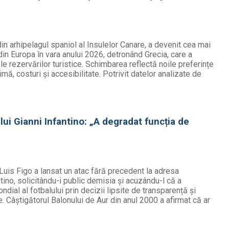
in arhipelagul spaniol al Insulelor Canare, a devenit cea mai
in Europa în vara anului 2026, detronând Grecia, care a
e rezervărilor turistice. Schimbarea reflectă noile preferințe
limă, costuri și accesibilitate. Potrivit datelor analizate de
 lui Gianni Infantino: „A degradat funcția de
Luis Figo a lansat un atac fără precedent la adresa
ntino, solicitându-i public demisia și acuzându-l că a
ial al fotbalului prin decizii lipsite de transparență și
 Câștigătorul Balonului de Aur din anul 2000 a afirmat că ar