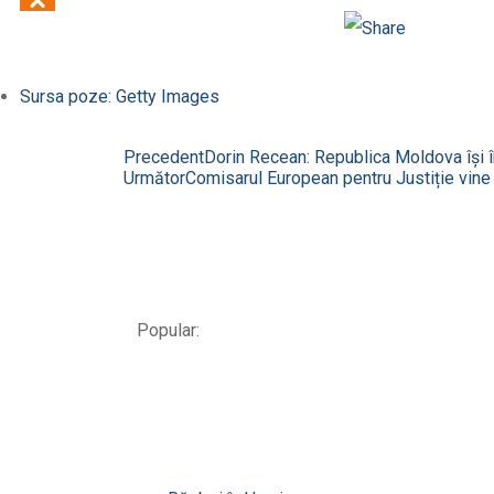
Odnoklassniki
Sursa poze: Getty Images
Precedent
Dorin Recean: Republica Moldova îşi în
Următor
Comisarul European pentru Justiție vin
Popular: