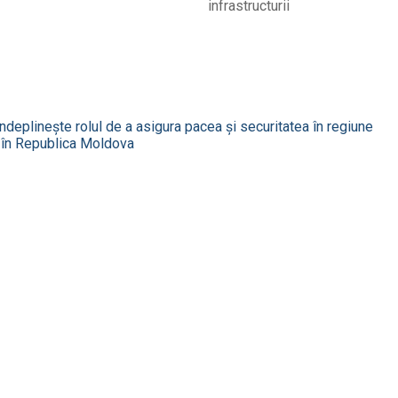
infrastructurii
deplineşte rolul de a asigura pacea şi securitatea în regiune
e în Republica Moldova