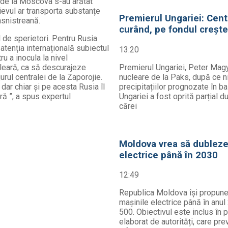
le de la Moscova s-au arătat
Kievul ar transporta substanțe
Premierul Ungariei: Centr
nsnistreană.
curând, pe fondul creșter
 de sperietori. Pentru Rusia
atenția internațională subiectul
13:20
ru a inocula la nivel
cleară, ca să descurajeze
Premierul Ungariei, Peter Magyar
urul centralei de la Zaporojie.
nucleare de la Paks, după ce n
dar chiar și pe acesta Rusia îl
precipitațiilor prognozate în ba
ră ”, a spus expertul
Ungariei a fost oprită parțial d
cărei
Moldova vrea să dubleze 
electrice până în 2030
12:49
Republica Moldova își propune 
mașinile electrice până în anul
500. Obiectivul este inclus în 
elaborat de autorități, care pr