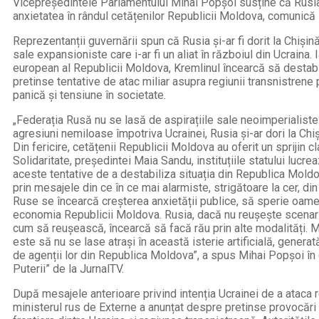
Vicepreședintele Parlamentului Mihai Popșoi susține că Rusi
anxietatea în rândul cetățenilor Republicii Moldova, comunică
Reprezentanții guvernării spun că Rusia și-ar fi dorit la Chișin
sale expansioniste care i-ar fi un aliat în războiul din Ucraina.
european al Republicii Moldova, Kremlinul încearcă să destabi
pretinse tentative de atac miliar asupra regiunii transnistrene
panică și tensiune în societate.
„Federația Rusă nu se lasă de aspirațiile sale neoimperialiste 
agresiuni nemiloase împotriva Ucrainei, Rusia și-ar dori la Ch
Din fericire, cetățenii Republicii Moldova au oferit un sprijin cl
Solidaritate, președintei Maia Sandu, instituțiile statului lucre
aceste tentative de a destabiliza situația din Republica Moldo
prin mesajele din ce în ce mai alarmiste, strigătoare la cer, di
Ruse se încearcă creșterea anxietății publice, să sperie oame
economia Republicii Moldova. Rusia, dacă nu reușește scenariul
cum să reușească, încearcă să facă rău prin alte modalități. M
este să nu se lase atrași în această isterie artificială, genera
de agenții lor din Republica Moldova”, a spus Mihai Popșoi în 
Puterii” de la JurnalTV.
După mesajele anterioare privind intenția Ucrainei de a ataca r
ministerul rus de Externe a anunțat despre pretinse provocări 