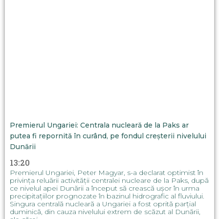
Premierul Ungariei: Centrala nucleară de la Paks ar
putea fi repornită în curând, pe fondul creșterii nivelului
Dunării
13:20
Premierul Ungariei, Peter Magyar, s-a declarat optimist în
privința reluării activității centralei nucleare de la Paks, după
ce nivelul apei Dunării a început să crească ușor în urma
precipitațiilor prognozate în bazinul hidrografic al fluviului.
Singura centrală nucleară a Ungariei a fost oprită parțial
duminică, din cauza nivelului extrem de scăzut al Dunării,