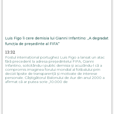
Luis Figo îi cere demisia lui Gianni Infantino: „A degradat
funcția de președinte al FIFA”
13:32
Fostul internațional portughez Luis Figo a lansat un atac
fără precedent la adresa președintelui FIFA, Gianni
Infantino, solicitându-i public demisia și acuzându-l că a
compromis imaginea forului mondial al fotbalului prin
decizii lipsite de transparență și motivate de interese
personale. Câștigătorul Balonului de Aur din anul 2000 a
afirmat că ar putea scrie „10.000 de