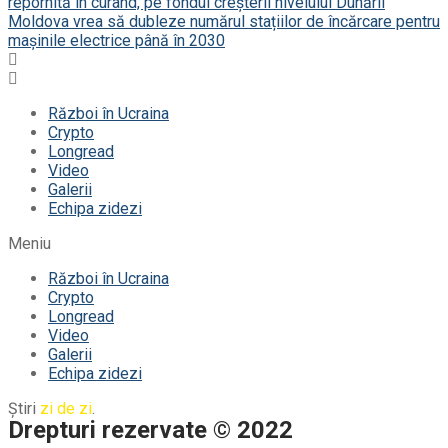
repornită în curând, pe fondul creșterii nivelului Dunării
Moldova vrea să dubleze numărul stațiilor de încărcare pentru
mașinile electrice până în 2030
Război în Ucraina
Crypto
Longread
Video
Galerii
Echipa zidezi
Meniu
Război în Ucraina
Crypto
Longread
Video
Galerii
Echipa zidezi
Știri
zi de zi
.
Drepturi rezervate © 2022