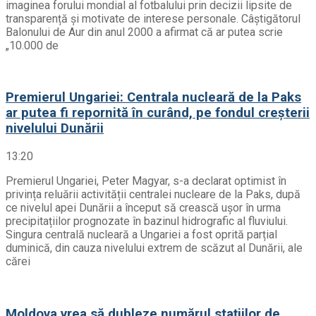
imaginea forului mondial al fotbalului prin decizii lipsite de
transparență și motivate de interese personale. Câștigătorul
Balonului de Aur din anul 2000 a afirmat că ar putea scrie
„10.000 de
Premierul Ungariei: Centrala nucleară de la Paks
ar putea fi repornită în curând, pe fondul creșterii
nivelului Dunării
13:20
Premierul Ungariei, Peter Magyar, s-a declarat optimist în
privința reluării activității centralei nucleare de la Paks, după
ce nivelul apei Dunării a început să crească ușor în urma
precipitațiilor prognozate în bazinul hidrografic al fluviului.
Singura centrală nucleară a Ungariei a fost oprită parțial
duminică, din cauza nivelului extrem de scăzut al Dunării, ale
cărei
Moldova vrea să dubleze numărul stațiilor de