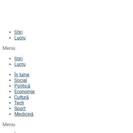
Știri
Lucru
Meniu
Știri
Lucru
În lume
Social
Politică
Economie
Cultură
Tech
Sport
Medicină
Meniu