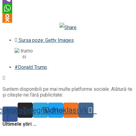
Viber
WhatsApp
Odnoklassniki
Sursa poze: Getty Images
#Donald Trump
Suntem disponibili pe mai multe platforme sociale. Alătură-te
și citește-ne fără publicitate:
cebook-
Instagram
Telegram
Twitter
Odnoklassniki
Vk
f
Ultimele știri ...