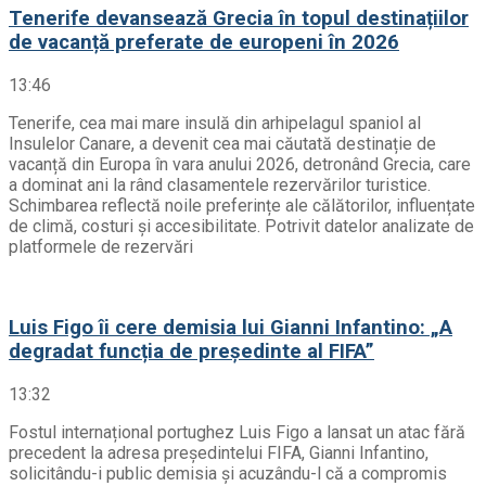
Tenerife devansează Grecia în topul destinațiilor
de vacanță preferate de europeni în 2026
13:46
Tenerife, cea mai mare insulă din arhipelagul spaniol al
Insulelor Canare, a devenit cea mai căutată destinație de
vacanță din Europa în vara anului 2026, detronând Grecia, care
a dominat ani la rând clasamentele rezervărilor turistice.
Schimbarea reflectă noile preferințe ale călătorilor, influențate
de climă, costuri și accesibilitate. Potrivit datelor analizate de
platformele de rezervări
Luis Figo îi cere demisia lui Gianni Infantino: „A
degradat funcția de președinte al FIFA”
13:32
Fostul internațional portughez Luis Figo a lansat un atac fără
precedent la adresa președintelui FIFA, Gianni Infantino,
solicitându-i public demisia și acuzându-l că a compromis