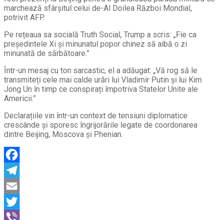
marchează sfârșitul celui de-Al Doilea Război Mondial,
potrivit AFP.
Pe rețeaua sa socială Truth Social, Trump a scris: „Fie ca
președintele Xi și minunatul popor chinez să aibă o zi
minunată de sărbătoare.”
Într-un mesaj cu ton sarcastic, el a adăugat: „Vă rog să le
transmiteți cele mai calde urări lui Vladimir Putin și lui Kim
Jong Un în timp ce conspirați împotriva Statelor Unite ale
Americii.”
Declarațiile vin într-un context de tensiuni diplomatice
crescânde și sporesc îngrijorările legate de coordonarea
dintre Beijing, Moscova și Phenian.
Facebook
Telegram
Email
Twitter