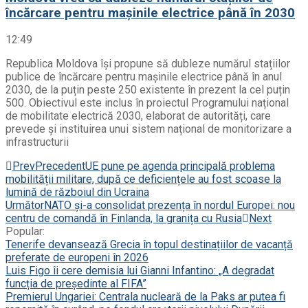
încărcare pentru mașinile electrice până în 2030
12:49
Republica Moldova își propune să dubleze numărul stațiilor
publice de încărcare pentru mașinile electrice până în anul
2030, de la puțin peste 250 existente în prezent la cel puțin
500. Obiectivul este inclus în proiectul Programului național
de mobilitate electrică 2030, elaborat de autorități, care
prevede și instituirea unui sistem național de monitorizare a
infrastructurii
Prev
Precedent
UE pune pe agenda principală problema
mobilității militare, după ce deficiențele au fost scoase la
lumină de războiul din Ucraina
Următor
NATO și-a consolidat prezența în nordul Europei: nou
centru de comandă în Finlanda, la granița cu Rusia
Next
Popular:
Tenerife devansează Grecia în topul destinațiilor de vacanță
preferate de europeni în 2026
Luis Figo îi cere demisia lui Gianni Infantino: „A degradat
funcția de președinte al FIFA”
Premierul Ungariei: Centrala nucleară de la Paks ar putea fi