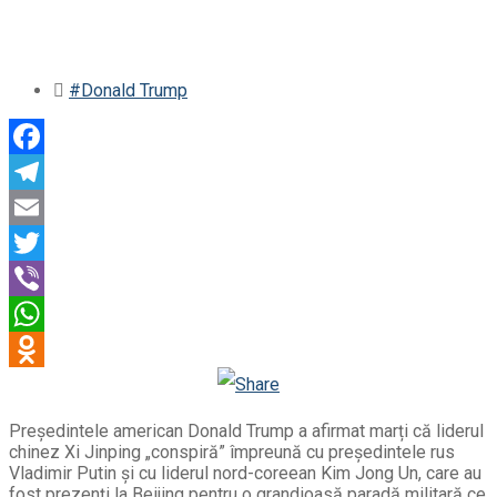
#Donald Trump
Facebook
Telegram
Email
Twitter
Viber
WhatsApp
Odnoklassniki
Președintele american Donald Trump a afirmat marți că liderul
chinez Xi Jinping „conspiră” împreună cu președintele rus
Vladimir Putin și cu liderul nord-coreean Kim Jong Un, care au
fost prezenți la Beijing pentru o grandioasă paradă militară ce