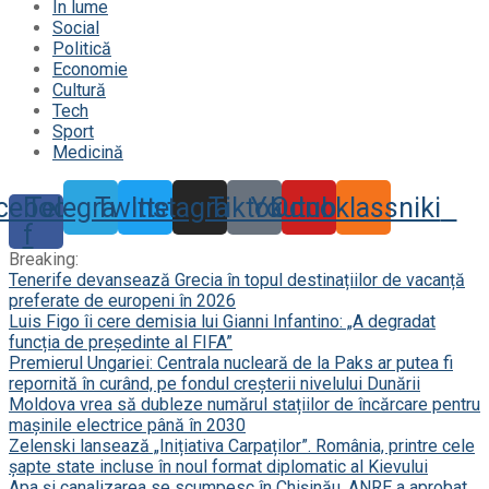
În lume
Social
Politică
Economie
Cultură
Tech
Sport
Medicină
cebook-
Telegram
Twitter
Instagram
Tiktok
Youtube
Odnoklassniki
f
Breaking:
Tenerife devansează Grecia în topul destinațiilor de vacanță
preferate de europeni în 2026
Luis Figo îi cere demisia lui Gianni Infantino: „A degradat
funcția de președinte al FIFA”
Premierul Ungariei: Centrala nucleară de la Paks ar putea fi
repornită în curând, pe fondul creșterii nivelului Dunării
Moldova vrea să dubleze numărul stațiilor de încărcare pentru
mașinile electrice până în 2030
Zelenski lansează „Inițiativa Carpaților”. România, printre cele
șapte state incluse în noul format diplomatic al Kievului
Apa și canalizarea se scumpesc în Chișinău. ANRE a aprobat