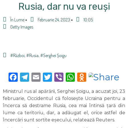
Rusia, dar nu va reuși
În Lume
Februarie 24, 2023
10:05
Getty Images
#război
,
#Rusia
,
#Serghei Șoigu
Facebook
Telegram
Email
Twitter
Viber
WhatsApp
Odnoklas
Ministrul rus al apărării, Serghei Șoigu, a acuzat joi, 23
februarie, Occidentul că folosește Ucraina pentru a
încerca să destrame Rusia, cea mai întinsă țară din
lume ca teritoriu, dar, a adăugat el, orice astfel de
încercări sunt sortite eșecului, relatează Reuters.