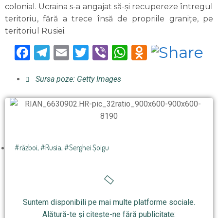
colonial. Ucraina s-a angajat să-și recupereze întregul
teritoriu, fără a trece însă de propriile granițe, pe
teritoriul Rusiei.
Facebook
Telegram
Email
Twitter
Viber
WhatsApp
Odnoklas
Sursa poze: Getty Images
#război
,
#Rusia
,
#Serghei Șoigu
Suntem disponibili pe mai multe platforme sociale.
Alătură-te și citește-ne fără publicitate: