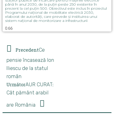
stațiilor publice de încărcare pentru mașinile electrice
până în anul 2030, de la puțin peste 250 existente în
prezent la cel puțin 500. Obiectivul este inclus în proiectul
Programului național de mobilitate electrică 2030,
elaborat de autorități, care prevede și instituirea unui
sistem național de monitorizare a infrastructurii
Precedent
Ce
pensie încasează Ion
Iliescu de la statul
român
Următor
AUR CURAT:
Cât pământ arabil
are România