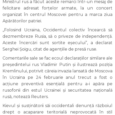
Ministrul rus a făcut aceste remarci într-un mesaj de
felicitare adresat forțelor armate, la un concert
organizat în centrul Moscovei pentru a marca ziua
Apărătorilor patriei.
„Folosind Ucraina, Occidentul colectiv încearcă să
dezmembreze Rusia, să o priveze de independență.
Aceste încercări sunt sortite eșecului”, a declarat
Serghei Șoigu, citat de agențiile de presă ruse.
Comentariile sale se fac ecoul declarațiilor similare ale
președintelui rus Vladimir Putin și ilustrează poziția
Kremlinului, potrivit căreia invazia lansată de Moscova
în Ucraina pe 24 februarie anul trecut a fost o
acțiune preventivă esențială pentru a-i apăra pe
rusofonii din estul Ucrainei și securitatea națională
rusă, notează Reuters.
Kievul și susținătorii săi occidentali denunță războiul
drept o acaparare teritorială neprovocată în stil