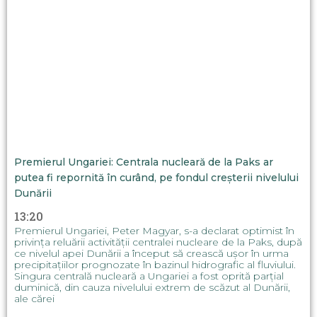
Premierul Ungariei: Centrala nucleară de la Paks ar
putea fi repornită în curând, pe fondul creșterii nivelului
Dunării
13:20
Premierul Ungariei, Peter Magyar, s-a declarat optimist în
privința reluării activității centralei nucleare de la Paks, după
ce nivelul apei Dunării a început să crească ușor în urma
precipitațiilor prognozate în bazinul hidrografic al fluviului.
Singura centrală nucleară a Ungariei a fost oprită parțial
duminică, din cauza nivelului extrem de scăzut al Dunării,
ale cărei