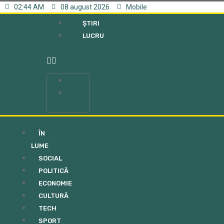
02:44 AM
08 august 2026
Mobile
ȘTIRI
LUCRU
ȘTIRI
LUCRU
ÎN
LUME
SOCIAL
POLITICĂ
ECONOMIE
CULTURĂ
TECH
SPORT