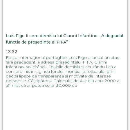
Luis Figo îi cere demisia lui Gianni Infantino: „A degradat
funcția de președinte al FIFA”
13:32
Fostul internațional portughez Luis Figo a lansat un atac
fără precedent la adresa președintelui FIFA, Gianni
Infantino, solicitându-i public demisia și acuzându-l că a
compromis imaginea forului mondial al fotbalului prin
decizii lipsite de transparență și motivate de interese
personale. Câștigătorul Balonului de Aur din anul 2000 a
afirmat că ar putea scrie „10.000 de