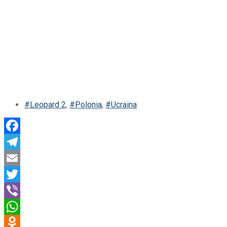
#Leopard 2
,
#Polonia
,
#Ucraina