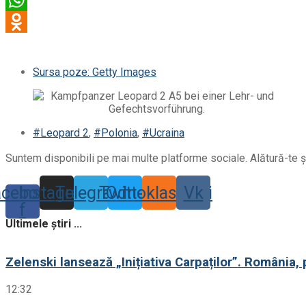
Sursa poze: Getty Images
#Leopard 2
,
#Polonia
,
#Ucraina
Suntem disponibili pe mai multe platforme sociale. Alătură-te și
acebook-
Instagram
Telegram
Twitter
Odnoklassniki
Vk
f
Ultimele știri ...
Zelenski lansează „Inițiativa Carpaților”. România, 
12:32