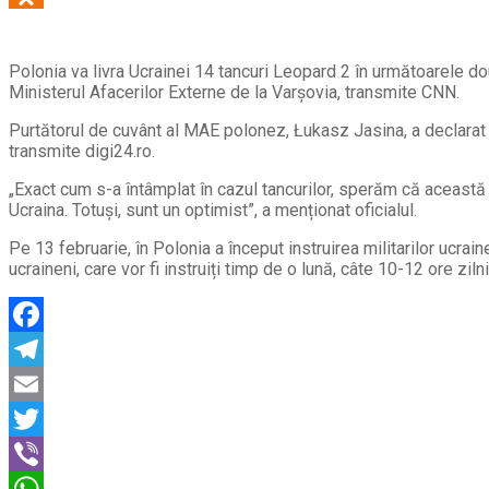
Polonia va livra Ucrainei 14 tancuri Leopard 2 în următoarele dou
Ministerul Afacerilor Externe de la Varșovia, transmite CNN.
Purtătorul de cuvânt al MAE polonez, Łukasz Jasina, a declarat c
transmite digi24.ro.
„Exact cum s-a întâmplat în cazul tancurilor, sperăm că această co
Ucraina. Totuși, sunt un optimist”, a menționat oficialul.
Pe 13 februarie, în Polonia a început instruirea militarilor ucrai
ucraineni, care vor fi instruiți timp de o lună, câte 10-12 ore zilni