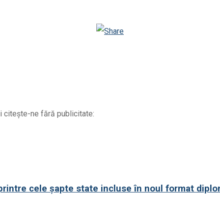
WhatsApp
Odnoklassniki
 citește-ne fără publicitate:
printre cele șapte state incluse în noul format diplo