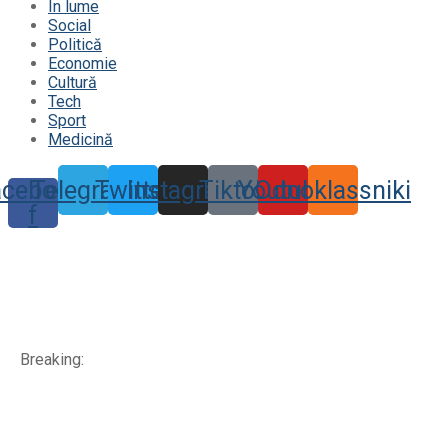
În lume
Social
Politică
Economie
Cultură
Tech
Sport
Medicină
acebook-
Telegram
Twitter
Instagram
Tiktok
Youtube
Odnoklassniki
f
Breaking: