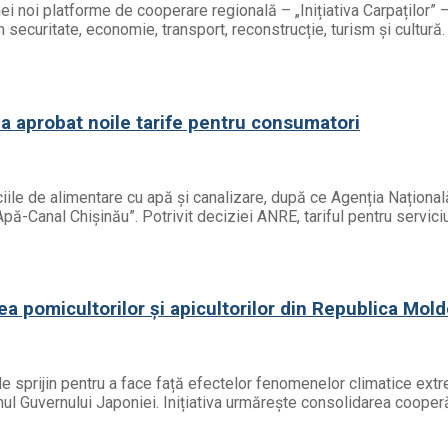
ei noi platforme de cooperare regională – „Inițiativa Carpaților” 
uritate, economie, transport, reconstrucție, turism și cultură. Li
a aprobat noile tarife pentru consumatori
iciile de alimentare cu apă și canalizare, după ce Agenția Națion
 „Apă-Canal Chișinău”. Potrivit deciziei ANRE, tariful pentru servi
ea pomicultorilor și apicultorilor din Republica Mol
de sprijin pentru a face față efectelor fenomenelor climatice ext
inul Guvernului Japoniei. Inițiativa urmărește consolidarea cooperă