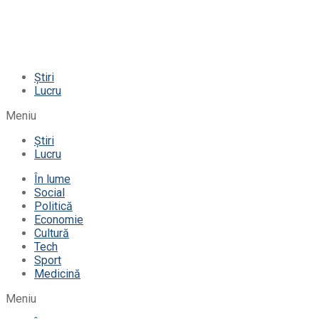
Știri
Lucru
Meniu
Știri
Lucru
În lume
Social
Politică
Economie
Cultură
Tech
Sport
Medicină
Meniu