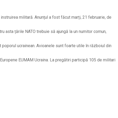
nstruirea militară. Anunțul a fost făcut marți, 21 februarie, de
ntru asta țările NATO trebuie să ajungă la un numitor comun,
t poporul ucrainean. Avioanele sunt foarte utile în războiul din
nii Europene EUMAM Ucraina. La pregătiri participă 105 de militari