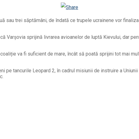
Odnoklassniki
ă sau trei săptămâni, de îndată ce trupele ucrainene vor finaliza i
ă Varșovia sprijină livrarea avioanelor de luptă Kievului, dar pe
aliție va fi suficient de mare, încât să poată sprijini tot mai mul
neni pe tancurile Leopard 2, în cadrul misiunii de instruire a Uniu
c.
Facebook
Telegram
Email
Twitter
Viber