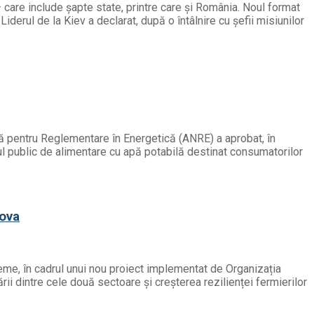
– care include șapte state, printre care și România. Noul format
derul de la Kiev a declarat, după o întâlnire cu șefii misiunilor
ală pentru Reglementare în Energetică (ANRE) a aprobat, în
ciul public de alimentare cu apă potabilă destinat consumatorilor
dova
reme, în cadrul unui nou proiect implementat de Organizația
rii dintre cele două sectoare și creșterea rezilienței fermierilor