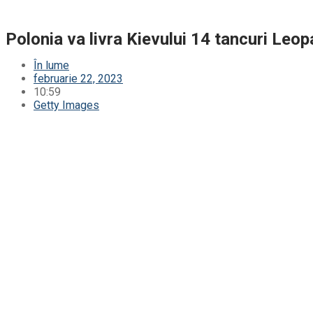
Polonia va livra Kievului 14 tancuri Leop
În lume
februarie 22, 2023
10:59
Getty Images