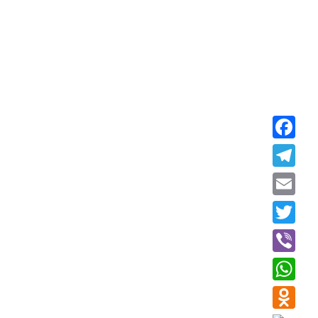
Faceboo
Telegra
Email
Twitter
Viber
WhatsAp