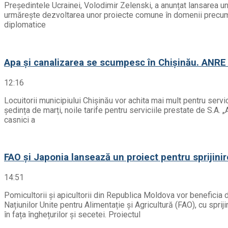
Președintele Ucrainei, Volodimir Zelenski, a anunțat lansarea un
urmărește dezvoltarea unor proiecte comune în domenii precum sec
diplomatice
Apa și canalizarea se scumpesc în Chișinău. ANRE 
12:16
Locuitorii municipiului Chișinău vor achita mai mult pentru serv
ședința de marți, noile tarife pentru serviciile prestate de S.A.
casnici a
FAO și Japonia lansează un proiect pentru sprijinir
14:51
Pomicultorii și apicultorii din Republica Moldova vor beneficia 
Națiunilor Unite pentru Alimentație și Agricultură (FAO), cu sprij
în fața înghețurilor și secetei. Proiectul