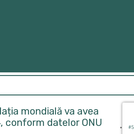
lația mondială va avea
4, conform datelor ONU
#5