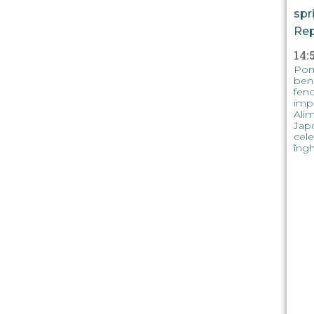
spr
Rep
14:
Pomi
bene
feno
impl
Alim
Japo
cele
îngh