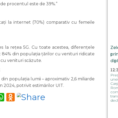
unde procentul este de 39%.”
tați la internet (70%) comparativ cu femeile
s la rețea 5G. Cu toate acestea, diferențele
Zel
: 84% din populația țărilor cu venituri ridicate
pri
 cu venituri scăzute.
dip
12:
t
Preș
din populația lumii – aproximativ 2,6 miliarde
unei
Carp
 2024, potrivit estimărilor UIT.
Rom
com
m
tter
iber
WhatsApp
Odnoklassniki
tran
decl