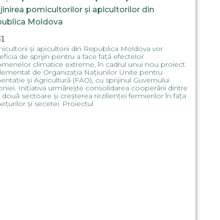
ijinirea pomicultorilor și apicultorilor din
ublica Moldova
51
cultorii și apicultorii din Republica Moldova vor
ficia de sprijin pentru a face față efectelor
menelor climatice extreme, în cadrul unui nou proiect
ementat de Organizația Națiunilor Unite pentru
entație și Agricultură (FAO), cu sprijinul Guvernului
niei. Inițiativa urmărește consolidarea cooperării dintre
 două sectoare și creșterea rezilienței fermierilor în fața
ețurilor și secetei. Proiectul