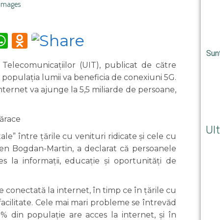
 Images
m
tter
iber
WhatsApp
Odnoklassniki
Sun
Telecomunicațiilor (UIT), publicat de către
n populația lumii va beneficia de conexiuni 5G.
internet va ajunge la 5,5 miliarde de persoane,
sărace
Ult
ale” între țările cu venituri ridicate și cele cu
een Bogdan-Martin, a declarat că persoanele
es la informații, educație și oportunități de
te conectată la internet, în timp ce în țările cu
acilitate. Cele mai mari probleme se întrevăd
% din populație are acces la internet, și în