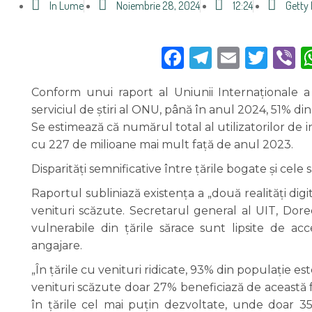
În Lume
Noiembrie 28, 2024
12:24
Getty
Facebook
Telegra
Email
Twi
V
Conform unui raport al Uniunii Internaționale a 
serviciul de știri al ONU, până în anul 2024, 51% di
Se estimează că numărul total al utilizatorilor de 
cu 227 de milioane mai mult față de anul 2023.
Disparități semnificative între țările bogate și cele 
Raportul subliniază existența a „două realități digit
venituri scăzute. Secretarul general al UIT, Dor
vulnerabile din țările sărace sunt lipsite de acc
angajare.
„În țările cu venituri ridicate, 93% din populație es
venituri scăzute doar 27% beneficiază de această f
în țările cel mai puțin dezvoltate, unde doar 35