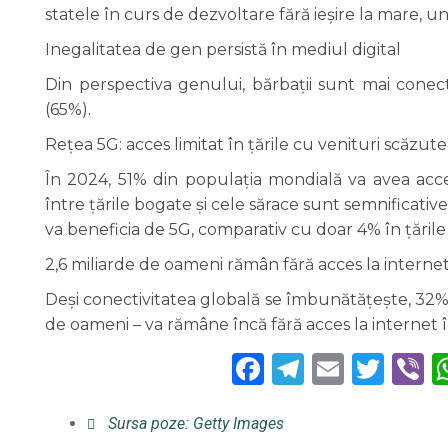
statele în curs de dezvoltare fără ieșire la mare, 
Inegalitatea de gen persistă în mediul digital
Din perspectiva genului, bărbații sunt mai conec
(65%).
Rețea 5G: acces limitat în țările cu venituri scăzute
În 2024, 51% din populația mondială va avea acce
între țările bogate și cele sărace sunt semnificative
va beneficia de 5G, comparativ cu doar 4% în țările
2,6 miliarde de oameni rămân fără acces la interne
Deși conectivitatea globală se îmbunătățește, 32% 
de oameni – va rămâne încă fără acces la internet în
Facebook
Telegra
Email
Twi
V
Sursa poze: Getty Images