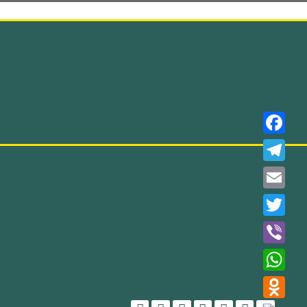
Faceboo
Telegra
Email
Twitter
Viber
WhatsAp