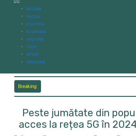
ÎN LUME
SOCIAL
POLITICĂ
ECONOMIE
CULTURĂ
TECH
SPORT
MEDICINĂ
Breaking:
Peste jumătate din popu
acces la rețea 5G în 202