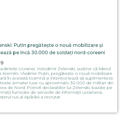
enski: Putin pregătește o nouă mobilizare și
ează pe încă 30.000 de soldați nord-coreeni
59
edintele Ucrainei, Volodimir Zelenski, susține că liderul
a Kremlin, Vladimir Putin, pregătește o nouă mobilizare
tară în această toamnă și intenționează să suplimenteze
tivele armatei ruse cu aproximativ 30.000 de militari din
ea de Nord. Potrivit declarațiilor lui Zelenski, bazate pe
rmații furnizate de serviciile de informații ucrainene,
sterul rus al Apărării a recrutat