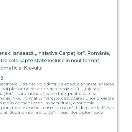
enski lansează „Inițiativa Carpaților”. România,
ntre cele șapte state incluse în noul format
lomatic al Kievului
32
edintele Ucrainei, Volodimir Zelenski, a anunțat lansarea
 noi platforme de cooperare regională – „Inițiativa
aților” – care include șapte state, printre care și
ânia. Noul format urmărește dezvoltarea unor proiecte
une în domenii precum securitate, economie,
sport, reconstrucție, turism și cultură. Liderul de la Kiev a
arat, după o întâlnire cu șefii misiunilor diplomatice