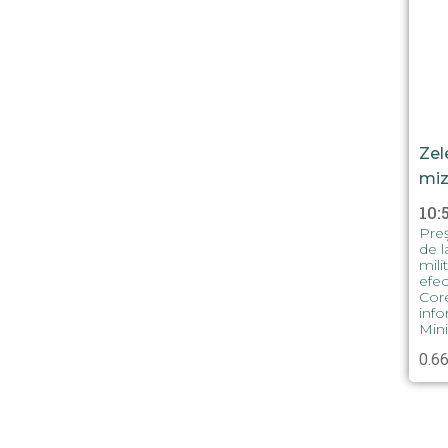
Zel
miz
10:
Preș
de l
mili
efec
Core
info
Mini