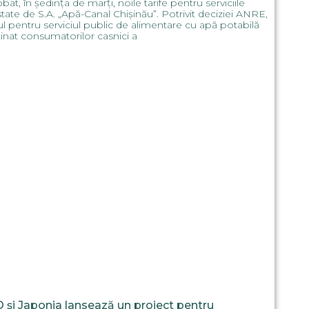
bat, în ședința de marți, noile tarife pentru serviciile
tate de S.A. „Apă-Canal Chișinău”. Potrivit deciziei ANRE,
ful pentru serviciul public de alimentare cu apă potabilă
inat consumatorilor casnici a
 și Japonia lansează un proiect pentru