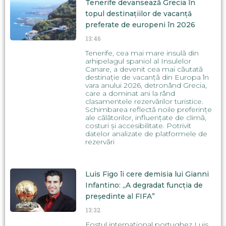
Tenerife devansează Grecia în
topul destinațiilor de vacanță
preferate de europeni în 2026
13:46
Tenerife, cea mai mare insulă din
arhipelagul spaniol al Insulelor
Canare, a devenit cea mai căutată
destinație de vacanță din Europa în
vara anului 2026, detronând Grecia,
care a dominat ani la rând
clasamentele rezervărilor turistice.
Schimbarea reflectă noile preferințe
ale călătorilor, influențate de climă,
costuri și accesibilitate. Potrivit
datelor analizate de platformele de
rezervări
Luis Figo îi cere demisia lui Gianni
Infantino: „A degradat funcția de
președinte al FIFA”
13:32
Fostul internațional portughez Luis