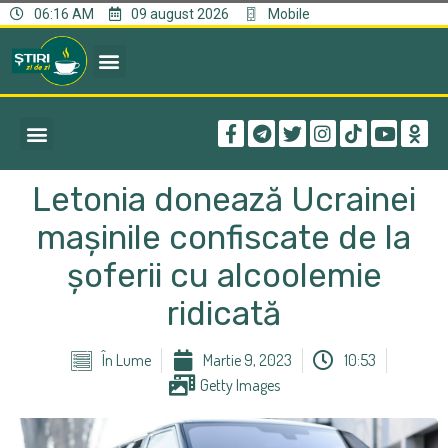
06:16 AM
09 august 2026
Mobile
Letonia donează Ucrainei
maşinile confiscate de la
şoferii cu alcoolemie
ridicată
În Lume
Martie 9, 2023
10:53
Getty Images