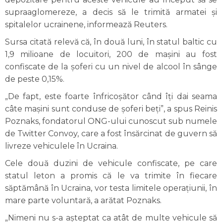
supraaglomereze, a decis să le trimită armatei şi
spitalelor ucrainene, informează Reuters.
Sursa citată relevă că, în două luni, în statul baltic cu
1,9 milioane de locuitori, 200 de maşini au fost
confiscate de la şoferi cu un nivel de alcool în sânge
de peste 0,15%.
„De fapt, este foarte înfricoşător când îţi dai seama
câte maşini sunt conduse de şoferi beţi”, a spus Reinis
Poznaks, fondatorul ONG-ului cunoscut sub numele
de Twitter Convoy, care a fost însărcinat de guvern să
livreze vehiculele în Ucraina.
Cele două duzini de vehicule confiscate, pe care
statul leton a promis că le va trimite în fiecare
săptămână în Ucraina, vor testa limitele operaţiunii, în
mare parte voluntară, a arătat Poznaks.
„Nimeni nu s-a aşteptat ca atât de multe vehicule să