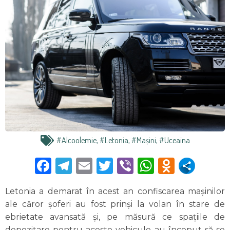
#alcoolemie
,
#Letonia
,
#mașini
,
#Uceaina
Facebook
Telegram
Email
Twitter
Viber
WhatsAp
Odnokl
Letonia a demarat în acest an confiscarea maşinilor
ale căror şoferi au fost prinşi la volan în stare de
ebrietate avansată şi, pe măsură ce spaţiile de
depozitare pentru aceste vehicule au început să se