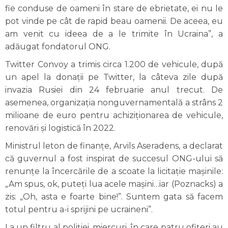
fie conduse de oameni în stare de ebrietate, ei nu le
pot vinde pe cât de rapid beau oamenii. De aceea, eu
am venit cu ideea de a le trimite în Ucraina”, a
adăugat fondatorul ONG.
Twitter Convoy a trimis circa 1.200 de vehicule, după
un apel la donaţii pe Twitter, la câteva zile după
invazia Rusiei din 24 februarie anul trecut. De
asemenea, organizaţia nonguvernamentală a strâns 2
milioane de euro pentru achiziţionarea de vehicule,
renovări şi logistică în 2022.
Ministrul leton de finanţe, Arvils Aseradens, a declarat
că guvernul a fost inspirat de succesul ONG-ului să
renunţe la încercările de a scoate la licitaţie maşinile:
„Am spus, ok, puteţi lua acele maşini…iar (Poznacks) a
zis: „Oh, asta e foarte bine!”. Suntem gata să facem
totul pentru a-i sprijini pe ucraineni”.
La un filtru al poliţiei, miercuri, în care patru ofiţeri au