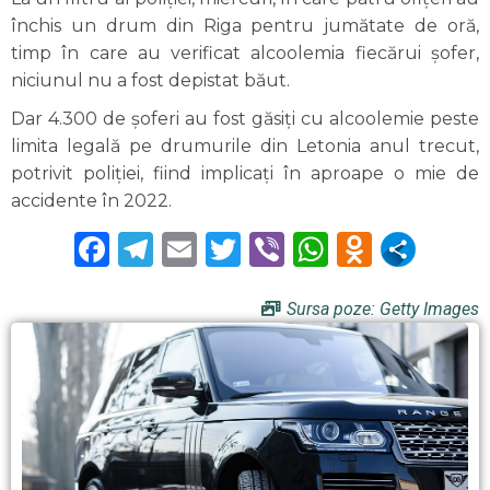
închis un drum din Riga pentru jumătate de oră,
timp în care au verificat alcoolemia fiecărui şofer,
niciunul nu a fost depistat băut.
Dar 4.300 de şoferi au fost găsiţi cu alcoolemie peste
limita legală pe drumurile din Letonia anul trecut,
potrivit poliţiei, fiind implicaţi în aproape o mie de
accidente în 2022.
Facebook
Telegram
Email
Twitter
Viber
WhatsAp
Odnokl
Sursa poze: Getty Images