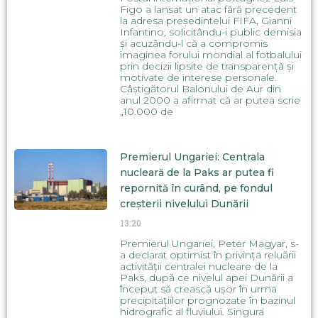
Figo a lansat un atac fără precedent
la adresa președintelui FIFA, Gianni
Infantino, solicitându-i public demisia
și acuzându-l că a compromis
imaginea forului mondial al fotbalului
prin decizii lipsite de transparență și
motivate de interese personale.
Câștigătorul Balonului de Aur din
anul 2000 a afirmat că ar putea scrie
„10.000 de
Premierul Ungariei: Centrala
nucleară de la Paks ar putea fi
repornită în curând, pe fondul
creșterii nivelului Dunării
13:20
Premierul Ungariei, Peter Magyar, s-
a declarat optimist în privința reluării
activității centralei nucleare de la
Paks, după ce nivelul apei Dunării a
început să crească ușor în urma
precipitațiilor prognozate în bazinul
hidrografic al fluviului. Singura