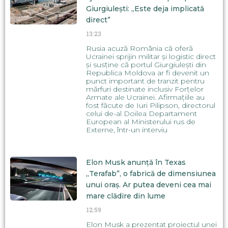
Giurgiulești: „Este deja implicată
direct”
13:23
Rusia acuză România că oferă
Ucrainei sprijin militar și logistic direct
și susține că portul Giurgiulești din
Republica Moldova ar fi devenit un
punct important de tranzit pentru
mărfuri destinate inclusiv Forțelor
Armate ale Ucrainei. Afirmațiile au
fost făcute de Iuri Pilipson, directorul
celui de-al Doilea Departament
European al Ministerului rus de
Externe, într-un interviu
Elon Musk anunță în Texas
„Terafab”, o fabrică de dimensiunea
unui oraș. Ar putea deveni cea mai
mare clădire din lume
12:59
Elon Musk a prezentat proiectul unei