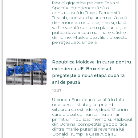
fabrici gigantice pe care Tesla și
SpaceX intenționează să o
construiască în Texas. Denumită
Terafab, construcția ar urma să aibă
dimensiunea unui oraș mic și, dacă
va fi realizată conform planurilor, ar
putea deveni cea mai mare clădire
din lume. Musk a dezvăluit proiectul
pe rețeaua X, unde a
Republica Moldova, în cursa pentru
extinderea UE: Bruxellesul
pregătește o nouă etapă după 13
ani de pauză
12:37
Uniunea Europeană se află în fața
unei decizii strategice privind
viitoarea sa extindere, după 13 ani în
care blocul comunitar nu a mai
primit un nou stat membru. Războiul
din Ucraina, competiția geopolitică
dintre marile puteri și revenirea lui
Donald Trump la Casa Albă au