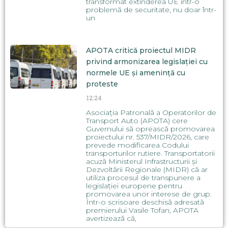
transformat extinderea UE într-o
problemă de securitate, nu doar într-
un
APOTA critică proiectul MIDR
privind armonizarea legislației cu
normele UE și amenință cu
proteste
12:24
Asociația Patronală a Operatorilor de
Transport Auto (APOTA) cere
Guvernului să oprească promovarea
proiectului nr. 537/MIDR/2026, care
prevede modificarea Codului
transporturilor rutiere. Transportatorii
acuză Ministerul Infrastructurii și
Dezvoltării Regionale (MIDR) că ar
utiliza procesul de transpunere a
legislației europene pentru
promovarea unor interese de grup.
Într-o scrisoare deschisă adresată
premierului Vasile Tofan, APOTA
avertizează că,