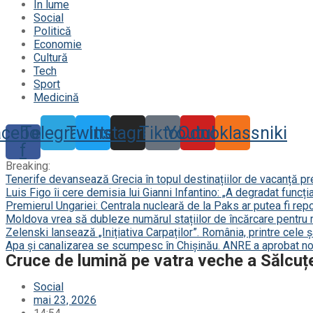
În lume
Social
Politică
Economie
Cultură
Tech
Sport
Medicină
acebook-
Telegram
Twitter
Instagram
Tiktok
Youtube
Odnoklassniki
f
Breaking:
Tenerife devansează Grecia în topul destinațiilor de vacanță p
Luis Figo îi cere demisia lui Gianni Infantino: „A degradat funcți
Premierul Ungariei: Centrala nucleară de la Paks ar putea fi repor
Moldova vrea să dubleze numărul stațiilor de încărcare pentru 
Zelenski lansează „Inițiativa Carpaților”. România, printre cele 
Apa și canalizarea se scumpesc în Chișinău. ANRE a aprobat noi
Cruce de lumină pe vatra veche a Sălcuței:
Social
mai 23, 2026