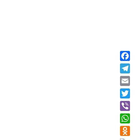
Faceboo
Telegra
Email
Twitter
Viber
WhatsAp