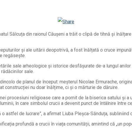
Viber
WhatsApp
Odnoklassniki
atul Sălcuța din raionul Căușeni a trăit o clipă de tihnă și înălța
uturilor și ale uitării deopotrivă, a fost înălțată o cruce impunăt
 se regăsește.
etările sale arheologice și istorice desfășurate de-a lungul anilo
rădăcinilor sale.
tă dincolo de planul de început: meșterul Nicolae Ermurache, origin
 construcției nu doar înălțime, ci și o mărturie de dăruire.
nei procesiuni religioase care a pornit de la biserica satului și a ur
luminii, în care simbolul crucii a devenit punct de întâlnire între c
o astfel de lucrare”, a afirmat Liuba Pleșca-Sănduța, subliniind co
icația profundă a crucii în viața comunității, amintind că „un popo