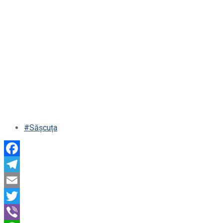
#Sășcuța