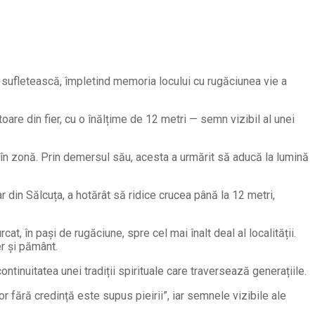
re sufletească, împletind memoria locului cu rugăciunea vie a
oare din fier, cu o înălțime de 12 metri — semn vizibil al unei
r în zonă. Prin demersul său, acesta a urmărit să aducă la lumină
ar din Sălcuța, a hotărât să ridice crucea până la 12 metri,
cat, în pași de rugăciune, spre cel mai înalt deal al localității.
er și pământ.
ntinuitatea unei tradiții spirituale care traversează generațiile.
r fără credință este supus pieirii”, iar semnele vizibile ale