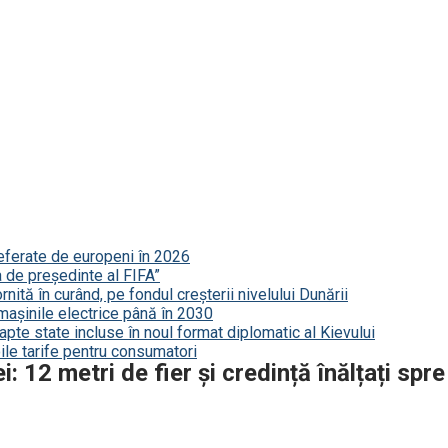
referate de europeni în 2026
a de președinte al FIFA”
nită în curând, pe fondul creșterii nivelului Dunării
mașinile electrice până în 2030
șapte state incluse în noul format diplomatic al Kievului
le tarife pentru consumatori
 12 metri de fier și credință înălțați spre