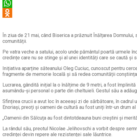
În ziua de 21 mai, când Biserica a prăznuit Înălțarea Domnului, s
comunității.
Pe vatra veche a satului, acolo unde pământul poartă urmele încep
credințe care nu se stinge și al unei identități care se caută și
Inițiativa aparține săteanului Oleg Cuciuc, cunoscut pentru cerc
fragmente de memorie locală și să redea comunității conștiința 
Lucrarea, gândită inițial la o înălțime de 9 metri, a fost împlini
asumându-și personal o parte din cheltuieli. Gestul său a adăugat
Sfințirea crucii a avut loc în aceeași zi de sărbătoare, în cadrul u
Enoriași, preoți și oameni de cultură au fost uniți într-un drum al 
„Oamenii din Sălcuța au fost dintotdeauna buni creștini și merită 
La rândul său, preotul Nicolae Jelihovschi a vorbit despre semnif
credinței devin repere ale rezistenței sale lăuntrice.