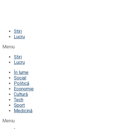
Știri
Lucru
Meniu
Știri
Lucru
În lume
Social
Politică
Economie
Cultură
Tech
Sport
Medicină
Meniu