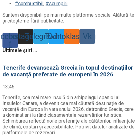
#combustibil
,
#scumpiri
Suntem disponibili pe mai multe platforme sociale. Alătură-te
și citește-ne fără publicitate:
acebook-
Instagram
Telegram
Twitter
Odnoklassniki
Vk
f
Ultimele știri ...
Tenerife devansează Grecia în topul destinațiilor
de vacanță preferate de europeni în 2026
13:46
Tenerife, cea mai mare insulă din arhipelagul spaniol al
Insulelor Canare, a devenit cea mai căutată destinație de
vacanță din Europa în vara anului 2026, detronând Grecia, care
a dominat ani la rând clasamentele rezervărilor turistice.
Schimbarea reflectă noile preferințe ale călătorilor, influențate
de climă, costuri și accesibilitate. Potrivit datelor analizate de
platformele de rezervări