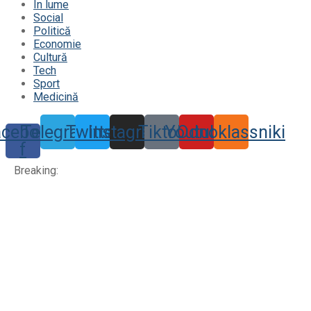
În lume
Social
Politică
Economie
Cultură
Tech
Sport
Medicină
acebook-
Telegram
Twitter
Instagram
Tiktok
Youtube
Odnoklassniki
f
Breaking: