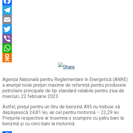
Facebook
Telegram
Email
Twitter
Viber
WhatsApp
Odnoklassniki
Agenția Națională pentru Reglementare în Energetică (ANRE)
a anunțat noile prețuri maxime de referință pentru produsele
petroliere principale de tip standard valabile pentru ziua de
miercuri, 22 februarie 2023.
Astfel, prețul pentru un litru de benzină A95 nu trebuie să
depășească 24,81 lei, iar cel pentru motorină – 22,29 lei.
Prețurile respective ar însemna o scumpire cu patru bani la
benzină și cu cinci bani la motorină.