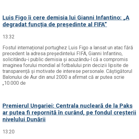
Luis Figo îi cere demisia lui Gianni Infantino: „A
degradat funcția de președinte al FIFA”
13:32
Fostul internațional portughez Luis Figo a lansat un atac fără
precedent la adresa președintelui FIFA, Gianni Infantino,
solicitându-i public demisia și acuzându-l că a compromis
imaginea forului mondial al fotbalului prin decizii lipsite de
transparență și motivate de interese personale. Câștigătorul
Balonului de Aur din anul 2000 a afirmat că ar putea scrie
„10.000 de
Premierul Ungariei: Centrala nucleară de la Paks
ar putea fi repornită în curând, pe fondul creșterii
nivelului Dunării
13:20