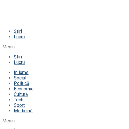
Știri
Lucru
Meniu
Știri
Lucru
În lume
Social
Politică
Economie
Cultură
Tech
Sport
Medicină
Meniu