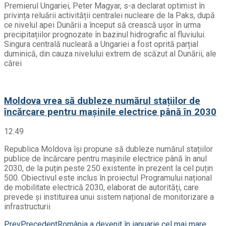
Premierul Ungariei, Peter Magyar, s-a declarat optimist în
privința reluării activității centralei nucleare de la Paks, după
ce nivelul apei Dunării a început să crească ușor în urma
precipitațiilor prognozate în bazinul hidrografic al fluviului.
Singura centrală nucleară a Ungariei a fost oprită parțial
duminică, din cauza nivelului extrem de scăzut al Dunării, ale
cărei
Moldova vrea să dubleze numărul stațiilor de
încărcare pentru mașinile electrice până în 2030
12:49
Republica Moldova își propune să dubleze numărul stațiilor
publice de încărcare pentru mașinile electrice până în anul
2030, de la puțin peste 250 existente în prezent la cel puțin
500. Obiectivul este inclus în proiectul Programului național
de mobilitate electrică 2030, elaborat de autorități, care
prevede și instituirea unui sistem național de monitorizare a
infrastructurii
Prev
Precedent
România a devenit în ianuarie cel mai mare