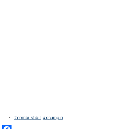
#combustibil
,
#scumpiri