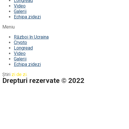
Longread
Video
Galerii
Echipa zidezi
Meniu
Război în Ucraina
Crypto
Longread
Video
Galerii
Echipa zidezi
Știri
zi de zi
.
Drepturi rezervate © 2022