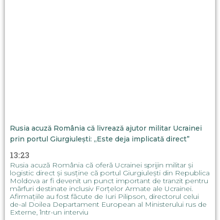
Rusia acuză România că livrează ajutor militar Ucrainei
prin portul Giurgiulești: „Este deja implicată direct”
13:23
Rusia acuză România că oferă Ucrainei sprijin militar și
logistic direct și susține că portul Giurgiulești din Republica
Moldova ar fi devenit un punct important de tranzit pentru
mărfuri destinate inclusiv Forțelor Armate ale Ucrainei.
Afirmațiile au fost făcute de Iuri Pilipson, directorul celui
de-al Doilea Departament European al Ministerului rus de
Externe, într-un interviu