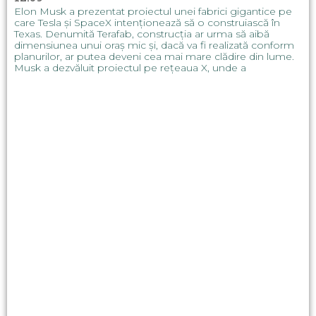
Elon Musk a prezentat proiectul unei fabrici gigantice pe
care Tesla și SpaceX intenționează să o construiască în
Texas. Denumită Terafab, construcția ar urma să aibă
dimensiunea unui oraș mic și, dacă va fi realizată conform
planurilor, ar putea deveni cea mai mare clădire din lume.
Musk a dezvăluit proiectul pe rețeaua X, unde a