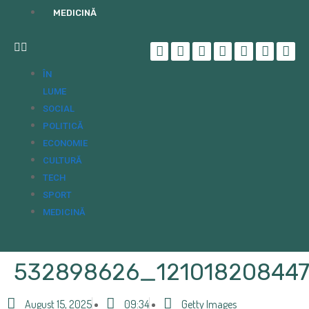
MEDICINĂ
ÎN
LUME
SOCIAL
POLITICĂ
ECONOMIE
CULTURĂ
TECH
SPORT
MEDICINĂ
532898626_12101820844
August 15, 2025
09:34
Getty Images