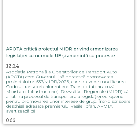
APOTA critică proiectul MIDR privind armonizarea
legislației cu normele UE și amenință cu proteste
12:24
Asociația Patronală a Operatorilor de Transport Auto
(APOTA) cere Guvernului să oprească promovarea
proiectului nr. 537/MIDR/2026, care prevede modificarea
Codului transporturilor rutiere. Transportatorii acuză
Ministerul Infrastructurii și Dezvoltării Regionale (MIDR) că
ar utiliza procesul de transpunere a legislației europene
pentru promovarea unor interese de grup. Într-o scrisoare
deschisă adresată premierului Vasile Tofan, APOTA
avertizează că,