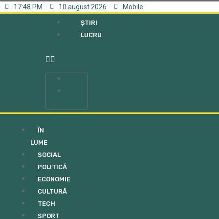
17:48 PM
10 august 2026
Mobile
ȘTIRI
LUCRU
ȘTIRI
LUCRU
ÎN
LUME
SOCIAL
POLITICĂ
ECONOMIE
CULTURĂ
TECH
SPORT