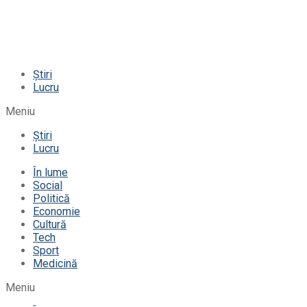
Știri
Lucru
Meniu
Știri
Lucru
În lume
Social
Politică
Economie
Cultură
Tech
Sport
Medicină
Meniu