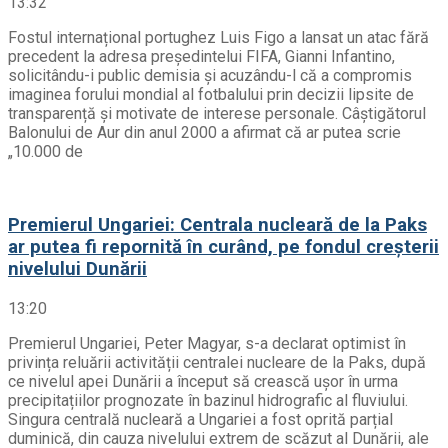
13:32
Fostul internațional portughez Luis Figo a lansat un atac fără
precedent la adresa președintelui FIFA, Gianni Infantino,
solicitându-i public demisia și acuzându-l că a compromis
imaginea forului mondial al fotbalului prin decizii lipsite de
transparență și motivate de interese personale. Câștigătorul
Balonului de Aur din anul 2000 a afirmat că ar putea scrie
„10.000 de
Premierul Ungariei: Centrala nucleară de la Paks
ar putea fi repornită în curând, pe fondul creșterii
nivelului Dunării
13:20
Premierul Ungariei, Peter Magyar, s-a declarat optimist în
privința reluării activității centralei nucleare de la Paks, după
ce nivelul apei Dunării a început să crească ușor în urma
precipitațiilor prognozate în bazinul hidrografic al fluviului.
Singura centrală nucleară a Ungariei a fost oprită parțial
duminică, din cauza nivelului extrem de scăzut al Dunării, ale