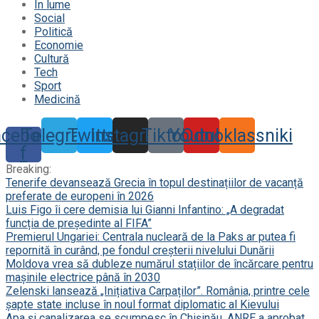
În lume
Social
Politică
Economie
Cultură
Tech
Sport
Medicină
acebook-
Telegram
Twitter
Instagram
Tiktok
Youtube
Odnoklassniki
f
Breaking:
Tenerife devansează Grecia în topul destinațiilor de vacanță
preferate de europeni în 2026
Luis Figo îi cere demisia lui Gianni Infantino: „A degradat
funcția de președinte al FIFA”
Premierul Ungariei: Centrala nucleară de la Paks ar putea fi
repornită în curând, pe fondul creșterii nivelului Dunării
Moldova vrea să dubleze numărul stațiilor de încărcare pentru
mașinile electrice până în 2030
Zelenski lansează „Inițiativa Carpaților”. România, printre cele
șapte state incluse în noul format diplomatic al Kievului
Apa și canalizarea se scumpesc în Chișinău. ANRE a aprobat