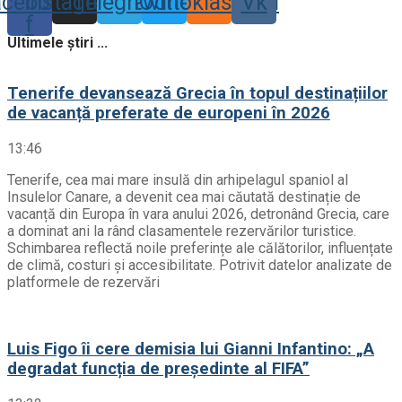
acebook-
Instagram
Telegram
Twitter
Odnoklassniki
Vk
f
Ultimele știri ...
Tenerife devansează Grecia în topul destinațiilor
de vacanță preferate de europeni în 2026
13:46
Tenerife, cea mai mare insulă din arhipelagul spaniol al
Insulelor Canare, a devenit cea mai căutată destinație de
vacanță din Europa în vara anului 2026, detronând Grecia, care
a dominat ani la rând clasamentele rezervărilor turistice.
Schimbarea reflectă noile preferințe ale călătorilor, influențate
de climă, costuri și accesibilitate. Potrivit datelor analizate de
platformele de rezervări
Luis Figo îi cere demisia lui Gianni Infantino: „A
degradat funcția de președinte al FIFA”