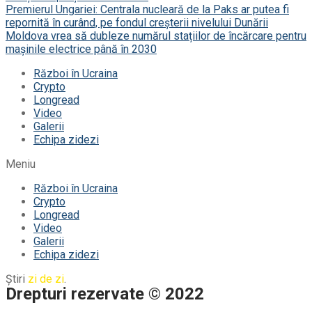
Premierul Ungariei: Centrala nucleară de la Paks ar putea fi
repornită în curând, pe fondul creșterii nivelului Dunării
Moldova vrea să dubleze numărul stațiilor de încărcare pentru
mașinile electrice până în 2030
Război în Ucraina
Crypto
Longread
Video
Galerii
Echipa zidezi
Meniu
Război în Ucraina
Crypto
Longread
Video
Galerii
Echipa zidezi
Știri
zi de zi
.
Drepturi rezervate © 2022