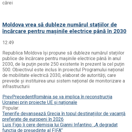
cărei
Moldova vrea să dubleze numărul stațiilor de
încărcare pentru mașinile electrice până în 2030
12:49
Republica Moldova își propune să dubleze numărul stațiilor
publice de încărcare pentru mașinile electrice până în anul
2030, de la puțin peste 250 existente în prezent la cel puțin
500. Obiectivul este inclus în proiectul Programului național
de mobilitate electrică 2030, elaborat de autorități, care
prevede și instituirea unui sistem național de monitorizare a
infrastructurii
Prev
Precedent
România se va implica în reconstrucția
Ucrainei prin proiecte UE și naționale
Popular:
Tenerife devansează Grecia în topul destinațiilor de vacanță
preferate de europeni în 2026
Luis Figo îi cere demisia lui Gianni Infantino: „A degradat
funcția de președinte al FIFA”