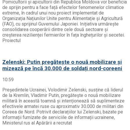
Pomicultorii și apicultorii din Republica Moldova vor beneficia
de sprijin pentru a face față efectelor fenomenelor climatice
extreme, în cadrul unui nou proiect implementat de
Organizația Națiunilor Unite pentru Alimentație și Agricultură
(FAO), cu sprijinul Guvernului Japoniei. Inițiativa urmărește
consolidarea cooperării dintre cele două sectoare și
creșterea rezilienței fermierilor în fața înghețurilor și secetei.
Proiectul
Zelenski: Putin pregătește o nouă mobilizare și
mizează pe încă 30.000 de soldați nord-coreeni
10:59
Președintele Ucrainei, Volodimir Zelenski, susține că liderul
de la Kremlin, Vladimir Putin, pregătește o nouă mobilizare
militară în această toamnă și intenționează să suplimenteze
efectivele armatei ruse cu aproximativ 30.000 de militari din
Coreea de Nord. Potrivit declarațiilor lui Zelenski, bazate pe
informații furnizate de serviciile de informații ucrainene,
Ministerul rus al Apărării a recrutat