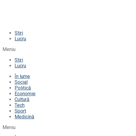
Știri
Lucru
Meniu
Știri
Lucru
În lume
Social
Politică
Economie
Cultură
Tech
Sport
Medicină
Meniu