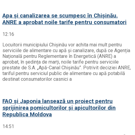
Apa și canalizarea se scumpesc în Chișinău.
ANRE a aprobat noile tarife pentru consumatori
12:16
Locuitorii municipiului Chișinău vor achita mai mult pentru
serviciile de alimentare cu apă și canalizare, după ce Agenția
Națională pentru Reglementare în Energetică (ANRE) a
aprobat, în ședința de marți, noile tarife pentru serviciile
prestate de S.A. „Apă-Canal Chișinău”. Potrivit deciziei ANRE,
tariful pentru serviciul public de alimentare cu apă potabilă
destinat consumatorilor casnici a
FAO și Japonia lansează un proiect pentru
sprijinirea pomicultorilor și apicultorilor din
Republica Moldova
14:51