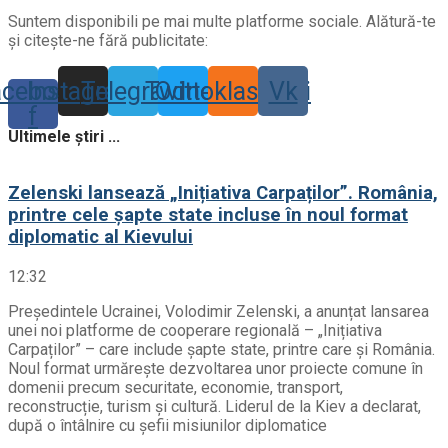
Suntem disponibili pe mai multe platforme sociale. Alătură-te
și citește-ne fără publicitate:
acebook-
Instagram
Telegram
Twitter
Odnoklassniki
Vk
f
Ultimele știri ...
Zelenski lansează „Inițiativa Carpaților”. România,
printre cele șapte state incluse în noul format
diplomatic al Kievului
12:32
Președintele Ucrainei, Volodimir Zelenski, a anunțat lansarea
unei noi platforme de cooperare regională – „Inițiativa
Carpaților” – care include șapte state, printre care și România.
Noul format urmărește dezvoltarea unor proiecte comune în
domenii precum securitate, economie, transport,
reconstrucție, turism și cultură. Liderul de la Kiev a declarat,
după o întâlnire cu șefii misiunilor diplomatice