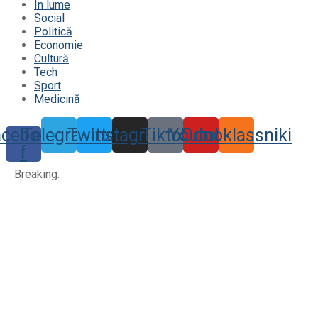
În lume
Social
Politică
Economie
Cultură
Tech
Sport
Medicină
acebook-
Telegram
Twitter
Instagram
Tiktok
Youtube
Odnoklassniki
f
Breaking: