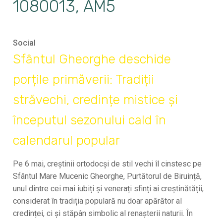
1080013, AM5
Social
Sfântul Gheorghe deschide
porțile primăverii: Tradiții
străvechi, credințe mistice și
începutul sezonului cald în
calendarul popular
Pe 6 mai, creștinii ortodocși de stil vechi îl cinstesc pe
Sfântul Mare Mucenic Gheorghe, Purtătorul de Biruință,
unul dintre cei mai iubiți și venerați sfinți ai creștinătății,
considerat în tradiția populară nu doar apărător al
credinței, ci și stăpân simbolic al renașterii naturii. În