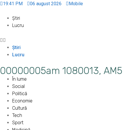
19:41 PM
06 august 2026
Mobile
Știri
Lucru
Știri
Lucru
00000005am 1080013, AM5
În lume
Social
Politică
Economie
Cultură
Tech
Sport
Medicină