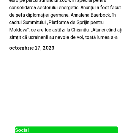
euro pe parcursul anului 2024, în special pentru
consolidarea sectorului energetic. Anunțul a fost făcut
de șefa diplomației germane, Annalena Baerbock, în
cadrul Summitului „Platforma de Sprijin pentru
Moldova”, ce are loc astăzi la Chișinău. „Atunci când ați
simțit că ucrainenii au nevoie de voi, toată lumea s-a
octombrie 17, 2023
Social