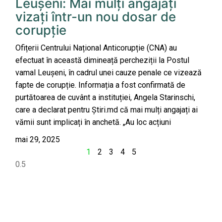
Leușeni: Mai mulți angajați
vizați într-un nou dosar de
corupție
Ofițerii Centrului Național Anticorupție (CNA) au
efectuat în această dimineață percheziții la Postul
vamal Leușeni, în cadrul unei cauze penale ce vizează
fapte de corupție. Informația a fost confirmată de
purtătoarea de cuvânt a instituției, Angela Starinschi,
care a declarat pentru Știri.md că mai mulți angajați ai
vămii sunt implicați în anchetă. „Au loc acțiuni
mai 29, 2025
1
2
3
4
5