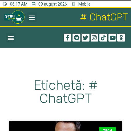
06:17 AM
09 august 2026
Mobile
# ChatGPT
Etichetă: #
ChatGPT
TECH