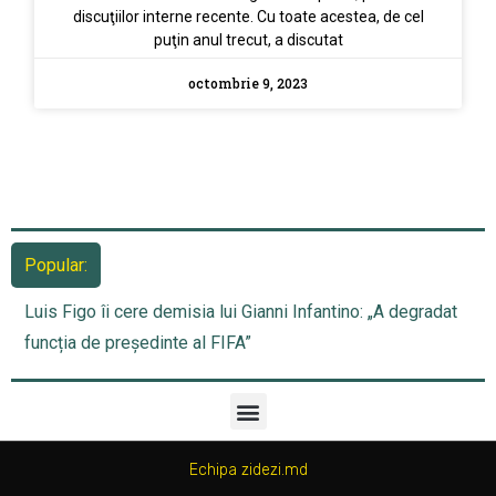
discuţiilor interne recente. Cu toate acestea, de cel
puţin anul trecut, a discutat
octombrie 9, 2023
Popular:
Premierul Ungariei: Centrala nucleară d
fi repornită în curând, pe fondul creșteri
Echipa zidezi.md