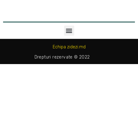
Echipa zidezi.md
Drepturi rezervate © 2022