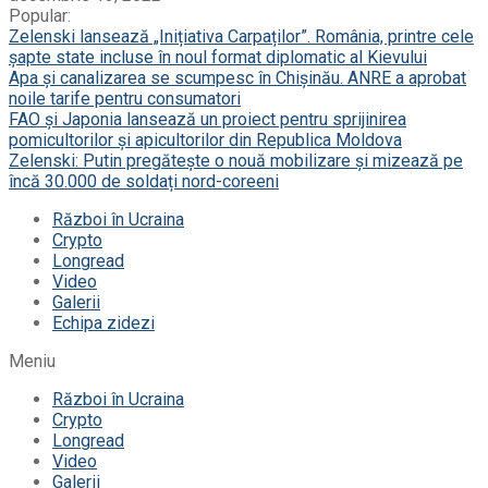
Popular:
Zelenski lansează „Inițiativa Carpaților”. România, printre cele
șapte state incluse în noul format diplomatic al Kievului
Apa și canalizarea se scumpesc în Chișinău. ANRE a aprobat
noile tarife pentru consumatori
FAO și Japonia lansează un proiect pentru sprijinirea
pomicultorilor și apicultorilor din Republica Moldova
Zelenski: Putin pregătește o nouă mobilizare și mizează pe
încă 30.000 de soldați nord-coreeni
Război în Ucraina
Crypto
Longread
Video
Galerii
Echipa zidezi
Meniu
Război în Ucraina
Crypto
Longread
Video
Galerii