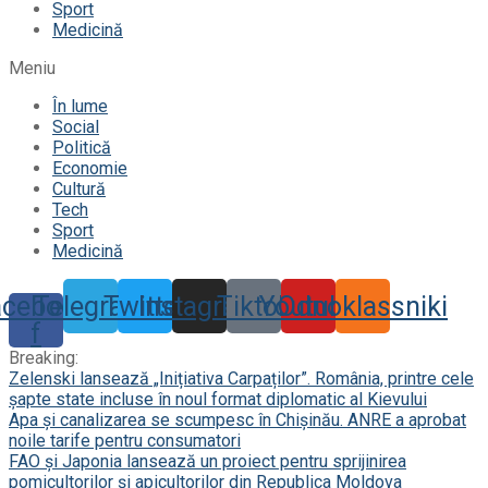
Sport
Medicină
Meniu
În lume
Social
Politică
Economie
Cultură
Tech
Sport
Medicină
acebook-
Telegram
Twitter
Instagram
Tiktok
Youtube
Odnoklassniki
f
Breaking:
Zelenski lansează „Inițiativa Carpaților”. România, printre cele
șapte state incluse în noul format diplomatic al Kievului
Apa și canalizarea se scumpesc în Chișinău. ANRE a aprobat
noile tarife pentru consumatori
FAO și Japonia lansează un proiect pentru sprijinirea
pomicultorilor și apicultorilor din Republica Moldova