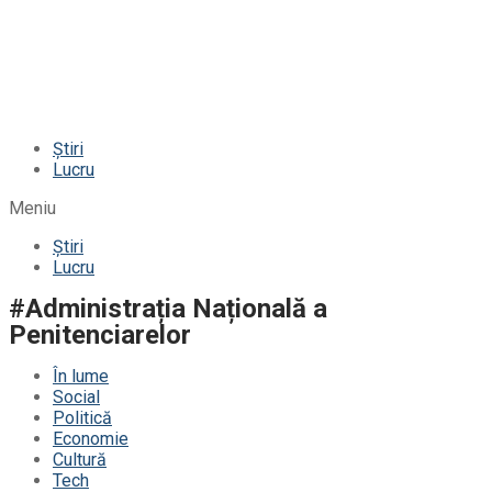
Știri
Lucru
Meniu
Știri
Lucru
#Administrația Națională a
Penitenciarelor
În lume
Social
Politică
Economie
Cultură
Tech