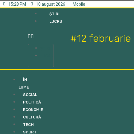
15:28 PM
10 august 2026
Mobile
ȘTIRI
LUCRU
#12 februarie
ȘTIRI
LUCRU
ÎN
LUME
SOCIAL
POLITICĂ
ECONOMIE
CULTURĂ
TECH
SPORT