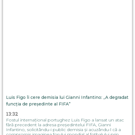
Luis Figo îi cere demisia lui Gianni Infantino: „A degradat
funcția de președinte al FIFA”
13:32
Fostul internațional portughez Luis Figo a lansat un atac
fără precedent la adresa președintelui FIFA, Gianni
Infantino, solicitându-i public demisia și acuzându-l că a
compromis imaginea forului mondial al fotbalului prin