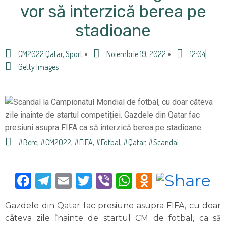
vor să interzică berea pe
stadioane
CM2022 Qatar
,
Sport
Noiembrie 19, 2022
12:04
Getty Images
#bere
,
#CM2022
,
#FIFA
,
#fotbal
,
#Qatar
,
#Scandal
Facebook
Telegram
Email
Twitter
Viber
WhatsApp
Odnoklas
Gazdele din Qatar fac presiune asupra FIFA, cu doar
câteva zile înainte de startul CM de fotbal, ca să