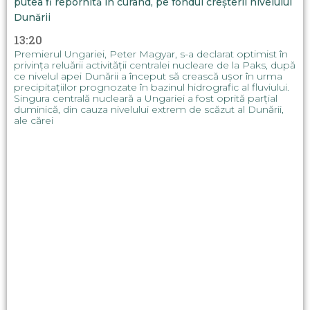
putea fi repornită în curând, pe fondul creșterii nivelului
Dunării
13:20
Premierul Ungariei, Peter Magyar, s-a declarat optimist în
privința reluării activității centralei nucleare de la Paks, după
ce nivelul apei Dunării a început să crească ușor în urma
precipitațiilor prognozate în bazinul hidrografic al fluviului.
Singura centrală nucleară a Ungariei a fost oprită parțial
duminică, din cauza nivelului extrem de scăzut al Dunării,
ale cărei