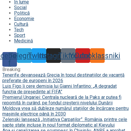
În lume
Social
Politică
Economie
Cultură
Tech
Sport
Medicină
acebook-
Telegram
Twitter
Instagram
Tiktok
Youtube
Odnoklassniki
f
Breaking:
Tenerife devansează Grecia în topul destinațiilor de vacanță
preferate de europeni în 2026
Luis Figo îi cere demisia lui Gianni Infantino: „A degradat
funcția de președinte al FIFA”
Premierul Ungariei: Centrala nucleară de la Paks ar putea fi
repornită în curând, pe fondul creșterii nivelului Dunării
Moldova vrea să dubleze numărul stațiilor de încărcare pentru
mașinile electrice până în 2030
Zelenski lansează „Inițiativa Carpaților”. România, printre cele
șapte state incluse în noul format diplomatic al Kievului
Apa și canalizarea se scumpesc în Chișinău. ANRE a aprobat