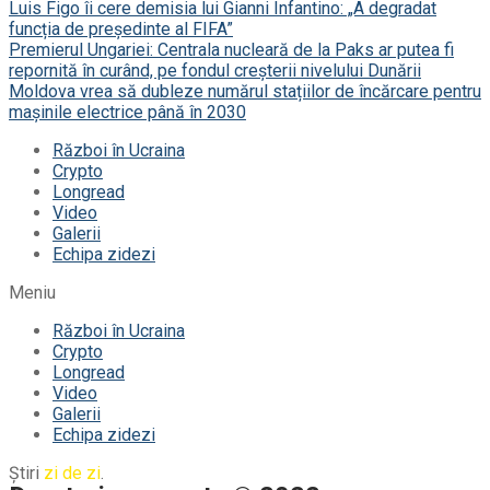
Luis Figo îi cere demisia lui Gianni Infantino: „A degradat
funcția de președinte al FIFA”
Premierul Ungariei: Centrala nucleară de la Paks ar putea fi
repornită în curând, pe fondul creșterii nivelului Dunării
Moldova vrea să dubleze numărul stațiilor de încărcare pentru
mașinile electrice până în 2030
Război în Ucraina
Crypto
Longread
Video
Galerii
Echipa zidezi
Meniu
Război în Ucraina
Crypto
Longread
Video
Galerii
Echipa zidezi
Știri
zi de zi
.