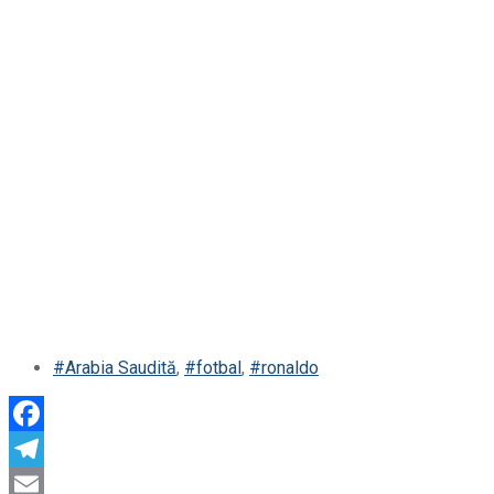
#Arabia Saudită
,
#fotbal
,
#ronaldo
Facebook
Telegram