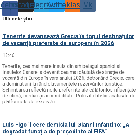
acebook-
Instagram
Telegram
Twitter
Odnoklassniki
Vk
f
Ultimele știri ...
Tenerife devansează Grecia în topul destinațiilor
de vacanță preferate de europeni în 2026
13:46
Tenerife, cea mai mare insulă din arhipelagul spaniol al
Insulelor Canare, a devenit cea mai căutată destinație de
vacanță din Europa în vara anului 2026, detronând Grecia, care
a dominat ani la rând clasamentele rezervărilor turistice.
Schimbarea reflectă noile preferințe ale călătorilor, influențate
de climă, costuri și accesibilitate. Potrivit datelor analizate de
platformele de rezervări
Luis Figo îi cere demisia lui Gianni Infantino: „A
degradat funcția de președinte al FIFA”