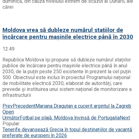
duminică, din cauza nivelului extrem de scăzut al Dunării, ale
cărei
Moldova vrea să dubleze numărul stațiilor de
încărcare pentru mașinile electrice până în 2030
12:49
Republica Moldova își propune să dubleze numărul stațiilor
publice de încărcare pentru mașinile electrice până în anul
2030, de la puțin peste 250 existente în prezent la cel puțin
500. Obiectivul este inclus în proiectul Programului național
de mobilitate electrică 2030, elaborat de autorități, care
prevede și instituirea unui sistem național de monitorizare a
infrastructurii
Prev
Precedent
Mariana Draguțan a cucerit argintul la Zagreb
Open
Următor
Fotbal pe plajă. Moldova învinsă de Portugalia
Next
Popular:
Tenerife devansează Grecia în topul destinațiilor de vacanță
preferate de europeni în 2026