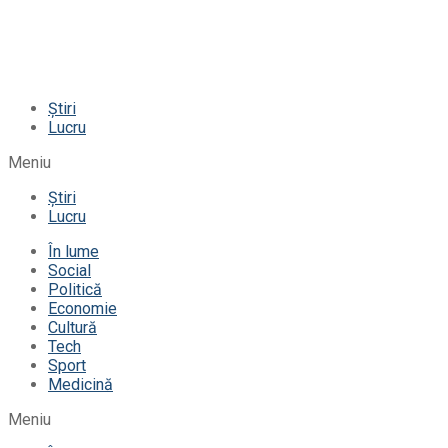
Știri
Lucru
Meniu
Știri
Lucru
În lume
Social
Politică
Economie
Cultură
Tech
Sport
Medicină
Meniu