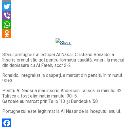
Email
Twitter
Viber
WhatsApp
Odnoklassniki
Starul portughez al echipei Al Nassr, Cristiano Ronaldo, a
înscris primul său gol pentru formaţia saudită, vineri, la meciul
din deplasare cu Al Fateh, scor 2-2.
Ronaldo, integralist la oaspeţi, a marcat din penalti, în minutul
90+3.
Pentru Al Nassr a mai înscris Anderson Talisca, în minutul 42.
Talisca a fost eliminat în minutul 90+5.
Gazdele au marcat prin Tello ‘13 şi Bendebka ’58.
Portughezul este legitimat la Al Nassr de la începutul anului.