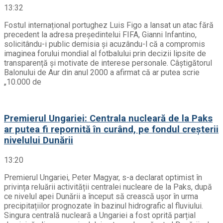
13:32
Fostul internațional portughez Luis Figo a lansat un atac fără
precedent la adresa președintelui FIFA, Gianni Infantino,
solicitându-i public demisia și acuzându-l că a compromis
imaginea forului mondial al fotbalului prin decizii lipsite de
transparență și motivate de interese personale. Câștigătorul
Balonului de Aur din anul 2000 a afirmat că ar putea scrie
„10.000 de
Premierul Ungariei: Centrala nucleară de la Paks
ar putea fi repornită în curând, pe fondul creșterii
nivelului Dunării
13:20
Premierul Ungariei, Peter Magyar, s-a declarat optimist în
privința reluării activității centralei nucleare de la Paks, după
ce nivelul apei Dunării a început să crească ușor în urma
precipitațiilor prognozate în bazinul hidrografic al fluviului.
Singura centrală nucleară a Ungariei a fost oprită parțial